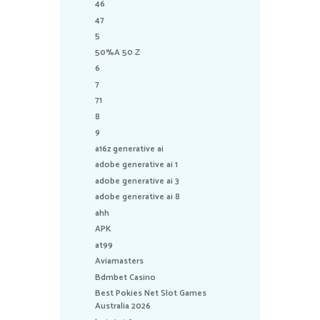
46
47
5
50%A 50 Z
6
7
71
8
9
a16z generative ai
adobe generative ai 1
adobe generative ai 3
adobe generative ai 8
ahh
APK
at99
Aviamasters
Bdmbet Casino
Best Pokies Net Slot Games
Australia 2026