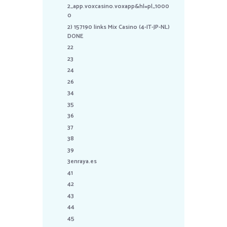
2_app.voxcasino.voxapp&hl=pl_1000
0
2) 157190 links Mix Casino (4-IT-JP-NL)
DONE
22
23
24
26
34
35
36
37
38
39
3enraya.es
41
42
43
44
45