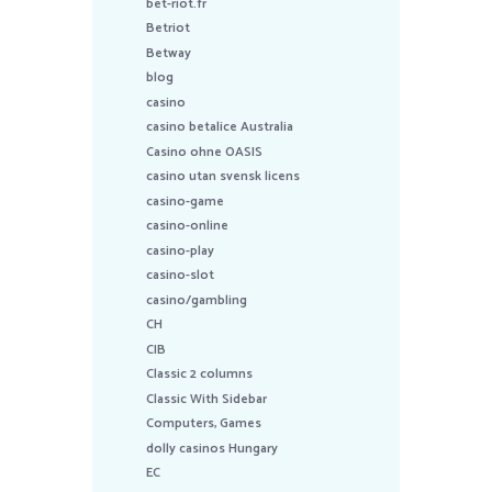
bet-riot.fr
Betriot
Betway
blog
casino
casino betalice Australia
Casino ohne OASIS
casino utan svensk licens
casino-game
casino-online
casino-play
casino-slot
casino/gambling
CH
CIB
Classic 2 columns
Classic With Sidebar
Computers, Games
dolly casinos Hungary
EC