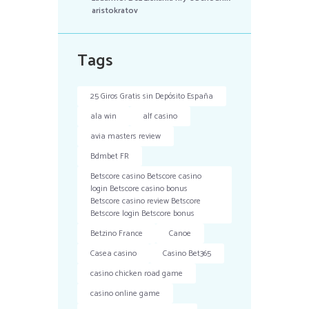
aristokratov
Tags
25 Giros Gratis sin Depósito España
ala win
alf casino
avia masters review
Bdmbet FR
Betscore casino Betscore casino
login Betscore casino bonus
Betscore casino review Betscore
Betscore login Betscore bonus
Betzino France
Canoe
Casea casino
Casino Bet365
casino chicken road game
casino online game