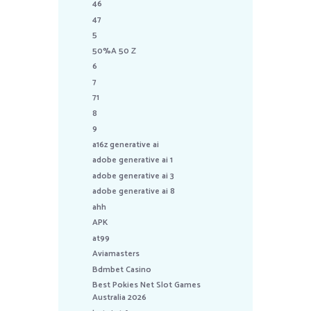
46
47
5
50%A 50 Z
6
7
71
8
9
a16z generative ai
adobe generative ai 1
adobe generative ai 3
adobe generative ai 8
ahh
APK
at99
Aviamasters
Bdmbet Casino
Best Pokies Net Slot Games
Australia 2026