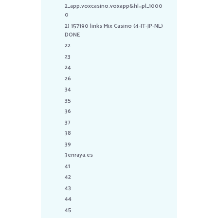
2_app.voxcasino.voxapp&hl=pl_1000
0
2) 157190 links Mix Casino (4-IT-JP-NL)
DONE
22
23
24
26
34
35
36
37
38
39
3enraya.es
41
42
43
44
45