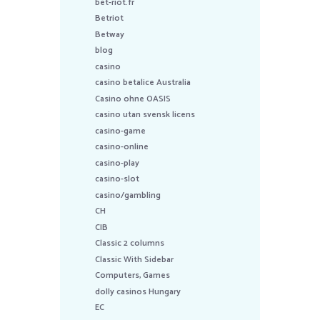
bet-riot.fr
Betriot
Betway
blog
casino
casino betalice Australia
Casino ohne OASIS
casino utan svensk licens
casino-game
casino-online
casino-play
casino-slot
casino/gambling
CH
CIB
Classic 2 columns
Classic With Sidebar
Computers, Games
dolly casinos Hungary
EC