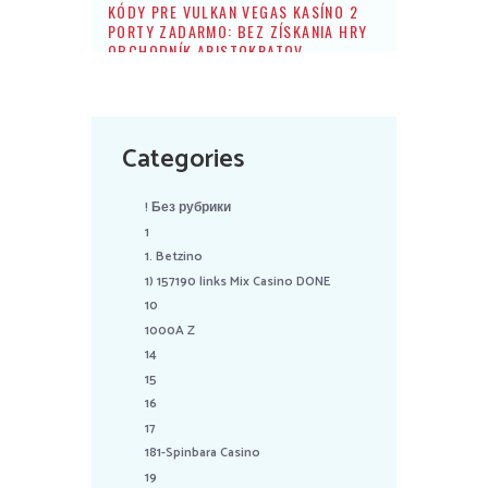
KÓDY PRE VULKAN VEGAS KASÍNO 2
PORTY ZADARMO: BEZ ZÍSKANIA HRY
OBCHODNÍK ARISTOKRATOV
Categories
! Без рубрики
1
1. Betzino
1) 157190 links Mix Casino DONE
10
1000A Z
14
15
16
17
181-Spinbara Casino
19