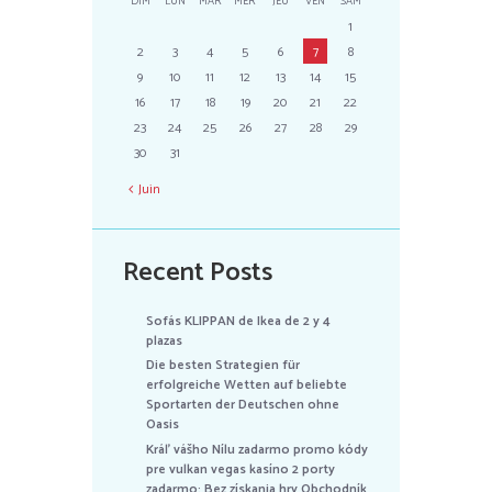
DIM
LUN
MAR
MER
JEU
VEN
SAM
1
2
3
4
5
6
7
8
9
10
11
12
13
14
15
16
17
18
19
20
21
22
23
24
25
26
27
28
29
30
31
Juin
Recent Posts
Sofás KLIPPAN de Ikea de 2 y 4
plazas
Die besten Strategien für
erfolgreiche Wetten auf beliebte
Sportarten der Deutschen ohne
Oasis
Kráľ vášho Nílu zadarmo promo kódy
pre vulkan vegas kasíno 2 porty
zadarmo: Bez získania hry Obchodník