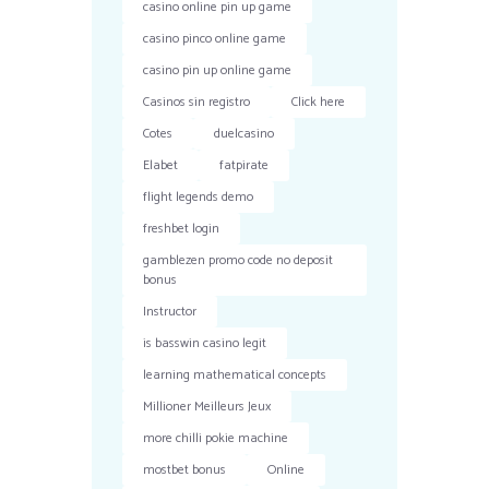
casino online pin up game
casino pinco online game
casino pin up online game
Casinos sin registro
Click here
Cotes
duelcasino
Elabet
fatpirate
flight legends demo
freshbet login
gamblezen promo code no deposit
bonus
Instructor
is basswin casino legit
learning mathematical concepts
Millioner Meilleurs Jeux
more chilli pokie machine
mostbet bonus
Online