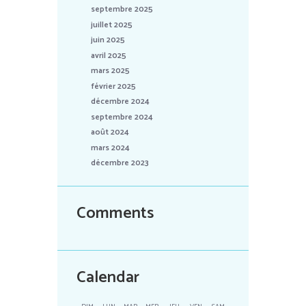
septembre 2025
juillet 2025
juin 2025
avril 2025
mars 2025
février 2025
décembre 2024
septembre 2024
août 2024
mars 2024
décembre 2023
Comments
Calendar