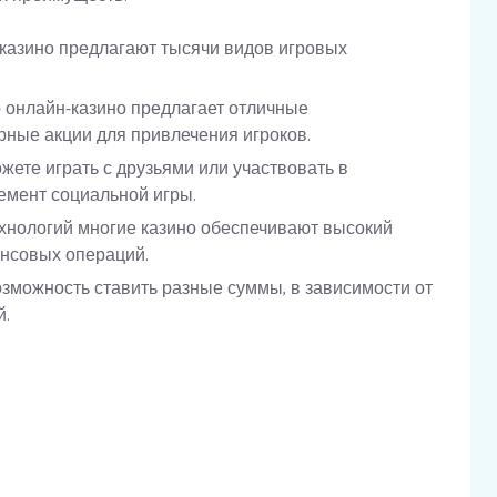
казино предлагают тысячи видов игровых
онлайн-казино предлагает отличные
рные акции для привлечения игроков.
ете играть с друзьями или участвовать в
емент социальной игры.
хнологий многие казино обеспечивают высокий
ансовых операций.
озможность ставить разные суммы, в зависимости от
й.