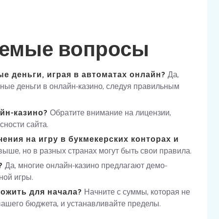
аемые вопросы
е деньги, играя в автоматах онлайн?
Да,
ные деньги в онлайн-казино, следуя правильным
йн-казино?
Обратите внимание на лицензии,
сности сайта.
ения на игру в букмекерских конторах и
 выше, но в разных странах могут быть свои правила.
?
Да, многие онлайн-казино предлагают демо-
ной игры.
ложить для начала?
Начните с суммы, которая не
вашего бюджета, и устанавливайте пределы.