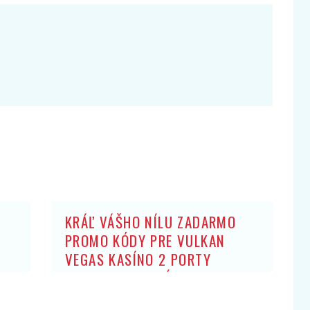
KRÁĽ VÁŠHO NÍLU ZADARMO
PROMO KÓDY PRE VULKAN
VEGAS KASÍNO 2 PORTY
ZADARMO: BEZ ZÍSKANIA HRY
OBCHODNÍK ARISTOKRATOV