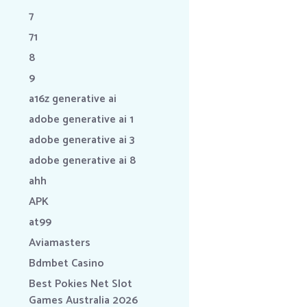
7
71
8
9
a16z generative ai
adobe generative ai 1
adobe generative ai 3
adobe generative ai 8
ahh
APK
at99
Aviamasters
Bdmbet Casino
Best Pokies Net Slot
Games Australia 2026