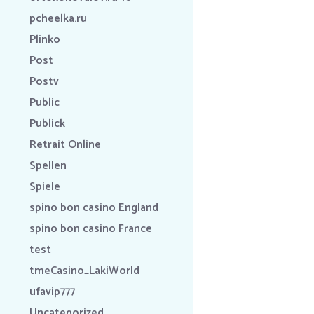
pcheelka.ru
Plinko
Post
Postv
Public
Publick
Retrait Online
Spellen
Spiele
spino bon casino England
spino bon casino France
test
tmeCasino_LakiWorld
ufavip777
Uncategorized