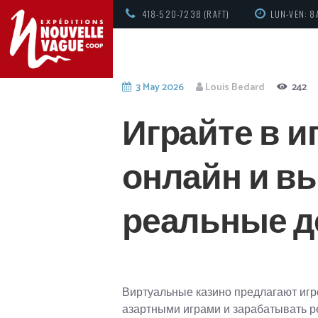
418-520-7238 (RAFT)
LUN-VEN: 8
3 May 2026
Louis Bedard
242
Играйте в 
онлайн и в
реальные д
Виртуальные казино предлагают иг
азартными играми и зарабатывать ре