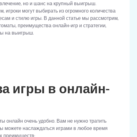
звлечение, но и шанс на крупный выигрыш.
, игроки могут выбирать из огромного количества
ресам и стилю игры. В данной статье мы рассмотрим,
оматы, преимущества онлайн-игр и стратегии,
сы на выигрыш.
а игры в онлайн-
ты онлайн очень удобно. Вам не нужно тратить
 вы можете наслаждаться играми в любое время
ых преимуществ: