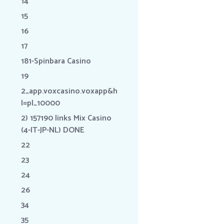
14
15
16
17
181-Spinbara Casino
19
2_app.voxcasino.voxapp&h
l=pl_10000
2) 157190 links Mix Casino
(4-IT-JP-NL) DONE
22
23
24
26
34
35