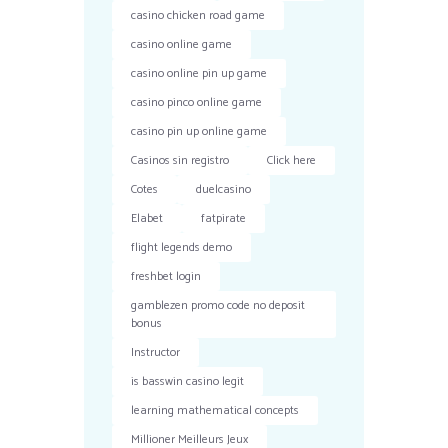
casino chicken road game
casino online game
casino online pin up game
casino pinco online game
casino pin up online game
Casinos sin registro
Click here
Cotes
duelcasino
Elabet
fatpirate
flight legends demo
freshbet login
gamblezen promo code no deposit
bonus
Instructor
is basswin casino legit
learning mathematical concepts
Millioner Meilleurs Jeux