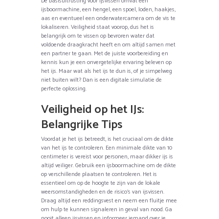
De basisuitrusting voor ijsvissen omvat een
ijsboormachine, een hengel, een spoel, loden, haakjes,
aas en eventueel een onderwatercamera om de vis te
lokaliseren. Veiligheid staat voorop, dus het is
belangrijk om te vissen op bevroren water dat
voldoende draagkracht heeft en om altijd samen met
een partner te gaan. Met de juiste voorbereiding en
kennis kun je een onvergetelijke ervaring beleven op
het ijs. Maar wat als het ijs te dun is, of je simpelweg
niet buiten wilt? Dan is een digitale simulatie de
perfecte oplossing.
Veiligheid op het IJs:
Belangrijke Tips
Voordat je het ijs betreedt, is het cruciaal om de dikte
van het ijs te controleren. Een minimale dikte van 10
centimeter is vereist voor personen, maar dikker ijs is
altijd veiliger. Gebruik een ijsboormachine om de dikte
op verschillende plaatsen te controleren. Het is
essentieel om op de hoogte te zijn van de lokale
weersomstandigheden en de risico’s van ijsvissen.
Draag altijd een reddingsvest en neem een fluitje mee
om hulp te kunnen signaleren in geval van nood. Ga
nooit alleen ijsvissen en informeer iemand over je