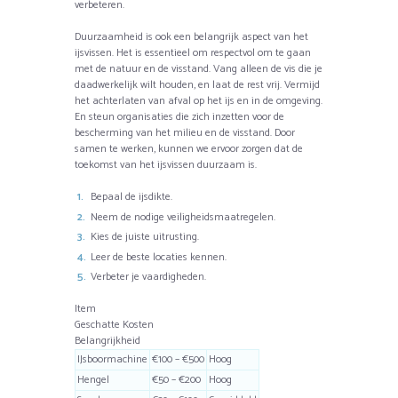
verbeteren.
Duurzaamheid is ook een belangrijk aspect van het
ijsvissen. Het is essentieel om respectvol om te gaan
met de natuur en de visstand. Vang alleen de vis die je
daadwerkelijk wilt houden, en laat de rest vrij. Vermijd
het achterlaten van afval op het ijs en in de omgeving.
En steun organisaties die zich inzetten voor de
bescherming van het milieu en de visstand. Door
samen te werken, kunnen we ervoor zorgen dat de
toekomst van het ijsvissen duurzaam is.
Bepaal de ijsdikte.
Neem de nodige veiligheidsmaatregelen.
Kies de juiste uitrusting.
Leer de beste locaties kennen.
Verbeter je vaardigheden.
Item
Geschatte Kosten
Belangrijkheid
IJsboormachine
€100 – €500
Hoog
Hengel
€50 – €200
Hoog