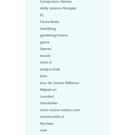
Computers, Games
dolly casinos Hungary
EC
Forex News
Gambling
gambling/casino
game
Games
Giochi
imtri.cl
Jackpot bob
Jeux
Jeux de Casino Millioner
klippan.es
Leonbet
masslinker
mcw-casino-online.com
montecatini.cl
Mystake
new