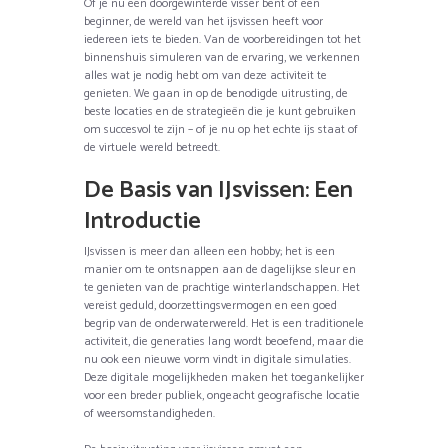
Of je nu een doorgewinterde visser bent of een
beginner, de wereld van het ijsvissen heeft voor
iedereen iets te bieden. Van de voorbereidingen tot het
binnenshuis simuleren van de ervaring, we verkennen
alles wat je nodig hebt om van deze activiteit te
genieten. We gaan in op de benodigde uitrusting, de
beste locaties en de strategieën die je kunt gebruiken
om succesvol te zijn – of je nu op het echte ijs staat of
de virtuele wereld betreedt.
De Basis van IJsvissen: Een
Introductie
IJsvissen is meer dan alleen een hobby; het is een
manier om te ontsnappen aan de dagelijkse sleur en
te genieten van de prachtige winterlandschappen. Het
vereist geduld, doorzettingsvermogen en een goed
begrip van de onderwaterwereld. Het is een traditionele
activiteit, die generaties lang wordt beoefend, maar die
nu ook een nieuwe vorm vindt in digitale simulaties.
Deze digitale mogelijkheden maken het toegankelijker
voor een breder publiek, ongeacht geografische locatie
of weersomstandigheden.