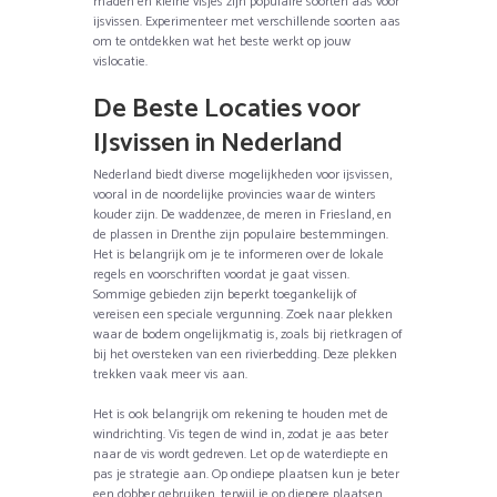
maden en kleine visjes zijn populaire soorten aas voor
ijsvissen. Experimenteer met verschillende soorten aas
om te ontdekken wat het beste werkt op jouw
vislocatie.
De Beste Locaties voor
IJsvissen in Nederland
Nederland biedt diverse mogelijkheden voor ijsvissen,
vooral in de noordelijke provincies waar de winters
kouder zijn. De waddenzee, de meren in Friesland, en
de plassen in Drenthe zijn populaire bestemmingen.
Het is belangrijk om je te informeren over de lokale
regels en voorschriften voordat je gaat vissen.
Sommige gebieden zijn beperkt toegankelijk of
vereisen een speciale vergunning. Zoek naar plekken
waar de bodem ongelijkmatig is, zoals bij rietkragen of
bij het oversteken van een rivierbedding. Deze plekken
trekken vaak meer vis aan.
Het is ook belangrijk om rekening te houden met de
windrichting. Vis tegen de wind in, zodat je aas beter
naar de vis wordt gedreven. Let op de waterdiepte en
pas je strategie aan. Op ondiepe plaatsen kun je beter
een dobber gebruiken, terwijl je op diepere plaatsen