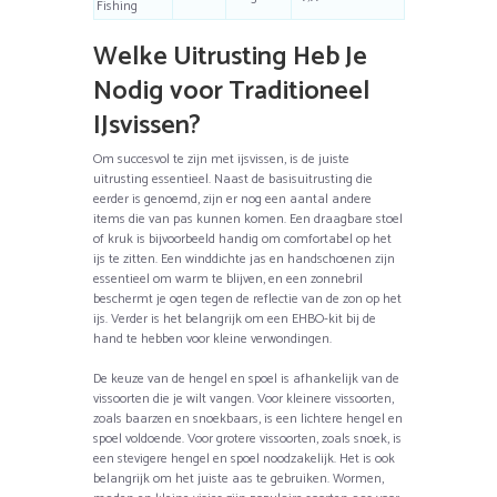
Fishing
Welke Uitrusting Heb Je
Nodig voor Traditioneel
IJsvissen?
Om succesvol te zijn met ijsvissen, is de juiste
uitrusting essentieel. Naast de basisuitrusting die
eerder is genoemd, zijn er nog een aantal andere
items die van pas kunnen komen. Een draagbare stoel
of kruk is bijvoorbeeld handig om comfortabel op het
ijs te zitten. Een winddichte jas en handschoenen zijn
essentieel om warm te blijven, en een zonnebril
beschermt je ogen tegen de reflectie van de zon op het
ijs. Verder is het belangrijk om een EHBO-kit bij de
hand te hebben voor kleine verwondingen.
De keuze van de hengel en spoel is afhankelijk van de
vissoorten die je wilt vangen. Voor kleinere vissoorten,
zoals baarzen en snoekbaars, is een lichtere hengel en
spoel voldoende. Voor grotere vissoorten, zoals snoek, is
een stevigere hengel en spoel noodzakelijk. Het is ook
belangrijk om het juiste aas te gebruiken. Wormen,