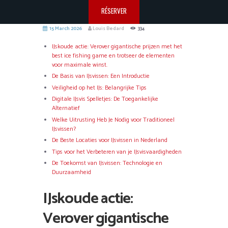
RÉSERVER
15 March 2026
Louis Bedard
334
IJskoude actie: Verover gigantische prijzen met het
best ice fishing game en trotseer de elementen
voor maximale winst.
De Basis van IJsvissen: Een Introductie
Veiligheid op het IJs: Belangrijke Tips
Digitale IJsvis Spelletjes: De Toegankelijke
Alternatief
Welke Uitrusting Heb Je Nodig voor Traditioneel
IJsvissen?
De Beste Locaties voor IJsvissen in Nederland
Tips voor het Verbeteren van je IJsvisvaardigheden
De Toekomst van IJsvissen: Technologie en
Duurzaamheid
IJskoude actie:
Verover gigantische