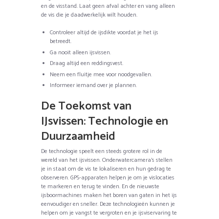
en de visstand. Laat geen afval achter en vang alleen
de vis die je daadwerkelijk wilt houden.
Controleer altijd de ijsdikte voordat je het ijs
betreedt.
Ga nooit alleen ijsvissen.
Draag altijd een reddingsvest.
Neem een fluitje mee voor noodgevallen.
Informeer iemand over je plannen.
De Toekomst van
IJsvissen: Technologie en
Duurzaamheid
De technologie speelt een steeds grotere rol in de
wereld van het ijsvissen. Onderwatercamera’s stellen
je in staat om de vis te lokaliseren en hun gedrag te
observeren. GPS-apparaten helpen je om je vislocaties
te markeren en terug te vinden. En de nieuwste
ijsboormachines maken het boren van gaten in het ijs
eenvoudiger en sneller. Deze technologieën kunnen je
helpen om je vangst te vergroten en je ijsviservaring te