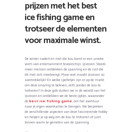
prijzen met het best
ice fishing game en
trotseer de elementen
voor maximale winst.
De winter nadert en met die kou komt er een unieke
vorm van entertainment tevoorschijn: ijsvissen. Steeds
meer mensen ontdekken de spanning en de rust die
dit met zich meebrengt. Maar wat maakt ijsvissen zo
aantrekkelijk? En welke spelletjes zijn er op de markt
om deze ervaring te beleven, zelfs zonder de kou te
trotseren? In deze gids duiken we in de wereld van het
ijsvissen en ontdekken we de beste opties, waaronder
de
best ice fishing game
, om het avontuur
naar je eigen woonkamer te brengen. We bespreken
de verschillende aspecten van deze fascinerende hobby
en helpen je op weg om de kou te trotseren of juist
binnen warm te genieten van de spanning.