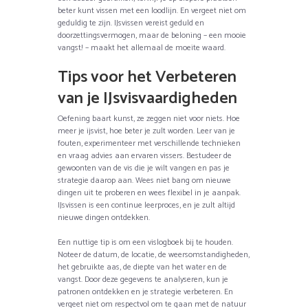
beter kunt vissen met een loodlijn. En vergeet niet om
geduldig te zijn. IJsvissen vereist geduld en
doorzettingsvermogen, maar de beloning – een mooie
vangst! – maakt het allemaal de moeite waard.
Tips voor het Verbeteren
van je IJsvisvaardigheden
Oefening baart kunst, ze zeggen niet voor niets. Hoe
meer je ijsvist, hoe beter je zult worden. Leer van je
fouten, experimenteer met verschillende technieken
en vraag advies aan ervaren vissers. Bestudeer de
gewoonten van de vis die je wilt vangen en pas je
strategie daarop aan. Wees niet bang om nieuwe
dingen uit te proberen en wees flexibel in je aanpak.
IJsvissen is een continue leerproces, en je zult altijd
nieuwe dingen ontdekken.
Een nuttige tip is om een vislogboek bij te houden.
Noteer de datum, de locatie, de weersomstandigheden,
het gebruikte aas, de diepte van het water en de
vangst. Door deze gegevens te analyseren, kun je
patronen ontdekken en je strategie verbeteren. En
vergeet niet om respectvol om te gaan met de natuur