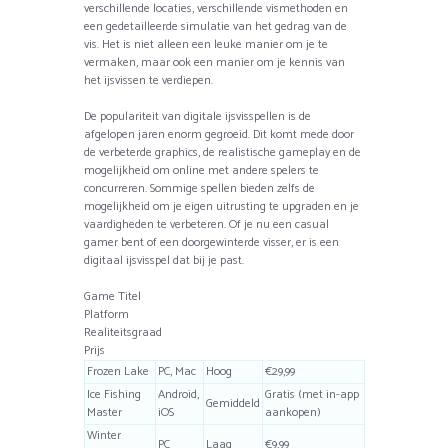
verschillende locaties, verschillende vismethoden en
een gedetailleerde simulatie van het gedrag van de
vis. Het is niet alleen een leuke manier om je te
vermaken, maar ook een manier om je kennis van
het ijsvissen te verdiepen.
De populariteit van digitale ijsvisspellen is de
afgelopen jaren enorm gegroeid. Dit komt mede door
de verbeterde graphics, de realistische gameplay en de
mogelijkheid om online met andere spelers te
concurreren. Sommige spellen bieden zelfs de
mogelijkheid om je eigen uitrusting te upgraden en je
vaardigheden te verbeteren. Of je nu een casual
gamer bent of een doorgewinterde visser, er is een
digitaal ijsvisspel dat bij je past.
Game Titel
Platform
Realiteitsgraad
Prijs
Frozen Lake
PC, Mac
Hoog
€29,99
Ice Fishing
Android,
Gratis (met in-app
Gemiddeld
Master
iOS
aankopen)
Winter
PC
Laag
€9,99