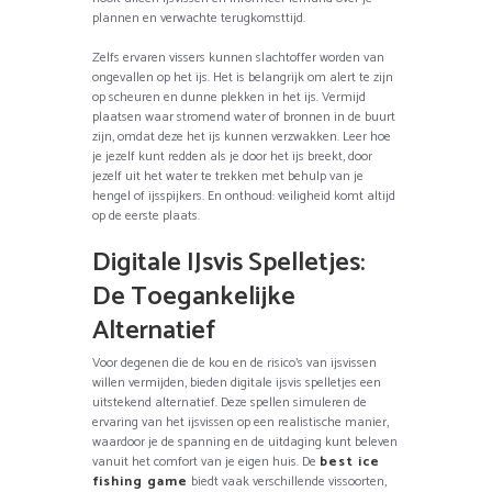
plannen en verwachte terugkomsttijd.
Zelfs ervaren vissers kunnen slachtoffer worden van
ongevallen op het ijs. Het is belangrijk om alert te zijn
op scheuren en dunne plekken in het ijs. Vermijd
plaatsen waar stromend water of bronnen in de buurt
zijn, omdat deze het ijs kunnen verzwakken. Leer hoe
je jezelf kunt redden als je door het ijs breekt, door
jezelf uit het water te trekken met behulp van je
hengel of ijsspijkers. En onthoud: veiligheid komt altijd
op de eerste plaats.
Digitale IJsvis Spelletjes:
De Toegankelijke
Alternatief
Voor degenen die de kou en de risico’s van ijsvissen
willen vermijden, bieden digitale ijsvis spelletjes een
uitstekend alternatief. Deze spellen simuleren de
ervaring van het ijsvissen op een realistische manier,
waardoor je de spanning en de uitdaging kunt beleven
vanuit het comfort van je eigen huis. De
best ice
fishing game
biedt vaak verschillende vissoorten,