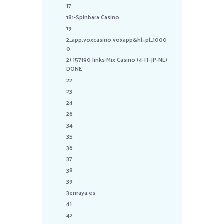
17
181-Spinbara Casino
19
2_app.voxcasino.voxapp&hl=pl_1000
0
2) 157190 links Mix Casino (4-IT-JP-NL)
DONE
22
23
24
26
34
35
36
37
38
39
3enraya.es
41
42