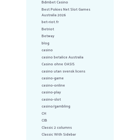
Bdmbet Casino
Best Pokies Net Slot Games
Australia 2026
bet-riot.fr
Betriot
Betway
blog
casino
casino betalice Australia
Casino ohne OASIS
casino utan svensk licens
casino-game
casino-online
casino-play
casino-slot
casino/gambling
CH
CIB
Classic 2 columns
Classic With Sidebar