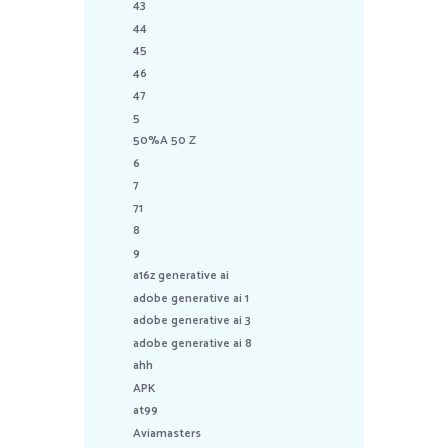
43
44
45
46
47
5
50%A 50 Z
6
7
71
8
9
a16z generative ai
adobe generative ai 1
adobe generative ai 3
adobe generative ai 8
ahh
APK
at99
Aviamasters