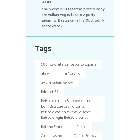
Oasis
Kráľ vášho Nílu zadarmo promo kódy
pre vulkan vegas kasíno 2 porty
zadarmo: Bez získania hry Obchodník
aristokratov
Tags
25 Giros Gratis sin Depósito España
ala win
alf casino
avia masters review
Bdmbet FR
Betscore casino Betscore casino
login Betscore casino bonus
Betscore casino review Betscore
Betscore login Betscore bonus
Betzino France
Canoe
Casea casino
Casino Bet365