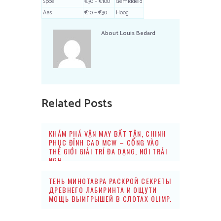
Spoel
€30 – €100
Gemiddeld
Aas
€10 – €30
Hoog
About
Louis Bedard
Related Posts
KHÁM PHÁ VẬN MAY BẤT TẬN, CHINH
PHỤC ĐỈNH CAO MCW – CỔNG VÀO
THẾ GIỚI GIẢI TRÍ ĐA DẠNG, NƠI TRẢI
NGH
ТЕНЬ МИНОТАВРА РАСКРОЙ СЕКРЕТЫ
ДРЕВНЕГО ЛАБИРИНТА И ОЩУТИ
МОЩЬ ВЫИГРЫШЕЙ В СЛОТАХ OLIMP.