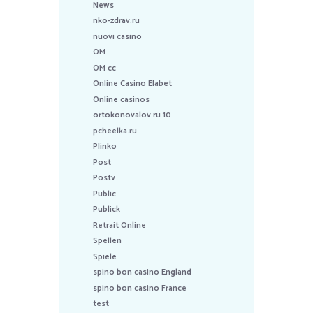
News
nko-zdrav.ru
nuovi casino
OM
OM cc
Online Casino Elabet
Online casinos
ortokonovalov.ru 10
pcheelka.ru
Plinko
Post
Postv
Public
Publick
Retrait Online
Spellen
Spiele
spino bon casino England
spino bon casino France
test