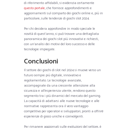
di riferimento affidabili, si evidenzia certamente
questo portale
, che fornisce approfondimenti e
aggiornamenti sul comparto dei giochi online e, più in
particolare, sulle tendenze di giochi slot 2024.
Per chi desidera approfondire in modo speciale le
novità di quest’anno, si può trovare una dettagliata
panoramica dei giochi slot più innovativi e richiesti,
con un’analisi dei motivi del loro successo e delle
tecnologie impiegate.
Conclusioni
Il settore dei giochi di slot nel 2024 si muove verso un
futuro sempre più digitale, innovativo e
regolamentato. Le tecnologie avanzate,
accompagnate da una crescente attenzione alla
sicurezza e all’esperienza utente, rendono questo
segmento tra i più dinamici del mercato del gaming.
La capacità di adattarsi alle nuove tecnologie e alle
normative rappresenta ora il vero vantaggio
competitivo per operatori e sviluppatori, pronti a offrirе
esperienze di gioco uniche e coinvolgenti.
Per rimanere aggiornati sulle evoluzioni del settore, è