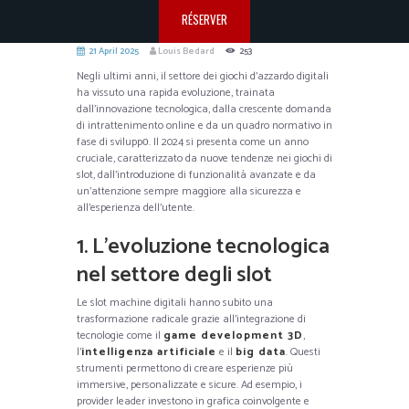
RÉSERVER
21 April 2025
Louis Bedard
253
Negli ultimi anni, il settore dei giochi d’azzardo digitali
ha vissuto una rapida evoluzione, trainata
dall’innovazione tecnologica, dalla crescente domanda
di intrattenimento online e da un quadro normativo in
fase di sviluppо. Il 2024 si presenta come un anno
cruciale, caratterizzato da nuove tendenze nei giochi di
slot, dall’introduzione di funzionalità avanzate e da
un’attenzione sempre maggiore alla sicurezza e
all’esperienza dell’utente.
1. L’evoluzione tecnologica
nel settore degli slot
Le slot machine digitali hanno subito una
trasformazione radicale grazie all’integrazione di
tecnologie come il
game development 3D
,
l’
intelligenza artificiale
e il
big data
. Questi
strumenti permettono di creare esperienze più
immersive, personalizzate e sicure. Ad esempio, i
provider leader investono in grafica coinvolgente e