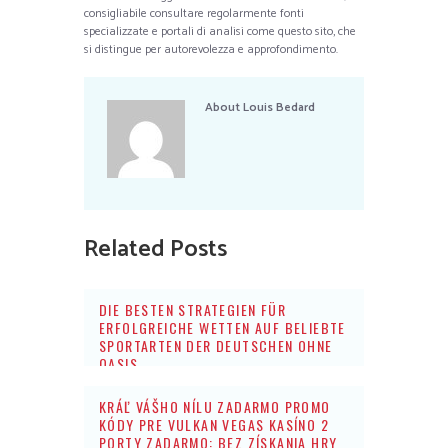
consigliabile consultare regolarmente fonti
specializzate e portali di analisi come questo sito, che
si distingue per autorevolezza e approfondimento.
About
Louis Bedard
Related Posts
DIE BESTEN STRATEGIEN FÜR
ERFOLGREICHE WETTEN AUF BELIEBTE
SPORTARTEN DER DEUTSCHEN OHNE
OASIS
KRÁĽ VÁŠHO NÍLU ZADARMO PROMO
KÓDY PRE VULKAN VEGAS KASÍNO 2
PORTY ZADARMO: BEZ ZÍSKANIA HRY