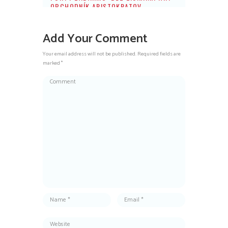
OBCHODNÍK ARISTOKRATOV
Add Your Comment
Your email address will not be published. Required fields are
marked *