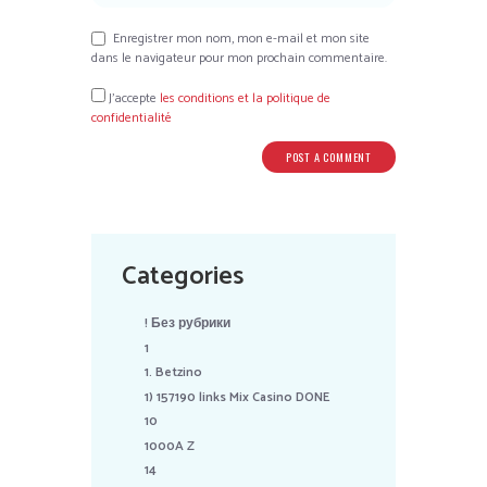
Enregistrer mon nom, mon e-mail et mon site
dans le navigateur pour mon prochain commentaire.
J’accepte
les conditions et la politique de
confidentialité
Categories
! Без рубрики
1
1. Betzino
1) 157190 links Mix Casino DONE
10
1000A Z
14