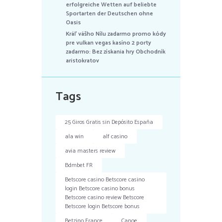
erfolgreiche Wetten auf beliebte
Sportarten der Deutschen ohne
Oasis
Kráľ vášho Nílu zadarmo promo kódy
pre vulkan vegas kasíno 2 porty
zadarmo: Bez získania hry Obchodník
aristokratov
Tags
25 Giros Gratis sin Depósito España
ala win
alf casino
avia masters review
Bdmbet FR
Betscore casino Betscore casino
login Betscore casino bonus
Betscore casino review Betscore
Betscore login Betscore bonus
Betzino France
Canoe