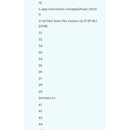
19
2_app.voxcasino.voxapp&hl=pl_1000
0
2) 157190 links Mix Casino (4-IT-JP-NL)
DONE
22
23
24
26
34
35
36
37
38
39
3enraya.es
41
42
43
44