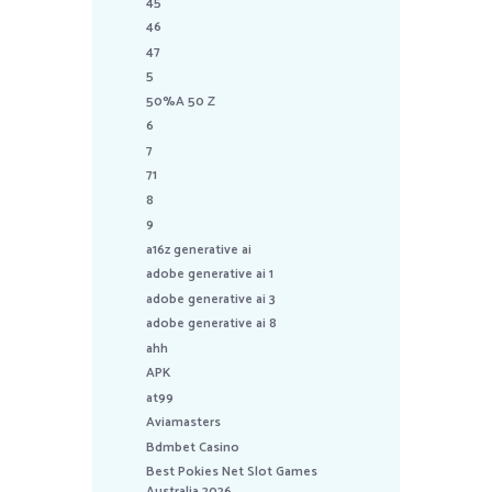
45
46
47
5
50%A 50 Z
6
7
71
8
9
a16z generative ai
adobe generative ai 1
adobe generative ai 3
adobe generative ai 8
ahh
APK
at99
Aviamasters
Bdmbet Casino
Best Pokies Net Slot Games
Australia 2026