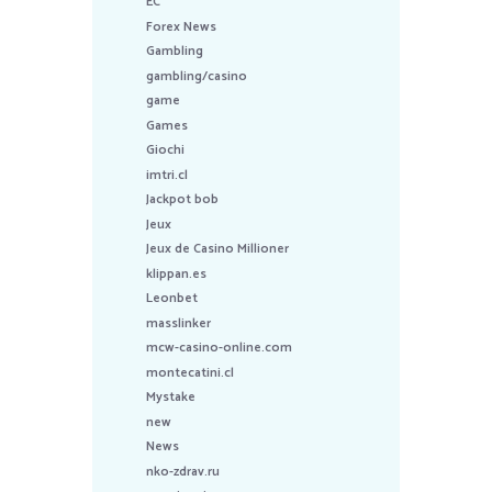
EC
Forex News
Gambling
gambling/casino
game
Games
Giochi
imtri.cl
Jackpot bob
Jeux
Jeux de Casino Millioner
klippan.es
Leonbet
masslinker
mcw-casino-online.com
montecatini.cl
Mystake
new
News
nko-zdrav.ru