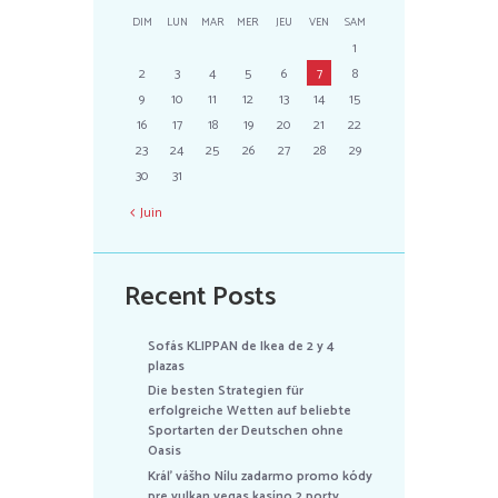
DIM
LUN
MAR
MER
JEU
VEN
SAM
1
2
3
4
5
6
7
8
9
10
11
12
13
14
15
16
17
18
19
20
21
22
23
24
25
26
27
28
29
30
31
Juin
Recent Posts
Sofás KLIPPAN de Ikea de 2 y 4
plazas
Die besten Strategien für
erfolgreiche Wetten auf beliebte
Sportarten der Deutschen ohne
Oasis
Kráľ vášho Nílu zadarmo promo kódy
pre vulkan vegas kasíno 2 porty