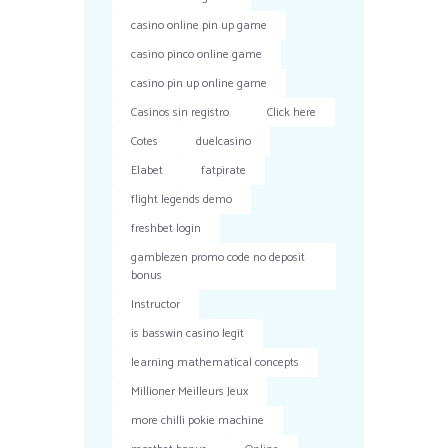
casino online pin up game
casino pinco online game
casino pin up online game
Casinos sin registro
Click here
Cotes
duelcasino
Elabet
fatpirate
flight legends demo
freshbet login
gamblezen promo code no deposit
bonus
Instructor
is basswin casino legit
learning mathematical concepts
Millioner Meilleurs Jeux
more chilli pokie machine