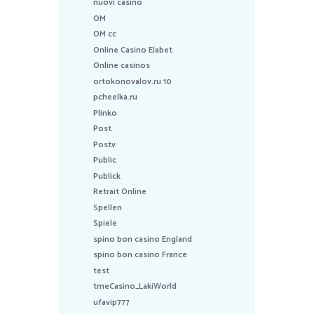
nuovi casino
OM
OM cc
Online Casino Elabet
Online casinos
ortokonovalov.ru 10
pcheelka.ru
Plinko
Post
Postv
Public
Publick
Retrait Online
Spellen
Spiele
spino bon casino England
spino bon casino France
test
tmeCasino_LakiWorld
ufavip777