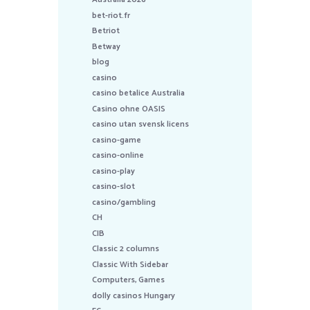
bet-riot.fr
Betriot
Betway
blog
casino
casino betalice Australia
Casino ohne OASIS
casino utan svensk licens
casino-game
casino-online
casino-play
casino-slot
casino/gambling
CH
CIB
Classic 2 columns
Classic With Sidebar
Computers, Games
dolly casinos Hungary