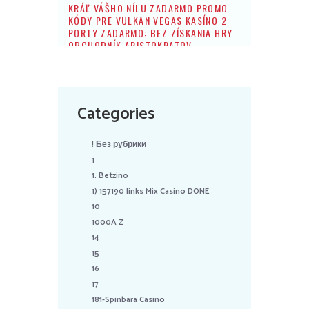
KRÁĽ VÁŠHO NÍLU ZADARMO PROMO
KÓDY PRE VULKAN VEGAS KASÍNO 2
PORTY ZADARMO: BEZ ZÍSKANIA HRY
OBCHODNÍK ARISTOKRATOV
Categories
! Без рубрики
1
1. Betzino
1) 157190 links Mix Casino DONE
10
1000A Z
14
15
16
17
181-Spinbara Casino