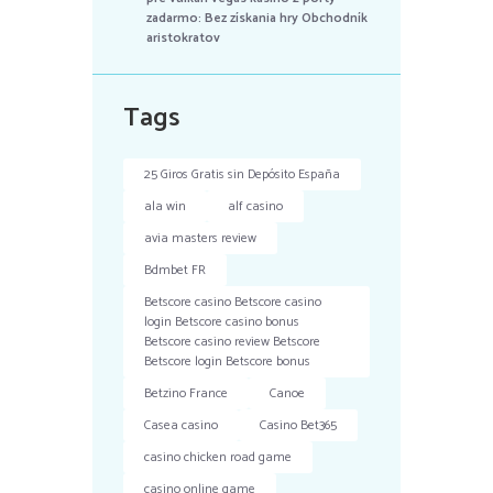
zadarmo: Bez získania hry Obchodník
aristokratov
Tags
25 Giros Gratis sin Depósito España
ala win
alf casino
avia masters review
Bdmbet FR
Betscore casino Betscore casino
login Betscore casino bonus
Betscore casino review Betscore
Betscore login Betscore bonus
Betzino France
Canoe
Casea casino
Casino Bet365
casino chicken road game
casino online game