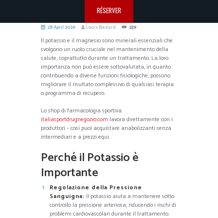
RÉSERVER
28 April 2026
Louis Bedard
239
Il potassio e il magnesio sono minerali essenziali che
svolgono un ruolo cruciale nel mantenimento della
salute, soprattutto durante un trattamento. La loro
importanza non può essere sottovalutata, in quanto
contribuendo a diverse funzioni fisiologiche, possono
migliorare il risultato complessivo di qualsiasi terapia
o programma di recupero.
Lo shop di farmacologia sportiva
italiasportdrugnegozio.com
lavora direttamente con i
produttori – così puoi acquistare anabolizzanti senza
intermediari e a prezzi equi.
Perché il Potassio è
Importante
Regolazione della Pressione
Sanguigna:
Il potassio aiuta a mantenere sotto
controllo la pressione arteriosa, riducendo i rischi di
problemi cardiovascolari durante il trattamento.