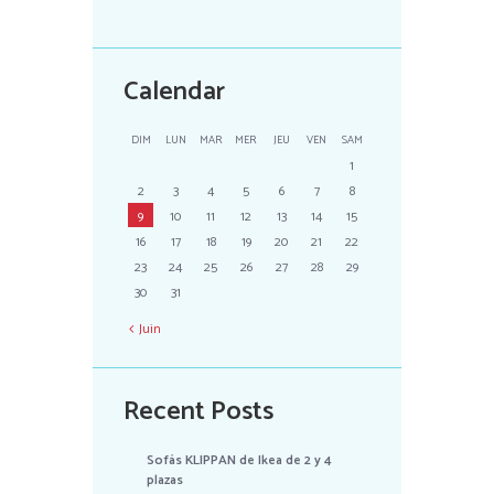
Calendar
DIM
LUN
MAR
MER
JEU
VEN
SAM
1
2
3
4
5
6
7
8
9
10
11
12
13
14
15
16
17
18
19
20
21
22
23
24
25
26
27
28
29
30
31
Juin
Recent Posts
Sofás KLIPPAN de Ikea de 2 y 4
plazas