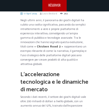
RÉSERVER
17 April 2025
Louis Bedard
262
Negli ultimi anni, il panorama dei giochi digitali ha
subito una svolta significativa, passando da semplici
intrattenimenti a vere e proprie piattaforme di
esperienza interattiva, coinvolgendo un’ampia
gamma di pubblico e tecnologie avanzate. Tra le
innovazioni che hanno segnato questa evoluzione,
titoli come
« Chicken Road 2 »
rappresentano un
esempio rilevante di come la narrativa, il gameplay e
l’uso strategico delle piattaforme digitali possano
convergere per creare prodotti di alta qualità e
attrattiva globale.
L’accelerazione
tecnologica e le dinamiche
di mercato
Secondo i dati recenti, il settore dei giochi digitali vale
oltre 200 miliardi di dollari a livello globale, con un
aumento annuo del 12%, trainato dall’espansione