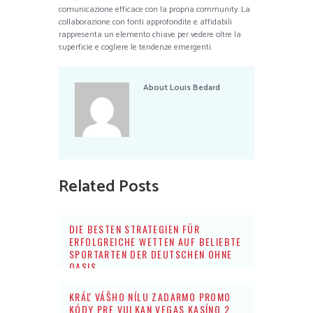
comunicazione efficace con la propria community. La
collaborazione con fonti approfondite e affidabili
rappresenta un elemento chiave per vedere oltre la
superficie e cogliere le tendenze emergenti.
About
Louis Bedard
Related Posts
DIE BESTEN STRATEGIEN FÜR
ERFOLGREICHE WETTEN AUF BELIEBTE
SPORTARTEN DER DEUTSCHEN OHNE
OASIS
KRÁĽ VÁŠHO NÍLU ZADARMO PROMO
KÓDY PRE VULKAN VEGAS KASÍNO 2