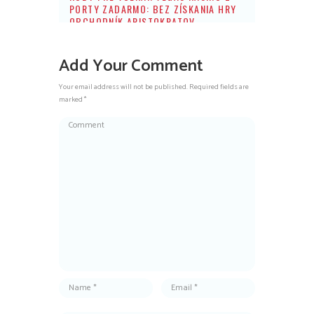
PORTY ZADARMO: BEZ ZÍSKANIA HRY
OBCHODNÍK ARISTOKRATOV
Add Your Comment
Your email address will not be published. Required fields are
marked *