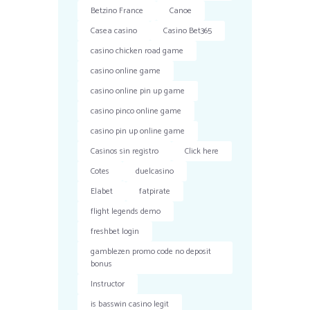
Betzino France
Canoe
Casea casino
Casino Bet365
casino chicken road game
casino online game
casino online pin up game
casino pinco online game
casino pin up online game
Casinos sin registro
Click here
Cotes
duelcasino
Elabet
fatpirate
flight legends demo
freshbet login
gamblezen promo code no deposit
bonus
Instructor
is basswin casino legit