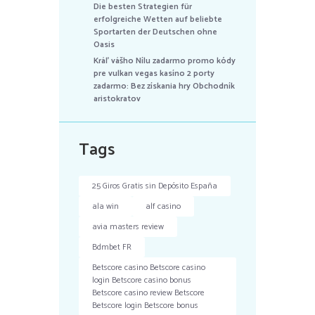
Die besten Strategien für
erfolgreiche Wetten auf beliebte
Sportarten der Deutschen ohne
Oasis
Kráľ vášho Nílu zadarmo promo kódy
pre vulkan vegas kasíno 2 porty
zadarmo: Bez získania hry Obchodník
aristokratov
Tags
25 Giros Gratis sin Depósito España
ala win
alf casino
avia masters review
Bdmbet FR
Betscore casino Betscore casino
login Betscore casino bonus
Betscore casino review Betscore
Betscore login Betscore bonus