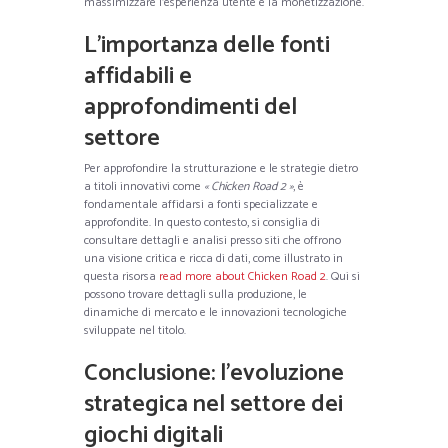
massimizzare l’esperienza utente e la monetizzazione.
L’importanza delle fonti
affidabili e
approfondimenti del
settore
Per approfondire la strutturazione e le strategie dietro
a titoli innovativi come
« Chicken Road 2 »
, è
fondamentale affidarsi a fonti specializzate e
approfondite. In questo contesto, si consiglia di
consultare dettagli e analisi presso siti che offrono
una visione critica e ricca di dati, come illustrato in
questa risorsa
read more about Chicken Road 2
. Qui si
possono trovare dettagli sulla produzione, le
dinamiche di mercato e le innovazioni tecnologiche
sviluppate nel titolo.
Conclusione: l’evoluzione
strategica nel settore dei
giochi digitali