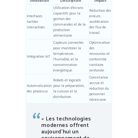
Innovation
Description
Impact
Utilisation d’écrans
Réduction des
capacitifs pour la
Interfaces
erreurs,
gestion des
tactiles
accélération
commandes et de la
interactives
des flux de
production
travail.
alimentaire.
Capteurs connectés
Optimisation
pour monitorer la
des
température,
ressources et
Intégration IoT
l’humidité, et la
conformité
consommation
sanitaire
énergétique.
renforcée.
Consistance
Robots et logiciels
accrue et
Automatisation
pour la préparation,
réduction du
des processus
la cuisson et la
personnel
distribution.
nécessaire.
« Les technologies
modernes offrent
aujourd’hui un