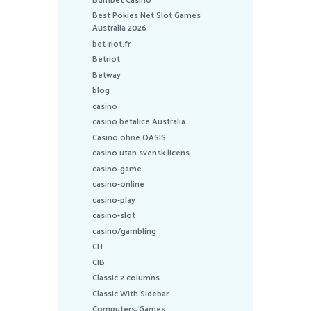
Bdmbet Casino
Best Pokies Net Slot Games
Australia 2026
bet-riot.fr
Betriot
Betway
blog
casino
casino betalice Australia
Casino ohne OASIS
casino utan svensk licens
casino-game
casino-online
casino-play
casino-slot
casino/gambling
CH
CIB
Classic 2 columns
Classic With Sidebar
Computers, Games