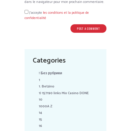
dans le navigateur pour mon prochain commentaire.
J’accepte
les conditions et la politique de
confidentialité
Categories
! Без рубрики
1
1. Betzino
1) 157190 links Mix Casino DONE
10
1000A Z
14
15
16