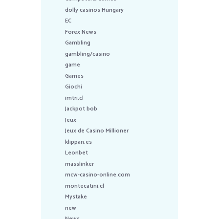
dolly casinos Hungary
EC
Forex News
Gambling
gambling/casino
game
Games
Giochi
imtri.cl
Jackpot bob
Jeux
Jeux de Casino Millioner
klippan.es
Leonbet
masslinker
mcw-casino-online.com
montecatini.cl
Mystake
new
News