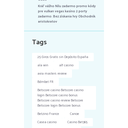
Kráľ vášho Nílu zadarmo promo kódy
pre vulkan vegas kasíno 2 porty
zadarmo: Bez získania hry Obchodník
aristokratov
Tags
25 Giros Gratis sin Depósito España
ala win
alf casino
avia masters review
Bdmbet FR
Betscore casino Betscore casino
login Betscore casino bonus
Betscore casino review Betscore
Betscore login Betscore bonus
Betzino France
Canoe
Casea casino
Casino Bet365