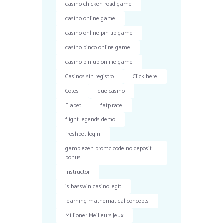
casino chicken road game
casino online game
casino online pin up game
casino pinco online game
casino pin up online game
Casinos sin registro
Click here
Cotes
duelcasino
Elabet
fatpirate
flight legends demo
freshbet login
gamblezen promo code no deposit
bonus
Instructor
is basswin casino legit
learning mathematical concepts
Millioner Meilleurs Jeux