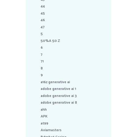
44
45
46
47
5
50%A 50 Z
6
7
71
8
9
a16z generative ai
adobe generative ai 1
adobe generative ai 3
adobe generative ai 8
ahh
APK
at99
Aviamasters