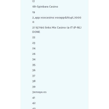
17
181-Spinbara Casino
19
2_app.voxcasino.voxapp&hl=pl_1000
0
2) 157190 links Mix Casino (4-IT-JP-NL)
DONE
22
23
24
26
34
35
36
37
38
39
3enraya.es
41
42
43