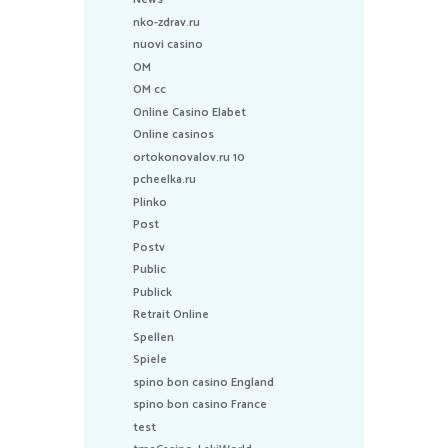
nko-zdrav.ru
nuovi casino
OM
OM cc
Online Casino Elabet
Online casinos
ortokonovalov.ru 10
pcheelka.ru
Plinko
Post
Postv
Public
Publick
Retrait Online
Spellen
Spiele
spino bon casino England
spino bon casino France
test