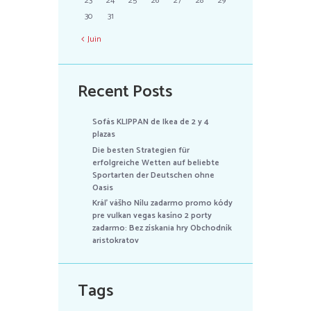
23
24
25
26
27
28
29
30
31
Juin
Recent Posts
Sofás KLIPPAN de Ikea de 2 y 4
plazas
Die besten Strategien für
erfolgreiche Wetten auf beliebte
Sportarten der Deutschen ohne
Oasis
Kráľ vášho Nílu zadarmo promo kódy
pre vulkan vegas kasíno 2 porty
zadarmo: Bez získania hry Obchodník
aristokratov
Tags