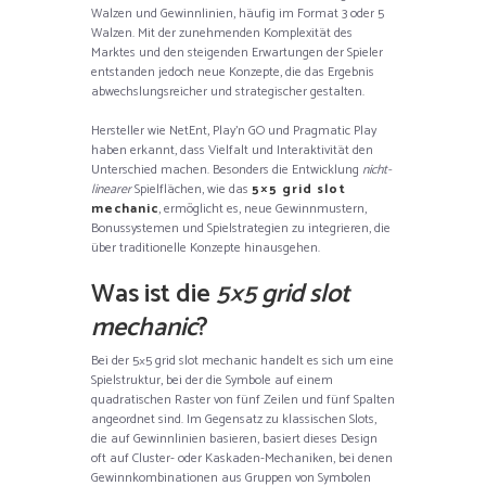
Walzen und Gewinnlinien, häufig im Format 3 oder 5
Walzen. Mit der zunehmenden Komplexität des
Marktes und den steigenden Erwartungen der Spieler
entstanden jedoch neue Konzepte, die das Ergebnis
abwechslungsreicher und strategischer gestalten.
Hersteller wie NetEnt, Play’n GO und Pragmatic Play
haben erkannt, dass Vielfalt und Interaktivität den
Unterschied machen. Besonders die Entwicklung
nicht-
linearer
Spielflächen, wie das
5×5 grid slot
mechanic
, ermöglicht es, neue Gewinnmustern,
Bonussystemen und Spielstrategien zu integrieren, die
über traditionelle Konzepte hinausgehen.
Was ist die
5×5 grid slot
mechanic
?
Bei der 5×5 grid slot mechanic handelt es sich um eine
Spielstruktur, bei der die Symbole auf einem
quadratischen Raster von fünf Zeilen und fünf Spalten
angeordnet sind. Im Gegensatz zu klassischen Slots,
die auf Gewinnlinien basieren, basiert dieses Design
oft auf Cluster- oder Kaskaden-Mechaniken, bei denen
Gewinnkombinationen aus Gruppen von Symbolen