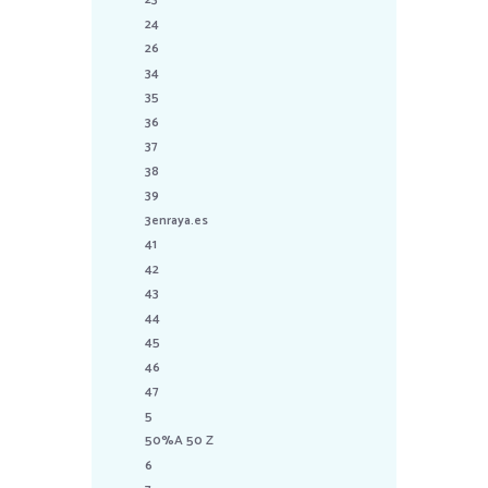
24
26
34
35
36
37
38
39
3enraya.es
41
42
43
44
45
46
47
5
50%A 50 Z
6