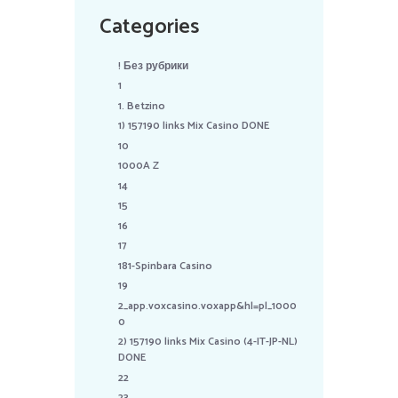
Categories
! Без рубрики
1
1. Betzino
1) 157190 links Mix Casino DONE
10
1000A Z
14
15
16
17
181-Spinbara Casino
19
2_app.voxcasino.voxapp&hl=pl_1000
0
2) 157190 links Mix Casino (4-IT-JP-NL)
DONE
22
23