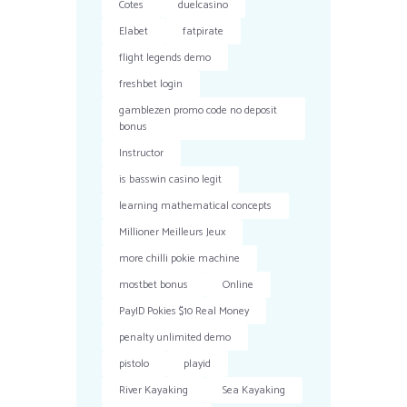
Cotes
duelcasino
Elabet
fatpirate
flight legends demo
freshbet login
gamblezen promo code no deposit
bonus
Instructor
is basswin casino legit
learning mathematical concepts
Millioner Meilleurs Jeux
more chilli pokie machine
mostbet bonus
Online
PayID Pokies $10 Real Money
penalty unlimited demo
pistolo
playid
River Kayaking
Sea Kayaking