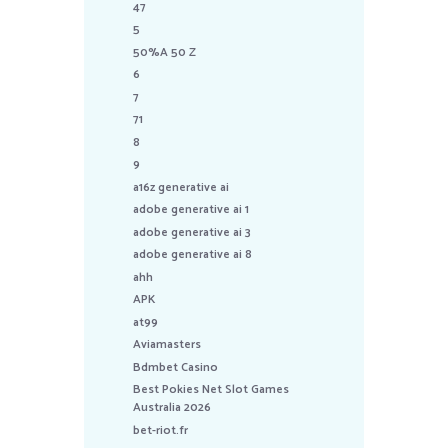
47
5
50%A 50 Z
6
7
71
8
9
a16z generative ai
adobe generative ai 1
adobe generative ai 3
adobe generative ai 8
ahh
APK
at99
Aviamasters
Bdmbet Casino
Best Pokies Net Slot Games
Australia 2026
bet-riot.fr