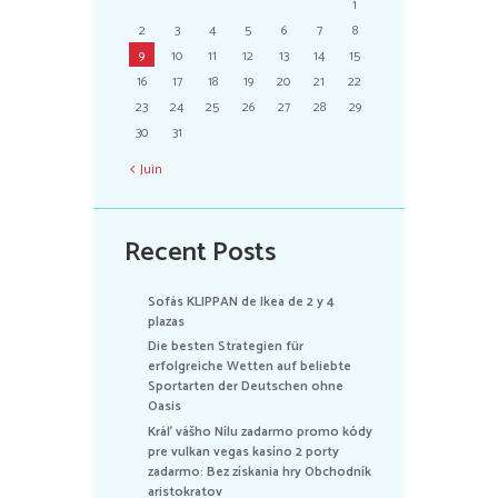
1
2
3
4
5
6
7
8
9
10
11
12
13
14
15
16
17
18
19
20
21
22
23
24
25
26
27
28
29
30
31
Juin
Recent Posts
Sofás KLIPPAN de Ikea de 2 y 4
plazas
Die besten Strategien für
erfolgreiche Wetten auf beliebte
Sportarten der Deutschen ohne
Oasis
Kráľ vášho Nílu zadarmo promo kódy
pre vulkan vegas kasíno 2 porty
zadarmo: Bez získania hry Obchodník
aristokratov