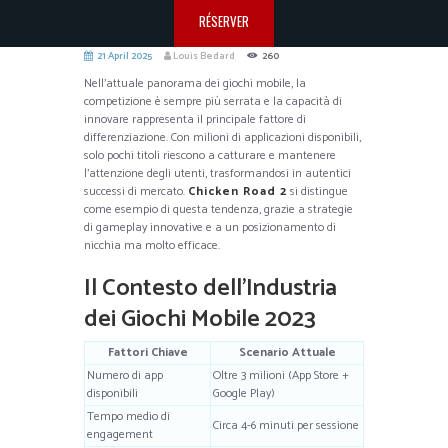
RÉSERVER
21 April 2025
Louis Bedard
260
Nell’attuale panorama dei giochi mobile, la
competizione è sempre più serrata e la capacità di
innovare rappresenta il principale fattore di
differenziazione. Con milioni di applicazioni disponibili,
solo pochi titoli riescono a catturare e mantenere
l’attenzione degli utenti, trasformandosi in autentici
successi di mercato.
Chicken Road 2
si distingue
come esempio di questa tendenza, grazie a strategie
di gameplay innovative e a un posizionamento di
nicchia ma molto efficace.
Il Contesto dell’Industria
dei Giochi Mobile 2023
Fattori Chiave
Scenario Attuale
Numero di app
Oltre 3 milioni (App Store +
disponibili
Google Play)
Tempo medio di
Circa 4-6 minuti per sessione
engagement