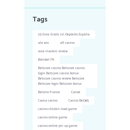
Tags
25 Giros Gratis sin Depósito España
ala win
alf casino
avia masters review
Bdmbet FR
Betscore casino Betscore casino
login Betscore casino bonus
Betscore casino review Betscore
Betscore login Betscore bonus
Betzino France
Canoe
Casea casino
Casino Bet365
casino chicken road game
casino online game
casino online pin up game