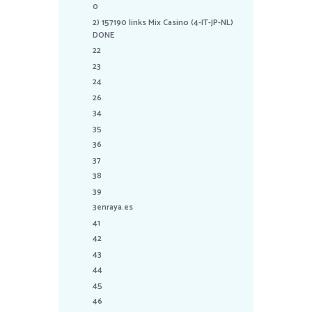
0
2) 157190 links Mix Casino (4-IT-JP-NL)
DONE
22
23
24
26
34
35
36
37
38
39
3enraya.es
41
42
43
44
45
46