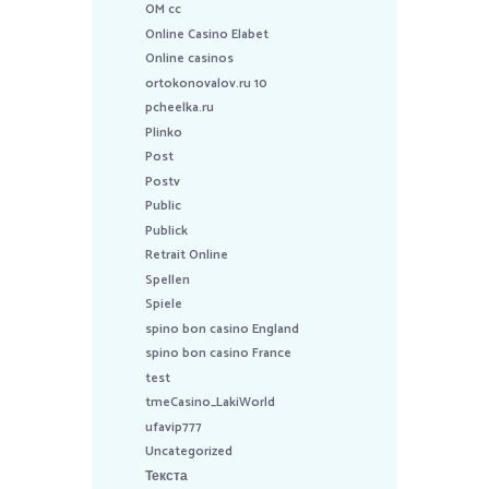
OM cc
Online Casino Elabet
Online casinos
ortokonovalov.ru 10
pcheelka.ru
Plinko
Post
Postv
Public
Publick
Retrait Online
Spellen
Spiele
spino bon casino England
spino bon casino France
test
tmeCasino_LakiWorld
ufavip777
Uncategorized
Текста