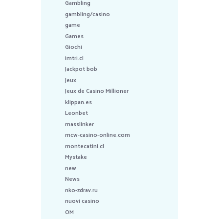
Gambling
gambling/casino
game
Games
Giochi
imtri.cl
Jackpot bob
Jeux
Jeux de Casino Millioner
klippan.es
Leonbet
masslinker
mcw-casino-online.com
montecatini.cl
Mystake
new
News
nko-zdrav.ru
nuovi casino
OM