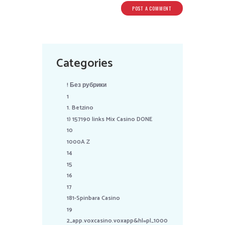
Categories
! Без рубрики
1
1. Betzino
1) 157190 links Mix Casino DONE
10
1000A Z
14
15
16
17
181-Spinbara Casino
19
2_app.voxcasino.voxapp&hl=pl_1000