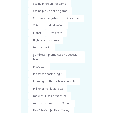
casino pinco online game
casino pin up online game
Casinos sin registro
Click here
Cotes
duelcasino
Elabet
fatpirate
flight legends demo
freshbet login
gamblezen promo code no deposit
bonus
Instructor
is basswin casino legit
learning mathematical concepts
Millioner Meilleurs Jeux
more chilli pokie machine
mostbet bonus
Online
PayID Pokies $10 Real Money