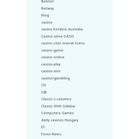
Betriot
Betway
blog
casino
casino betalice Australia
Casino ohne OASIS
casino utan svensk licens
casino-game
casino-online
casino-play
casino-slot
casino/gambling
CH
CIB
Classic 2 columns
Classic With Sidebar
Computers, Games
dolly casinos Hungary
EC
Forex News