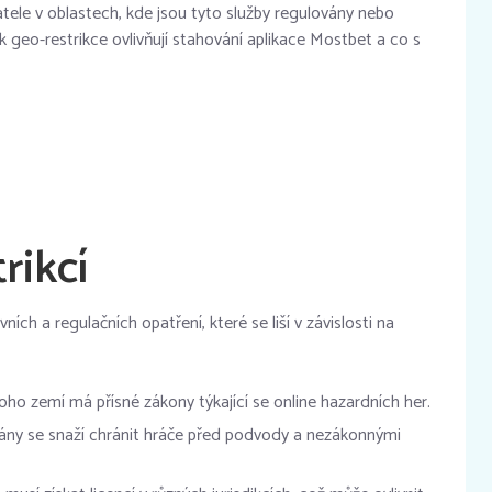
tele v oblastech, kde jsou tyto služby regulovány nebo
 geo-restrikce ovlivňují stahování aplikace Mostbet a co s
rikcí
ch a regulačních opatření, které se liší v závislosti na
ho zemí má přísné zákony týkající se online hazardních her.
ány se snaží chránit hráče před podvody a nezákonnými