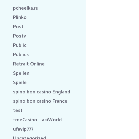
pcheelka.ru
Plinko
Post
Postv
Public
Publick
Retrait Online
Spellen
Spiele
spino bon casino England
spino bon casino France
test
tmeCasino_LakiWorld
ufavip777
Uncategorized