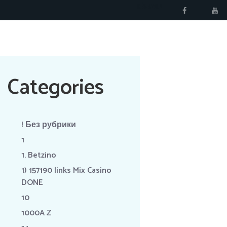
RÉSERVER
Categories
! Без рубрики
1
1. Betzino
1) 157190 links Mix Casino
DONE
10
1000A Z