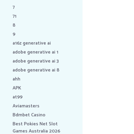
7
71
8
9
a16z generative ai
adobe generative ai 1
adobe generative ai 3
adobe generative ai 8
ahh
APK
at99
Aviamasters
Bdmbet Casino
Best Pokies Net Slot
Games Australia 2026