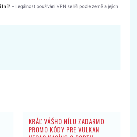
ální?
– Legálnost používání VPN se liší podle země a jejích
KRÁĽ VÁŠHO NÍLU ZADARMO
PROMO KÓDY PRE VULKAN