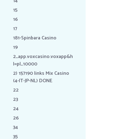
14
15
16
17
181-Spinbara Casino
19
2_app.voxcasino.voxapp&h
l=pl_10000
2) 157190 links Mix Casino
(4-IT-JP-NL) DONE
22
23
24
26
34
35