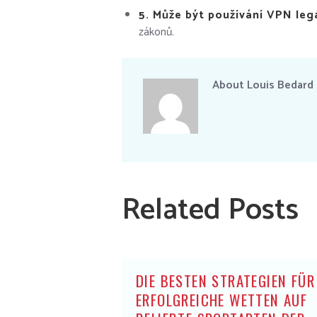
5. Může být používání VPN leg
zákonů.
About
Louis Bedard
Related Posts
DIE BESTEN STRATEGIEN FÜR
ERFOLGREICHE WETTEN AUF