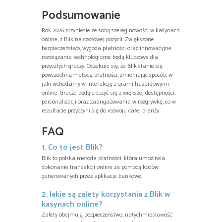
Podsumowanie
Rok 2026 przyniesie ze sobą szereg nowości w kasynach
online, z Blik na czołowej pozycji. Zwiększone
bezpieczeństwo, wygoda płatności oraz innowacyjne
rozwiązania technologiczne będą kluczowe dla
przyszłych graczy. Oczekuje się, że Blik stanie się
powszechną metodą płatności, zmieniając sposób, w
jaki wchodzimy w interakcję z grami hazardowymi
online. Gracze będą cieszyć się z większej dostępności,
personalizacji oraz zaangażowania w rozgrywkę, co w
rezultacie przyczyni się do rozwoju całej branży.
FAQ
1. Co to jest Blik?
Blik to polska metoda płatności, która umożliwia
dokonanie transakcji online za pomocą kodów
generowanych przez aplikacje bankowe.
2. Jakie są zalety korzystania z Blik w
kasynach online?
Zalety obejmują bezpieczeństwo, natychmiastowość