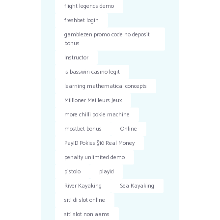
flight legends demo
freshbet login
gamblezen promo code no deposit
bonus
Instructor
is basswin casino legit
learning mathematical concepts
Millioner Meilleurs Jeux
more chilli pokie machine
mostbet bonus
Online
PayID Pokies $10 Real Money
penalty unlimited demo
pistolo
playid
River Kayaking
Sea Kayaking
siti di slot online
siti slot non aams