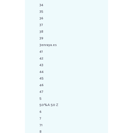
34
35
36
37
38
39
3enraya.es
41
42
43
44
45
46
47
5
50%A 50 Z
6
7
71
8