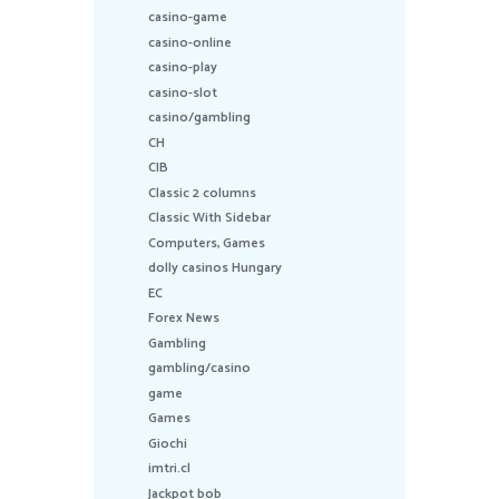
casino-game
casino-online
casino-play
casino-slot
casino/gambling
CH
CIB
Classic 2 columns
Classic With Sidebar
Computers, Games
dolly casinos Hungary
EC
Forex News
Gambling
gambling/casino
game
Games
Giochi
imtri.cl
Jackpot bob