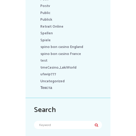
Postv
Public
Publick
Retrait Online
Spellen
Spiele
spino bon casino England
spino bon casino France
test
tmeCasino_LakiWorld
ufavip777
Uncategorized
Текста
Search