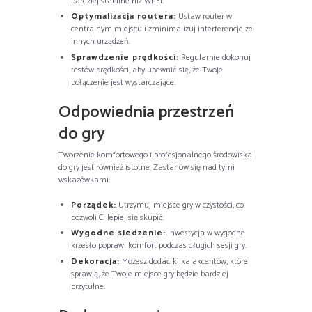
bardziej stabilne niż Wi-Fi.
Optymalizacja routera:
Ustaw router w
centralnym miejscu i zminimalizuj interferencje ze
innych urządzeń.
Sprawdzenie prędkości:
Regularnie dokonuj
testów prędkości, aby upewnić się, że Twoje
połączenie jest wystarczające.
Odpowiednia przestrzeń
do gry
Tworzenie komfortowego i profesjonalnego środowiska
do gry jest również istotne. Zastanów się nad tymi
wskazówkami:
Porządek:
Utrzymuj miejsce gry w czystości, co
pozwoli Ci lepiej się skupić.
Wygodne siedzenie:
Inwestycja w wygodne
krzesło poprawi komfort podczas długich sesji gry.
Dekoracja:
Możesz dodać kilka akcentów, które
sprawią, że Twoje miejsce gry będzie bardziej
przytulne.