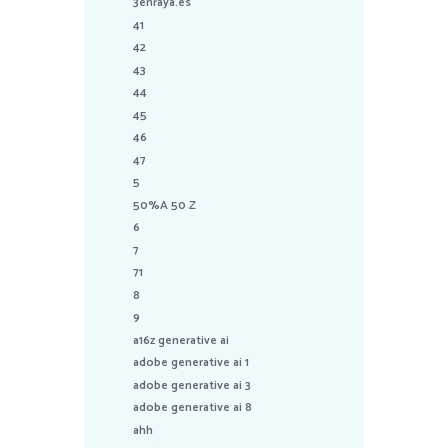
3enraya.es
41
42
43
44
45
46
47
5
50%A 50 Z
6
7
71
8
9
a16z generative ai
adobe generative ai 1
adobe generative ai 3
adobe generative ai 8
ahh