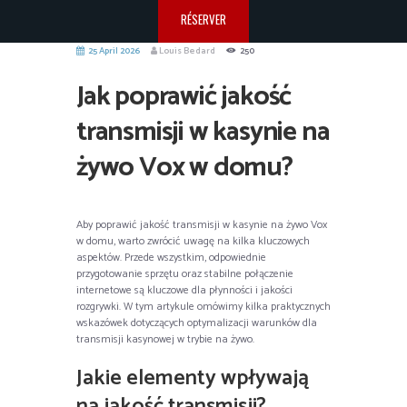
RÉSERVER
25 April 2026
Louis Bedard
250
Jak poprawić jakość
transmisji w kasynie na
żywo Vox w domu?
Aby poprawić jakość transmisji w kasynie na żywo Vox
w domu, warto zwrócić uwagę na kilka kluczowych
aspektów. Przede wszystkim, odpowiednie
przygotowanie sprzętu oraz stabilne połączenie
internetowe są kluczowe dla płynności i jakości
rozgrywki. W tym artykule omówimy kilka praktycznych
wskazówek dotyczących optymalizacji warunków dla
transmisji kasynowej w trybie na żywo.
Jakie elementy wpływają
na jakość transmisji?