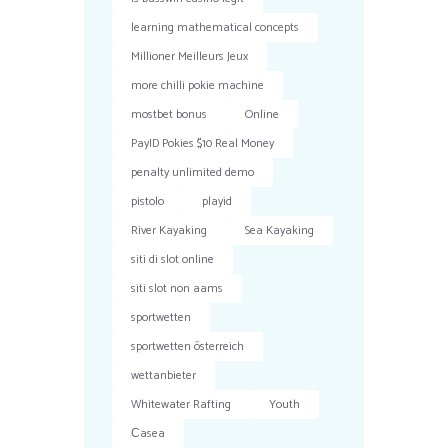
learning mathematical concepts
Millioner Meilleurs Jeux
more chilli pokie machine
mostbet bonus
Online
PayID Pokies $10 Real Money
penalty unlimited demo
pistolo
playid
River Kayaking
Sea Kayaking
siti di slot online
siti slot non aams
sportwetten
sportwetten österreich
wettanbieter
Whitewater Rafting
Youth
Сasea