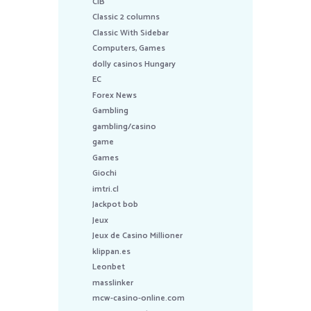
CIB
Classic 2 columns
Classic With Sidebar
Computers, Games
dolly casinos Hungary
EC
Forex News
Gambling
gambling/casino
game
Games
Giochi
imtri.cl
Jackpot bob
Jeux
Jeux de Casino Millioner
klippan.es
Leonbet
masslinker
mcw-casino-online.com