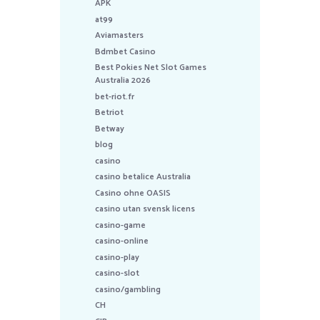
APK
at99
Aviamasters
Bdmbet Casino
Best Pokies Net Slot Games
Australia 2026
bet-riot.fr
Betriot
Betway
blog
casino
casino betalice Australia
Casino ohne OASIS
casino utan svensk licens
casino-game
casino-online
casino-play
casino-slot
casino/gambling
CH