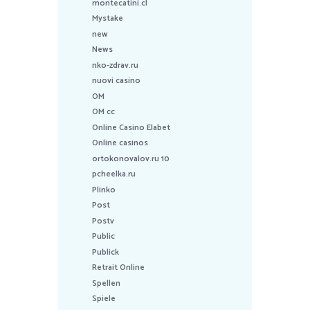
montecatini.cl
Mystake
new
News
nko-zdrav.ru
nuovi casino
OM
OM cc
Online Casino Elabet
Online casinos
ortokonovalov.ru 10
pcheelka.ru
Plinko
Post
Postv
Public
Publick
Retrait Online
Spellen
Spiele