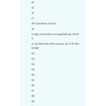
14
15
16
17
181-Spinbara Casino
19
2_app.voxcasino.voxapp&hl=pl_1000
0
2) 157190 links Mix Casino (4-IT-JP-NL)
DONE
22
23
24
26
34
35
36
37
38
39