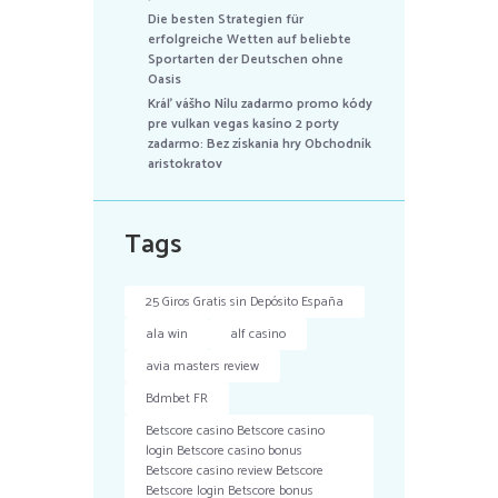
Die besten Strategien für
erfolgreiche Wetten auf beliebte
Sportarten der Deutschen ohne
Oasis
Kráľ vášho Nílu zadarmo promo kódy
pre vulkan vegas kasíno 2 porty
zadarmo: Bez získania hry Obchodník
aristokratov
Tags
25 Giros Gratis sin Depósito España
ala win
alf casino
avia masters review
Bdmbet FR
Betscore casino Betscore casino
login Betscore casino bonus
Betscore casino review Betscore
Betscore login Betscore bonus