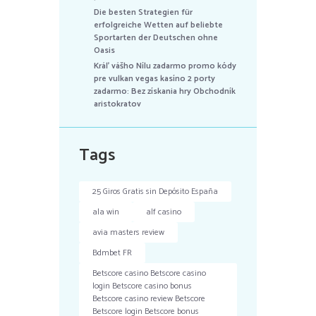
Die besten Strategien für
erfolgreiche Wetten auf beliebte
Sportarten der Deutschen ohne
Oasis
Kráľ vášho Nílu zadarmo promo kódy
pre vulkan vegas kasíno 2 porty
zadarmo: Bez získania hry Obchodník
aristokratov
Tags
25 Giros Gratis sin Depósito España
ala win
alf casino
avia masters review
Bdmbet FR
Betscore casino Betscore casino
login Betscore casino bonus
Betscore casino review Betscore
Betscore login Betscore bonus