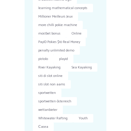
learning mathematical concepts
Millioner Meilleurs Jeux
more chilli pokie machine
mostbet bonus
Online
PayID Pokies $10 Real Money
penalty unlimited demo
pistolo
playid
River Kayaking
Sea Kayaking
siti di slot online
siti slot non aams
sportwetten
sportwetten österreich
wettanbieter
Whitewater Rafting
Youth
Сasea