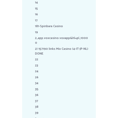
14
15
16
17
181-Spinbara Casino
19
2_app.voxcasino.voxapp&hl=pl_1000
0
2) 157190 links Mix Casino (4-IT-JP-NL)
DONE
22
23
24
26
34
35
36
37
38
39