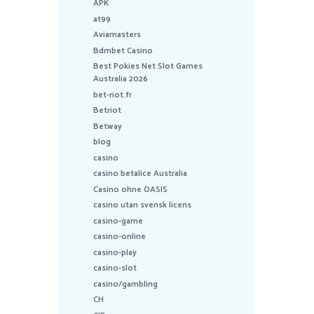
APK
at99
Aviamasters
Bdmbet Casino
Best Pokies Net Slot Games
Australia 2026
bet-riot.fr
Betriot
Betway
blog
casino
casino betalice Australia
Casino ohne OASIS
casino utan svensk licens
casino-game
casino-online
casino-play
casino-slot
casino/gambling
CH