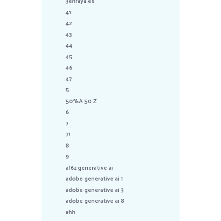
3enraya.es
41
42
43
44
45
46
47
5
50%A 50 Z
6
7
71
8
9
a16z generative ai
adobe generative ai 1
adobe generative ai 3
adobe generative ai 8
ahh