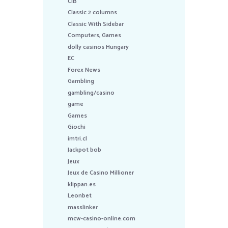
CIB
Classic 2 columns
Classic With Sidebar
Computers, Games
dolly casinos Hungary
EC
Forex News
Gambling
gambling/casino
game
Games
Giochi
imtri.cl
Jackpot bob
Jeux
Jeux de Casino Millioner
klippan.es
Leonbet
masslinker
mcw-casino-online.com