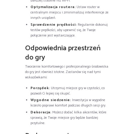
bardziej stabilne niż Wi-Fi.
Optymalizacja routera:
Ustaw router w
centralnym miejscu i zminimalizuj interferencje ze
innych urządzeń.
Sprawdzenie prędkości:
Regularnie dokonuj
testów prędkości, aby upewnić się, że Twoje
połączenie jest wystarczające.
Odpowiednia przestrzeń
do gry
Tworzenie komfortowego i profesjonalnego środowiska
do gry jest również istotne. Zastanów się nad tymi
wskazówkami:
Porządek:
Utrzymuj miejsce gry w czystości, co
pozwoli Ci lepiej się skupić.
Wygodne siedzenie:
Inwestycja w wygodne
krzesło poprawi komfort podczas długich sesji gry.
Dekoracja:
Możesz dodać kilka akcentów, które
sprawią, że Twoje miejsce gry będzie bardziej
przytulne.