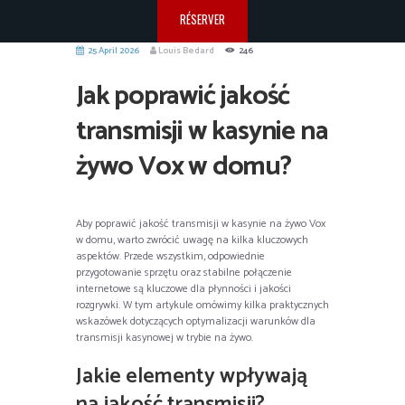
RÉSERVER
25 April 2026
Louis Bedard
246
Jak poprawić jakość
transmisji w kasynie na
żywo Vox w domu?
Aby poprawić jakość transmisji w kasynie na żywo Vox
w domu, warto zwrócić uwagę na kilka kluczowych
aspektów. Przede wszystkim, odpowiednie
przygotowanie sprzętu oraz stabilne połączenie
internetowe są kluczowe dla płynności i jakości
rozgrywki. W tym artykule omówimy kilka praktycznych
wskazówek dotyczących optymalizacji warunków dla
transmisji kasynowej w trybie na żywo.
Jakie elementy wpływają
na jakość transmisji?