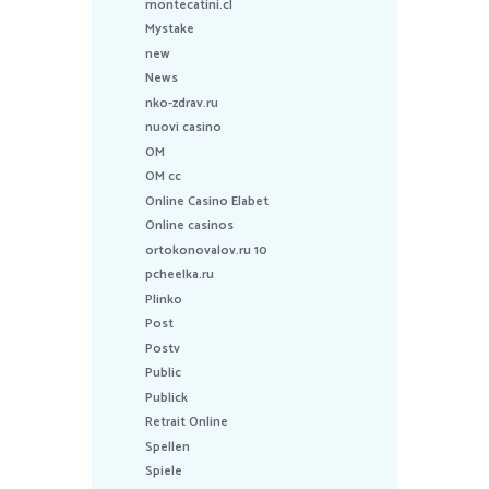
montecatini.cl
Mystake
new
News
nko-zdrav.ru
nuovi casino
OM
OM cc
Online Casino Elabet
Online casinos
ortokonovalov.ru 10
pcheelka.ru
Plinko
Post
Postv
Public
Publick
Retrait Online
Spellen
Spiele