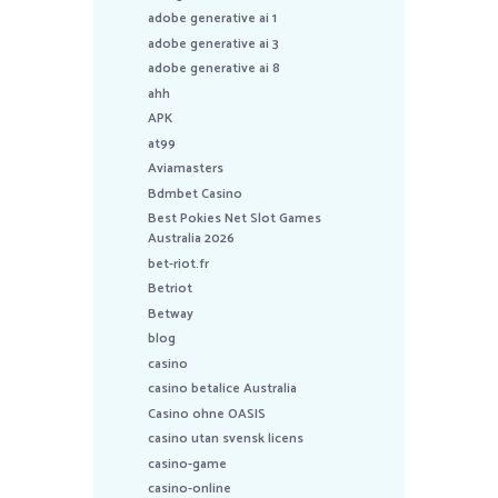
adobe generative ai 1
adobe generative ai 3
adobe generative ai 8
ahh
APK
at99
Aviamasters
Bdmbet Casino
Best Pokies Net Slot Games
Australia 2026
bet-riot.fr
Betriot
Betway
blog
casino
casino betalice Australia
Casino ohne OASIS
casino utan svensk licens
casino-game
casino-online