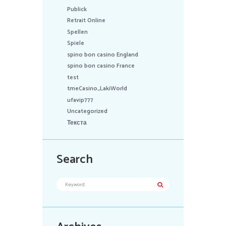
Publick
Retrait Online
Spellen
Spiele
spino bon casino England
spino bon casino France
test
tmeCasino_LakiWorld
ufavip777
Uncategorized
Текста
Search