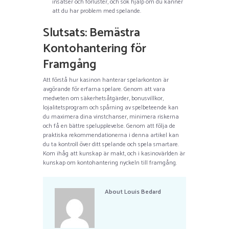
insatser och förluster, och sök hjälp om du känner
att du har problem med spelande.
Slutsats: Bemästra
Kontohantering för
Framgång
Att förstå hur kasinon hanterar spelarkonton är
avgörande för erfarna spelare. Genom att vara
medveten om säkerhetsåtgärder, bonusvillkor,
lojalitetsprogram och spårning av spelbeteende kan
du maximera dina vinstchanser, minimera riskerna
och få en bättre spelupplevelse. Genom att följa de
praktiska rekommendationerna i denna artikel kan
du ta kontroll över ditt spelande och spela smartare.
Kom ihåg att kunskap är makt, och i kasinovärlden är
kunskap om kontohantering nyckeln till framgång.
About
Louis Bedard