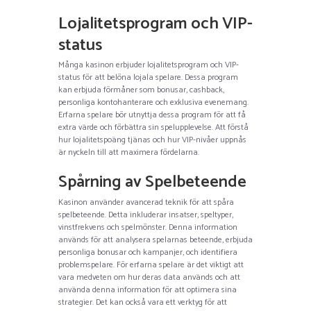
Lojalitetsprogram och VIP-
status
Många kasinon erbjuder lojalitetsprogram och VIP-
status för att belöna lojala spelare. Dessa program
kan erbjuda förmåner som bonusar, cashback,
personliga kontohanterare och exklusiva evenemang.
Erfarna spelare bör utnyttja dessa program för att få
extra värde och förbättra sin spelupplevelse. Att förstå
hur lojalitetspoäng tjänas och hur VIP-nivåer uppnås
är nyckeln till att maximera fördelarna.
Spårning av Spelbeteende
Kasinon använder avancerad teknik för att spåra
spelbeteende. Detta inkluderar insatser, speltyper,
vinstfrekvens och spelmönster. Denna information
används för att analysera spelarnas beteende, erbjuda
personliga bonusar och kampanjer, och identifiera
problemspelare. För erfarna spelare är det viktigt att
vara medveten om hur deras data används och att
använda denna information för att optimera sina
strategier. Det kan också vara ett verktyg för att