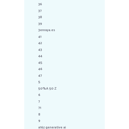
36
37
38
39
3enraya.es
41
42
43
44
45
46
47
5
50%A 50 Z
6
7
71
8
9
a16z generative ai