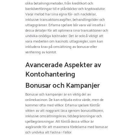
olika betalningsmetoder, från kreditkort och
banköverföringar till e-plånböcker och kryptovalutor.
Varje metod har sina egna för- och nackdelar,
inklusive transaktionsavgifter, behandlingstider och
uttagsgränser. Erfarna spelare bör vara väl insatta i
dessa detaljer för att optimera sina transaktioner och
undvika onödiga kostnader. Det är också viktigt att
vara medveten om kasinots uttagsregler, som kan
inkludera krav på omsättning av bonusar eller
verifiering av kontot.
Avancerade Aspekter av
Kontohantering
Bonusar och Kampanjer
Bonusar och kampanjer är en viktig del av
onlinekasinon. De kan erbjuda extra värde, men de
kommer ofta med villkor. Erfarna spelare förstår
vikten av att noggrant läsa igenom bonusvillkoren,
inklusive omsättningskrav, tidsbegränsningar och
spelbegränsningar. Att förstå dessa villkor är
avgörande för att maximera fördelarna med bonusar
och undvika att fastna i fällor.