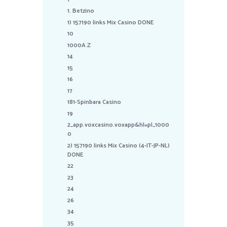
1. Betzino
1) 157190 links Mix Casino DONE
10
1000A Z
14
15
16
17
181-Spinbara Casino
19
2_app.voxcasino.voxapp&hl=pl_1000
0
2) 157190 links Mix Casino (4-IT-JP-NL)
DONE
22
23
24
26
34
35