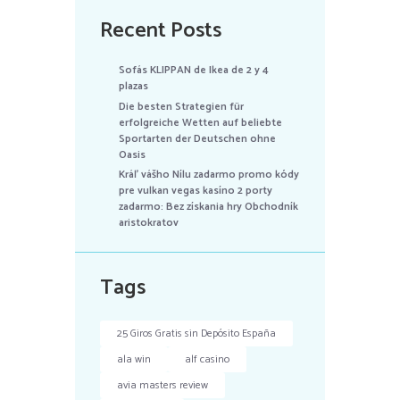
Recent Posts
Sofás KLIPPAN de Ikea de 2 y 4
plazas
Die besten Strategien für
erfolgreiche Wetten auf beliebte
Sportarten der Deutschen ohne
Oasis
Kráľ vášho Nílu zadarmo promo kódy
pre vulkan vegas kasíno 2 porty
zadarmo: Bez získania hry Obchodník
aristokratov
Tags
25 Giros Gratis sin Depósito España
ala win
alf casino
avia masters review