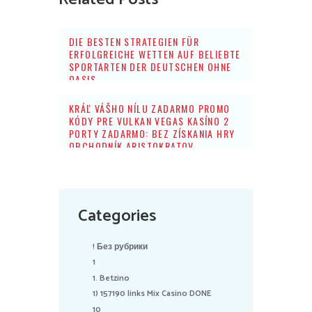
DIE BESTEN STRATEGIEN FÜR
ERFOLGREICHE WETTEN AUF BELIEBTE
SPORTARTEN DER DEUTSCHEN OHNE
OASIS
KRÁĽ VÁŠHO NÍLU ZADARMO PROMO
KÓDY PRE VULKAN VEGAS KASÍNO 2
PORTY ZADARMO: BEZ ZÍSKANIA HRY
OBCHODNÍK ARISTOKRATOV
Categories
! Без рубрики
1
1. Betzino
1) 157190 links Mix Casino DONE
10