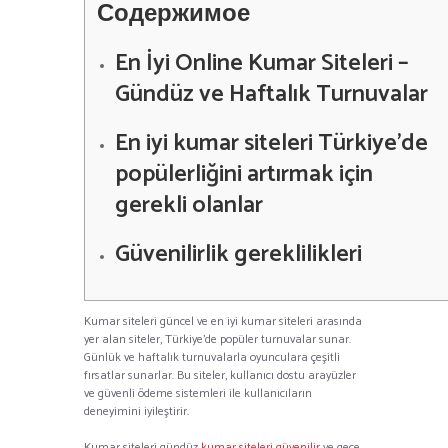
Содержимое
En İyi Online Kumar Siteleri –
Gündüz ve Haftalık Turnuvalar
En iyi kumar siteleri Türkiye’de
popülerliğini artırmak için
gerekli olanlar
Güvenilirlik gereklilikleri
Kumar siteleri güncel ve en iyi kumar siteleri arasında
yer alan siteler, Türkiye’de popüler turnuvalar sunar.
Günlük ve haftalık turnuvalarla oyunculara çeşitli
fırsatlar sunarlar. Bu siteler, kullanıcı dostu arayüzler
ve güvenli ödeme sistemleri ile kullanıcıların
deneyimini iyileştirir.
Kumar siteleri gündüz
kumar siteleri güvenilir
ve gece