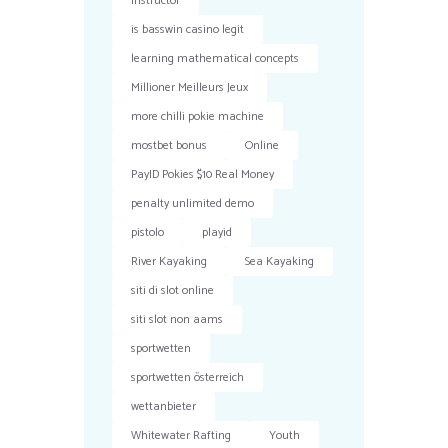
Instructor
is basswin casino legit
learning mathematical concepts
Millioner Meilleurs Jeux
more chilli pokie machine
mostbet bonus
Online
PayID Pokies $10 Real Money
penalty unlimited demo
pistolo
playid
River Kayaking
Sea Kayaking
siti di slot online
siti slot non aams
sportwetten
sportwetten österreich
wettanbieter
Whitewater Rafting
Youth