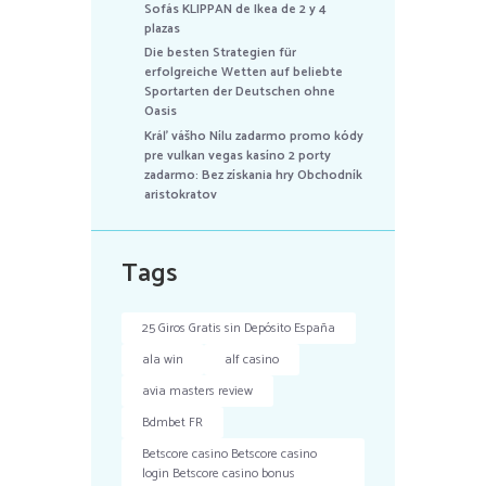
Sofás KLIPPAN de Ikea de 2 y 4
plazas
Die besten Strategien für
erfolgreiche Wetten auf beliebte
Sportarten der Deutschen ohne
Oasis
Kráľ vášho Nílu zadarmo promo kódy
pre vulkan vegas kasíno 2 porty
zadarmo: Bez získania hry Obchodník
aristokratov
Tags
25 Giros Gratis sin Depósito España
ala win
alf casino
avia masters review
Bdmbet FR
Betscore casino Betscore casino
login Betscore casino bonus