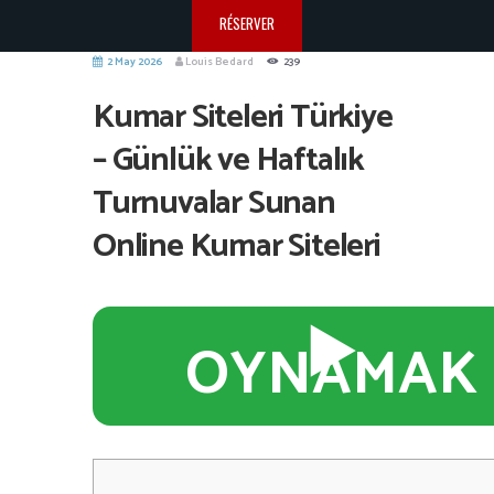
RÉSERVER
2 May 2026
Louis Bedard
239
Kumar Siteleri Türkiye
– Günlük ve Haftalık
Turnuvalar Sunan
Online Kumar Siteleri
▶️
OYNAMAK