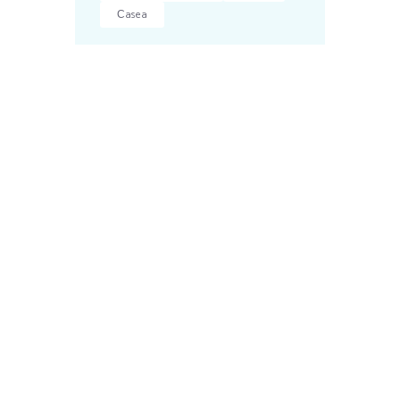
Сasea