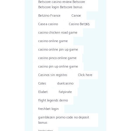
Betscore casino review Betscore
Betscore login Betscore bonus
Betzino France
Canoe
Casea casino
Casino Bet365
casino chicken road game
casino online game
casino online pin up game
casino pinco online game
casino pin up online game
Casinos sin registro
Click here
Cotes
duelcasino
Elabet
fatpirate
flight legends demo
freshbet login
gamblezen promo code no deposit
bonus