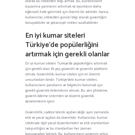
olarak bu sitelerden bilgi almak. Bu, kullanıcıların
kazanma şanslarını artırmak ve oyunlarını daha
eğlenceli hale getirmek için önemli bir adımdır. Ayrıca,
kullanıcılar, sitelerden güncel bilgi alarak güvenliğini
koruyabilirler ve potansiyel riskleri azaltabilirler.
En iyi kumar siteleri
Türkiye’de popülerliğini
artırmak için gerekli olanlar
En iyi kumar siteleri Türkiye’de popülerliğini artırmak
için gerekli olan ilk şey, güvenilir ve güvenilir platform
olmak. Güvenilirlik, kumar siteleri için en önemli
unsurlardan biridir. Türkiye’deki kumar siteleri,
kullanıcıların paralarını ve bilgilerini korumak için
gerekli güvenlik önlemlerini almalı. Bu, veri şifreleme,
güvenli ödeme sistemleri ve düzenli güvenlik
denetimlerini içerir.
Güvenilirlik, sadece teknik açıdan değil, aynı zamanda
etik ve yasal açıdan da önemlidir. Kullanıcılar, kumar
siteleriyle ilgili yasal düzenlemeleri ve etik standartları
takip ettiğini ve bu standartları her zaman
koruyacağını bilmeli. Bu, kullanıcıların güvenini artırır