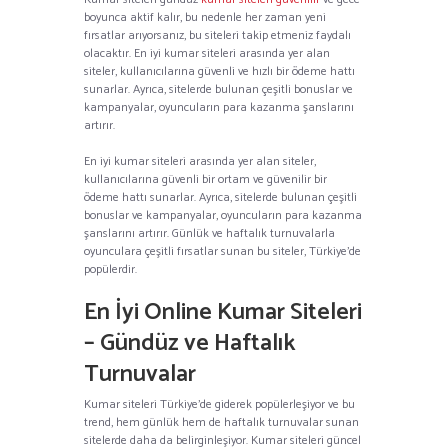
boyunca aktif kalır, bu nedenle her zaman yeni
fırsatlar arıyorsanız, bu siteleri takip etmeniz faydalı
olacaktır. En iyi kumar siteleri arasında yer alan
siteler, kullanıcılarına güvenli ve hızlı bir ödeme hattı
sunarlar. Ayrıca, sitelerde bulunan çeşitli bonuslar ve
kampanyalar, oyuncuların para kazanma şanslarını
artırır.
En iyi kumar siteleri arasında yer alan siteler,
kullanıcılarına güvenli bir ortam ve güvenilir bir
ödeme hattı sunarlar. Ayrıca, sitelerde bulunan çeşitli
bonuslar ve kampanyalar, oyuncuların para kazanma
şanslarını artırır. Günlük ve haftalık turnuvalarla
oyunculara çeşitli fırsatlar sunan bu siteler, Türkiye’de
popülerdir.
En İyi Online Kumar Siteleri
– Gündüz ve Haftalık
Turnuvalar
Kumar siteleri Türkiye’de giderek popülerleşiyor ve bu
trend, hem günlük hem de haftalık turnuvalar sunan
sitelerde daha da belirginleşiyor. Kumar siteleri güncel