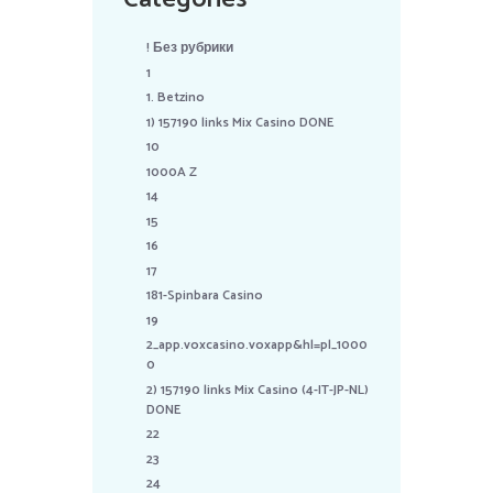
! Без рубрики
1
1. Betzino
1) 157190 links Mix Casino DONE
10
1000A Z
14
15
16
17
181-Spinbara Casino
19
2_app.voxcasino.voxapp&hl=pl_1000
0
2) 157190 links Mix Casino (4-IT-JP-NL)
DONE
22
23
24