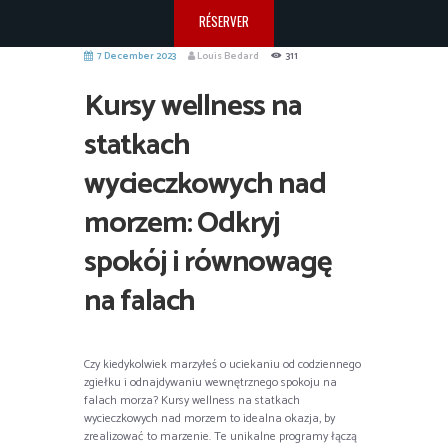
RÉSERVER
7 December 2023
Louis Bedard
311
Kursy wellness na
statkach
wycieczkowych nad
morzem: Odkryj
spokój i równowagę
na falach
Czy kiedykolwiek marzyłeś o uciekaniu od codziennego
zgiełku i odnajdywaniu wewnętrznego spokoju na
falach morza? Kursy wellness na statkach
wycieczkowych nad morzem to idealna okazja, by
zrealizować to marzenie. Te unikalne programy łączą