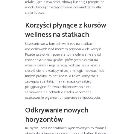
relaksujące aktywności, zdrową kuchnię i przepiękne
widoki, tworząc niezapomniane doświadczenie dla
ciała i duszy.
Korzyści płynące z kursów
wellness na statkach
Uczestnictwo w kursach wellness na statkach
wycieczkowych nad morzem przynosi wiele korzyści.
Przede wszystkim, pozwala to na oderwanie się od
codziennych obowiązków i poświęcenie czasu na
własny rozwój i regenerację. Podczas rejsu można
cieszyć się relaksującymi sesjami jogi, medytacji lub
innych praktyk mindfulness, a także korzystać z
zabiegów spa, takich jak masaże czy zabiegi
pielęgnacyjne. Zdrowa i zbilansowana dieta
serwowana na pokładzie statku wspomaga
oczyszczenie organizmu i poprawę samopoczucia.
Odkrywanie nowych
horyzontów
Kursy wellness na statkach wycieczkowych to również
okazja do odkrywania nowych miejsc i kultur. Podczas