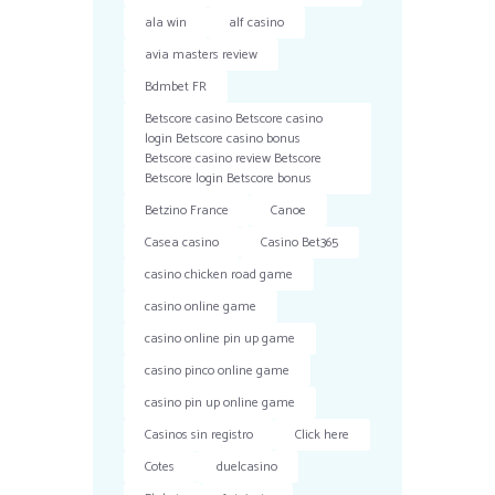
ala win
alf casino
avia masters review
Bdmbet FR
Betscore casino Betscore casino
login Betscore casino bonus
Betscore casino review Betscore
Betscore login Betscore bonus
Betzino France
Canoe
Casea casino
Casino Bet365
casino chicken road game
casino online game
casino online pin up game
casino pinco online game
casino pin up online game
Casinos sin registro
Click here
Cotes
duelcasino