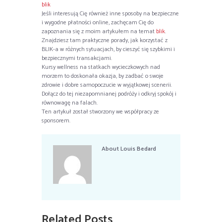
blik
Jeśli interesują Cię również inne sposoby na bezpieczne
i wygodne płatności online, zachęcam Cię do
zapoznania się z moim artykułem na temat
blik
.
Znajdziesz tam praktyczne porady, jak korzystać z
BLIK-a w różnych sytuacjach, by cieszyć się szybkimi i
bezpiecznymi transakcjami.
Kursy wellness na statkach wycieczkowych nad
morzem to doskonała okazja, by zadbać o swoje
zdrowie i dobre samopoczucie w wyjątkowej scenerii.
Dołącz do tej niezapomnianej podróży i odkryj spokój i
równowagę na falach.
Ten artykuł został stworzony we współpracy ze
sponsorem.
About
Louis Bedard
Related Posts