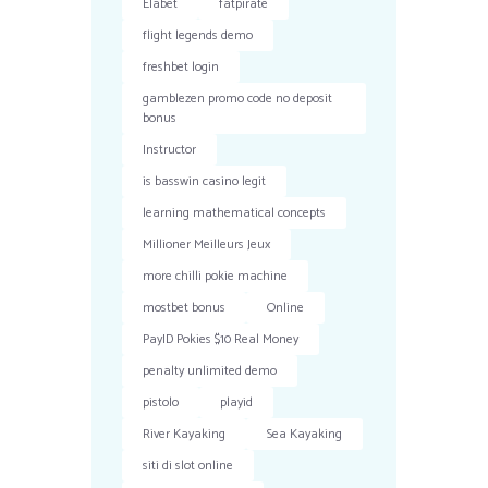
Elabet
fatpirate
flight legends demo
freshbet login
gamblezen promo code no deposit
bonus
Instructor
is basswin casino legit
learning mathematical concepts
Millioner Meilleurs Jeux
more chilli pokie machine
mostbet bonus
Online
PayID Pokies $10 Real Money
penalty unlimited demo
pistolo
playid
River Kayaking
Sea Kayaking
siti di slot online