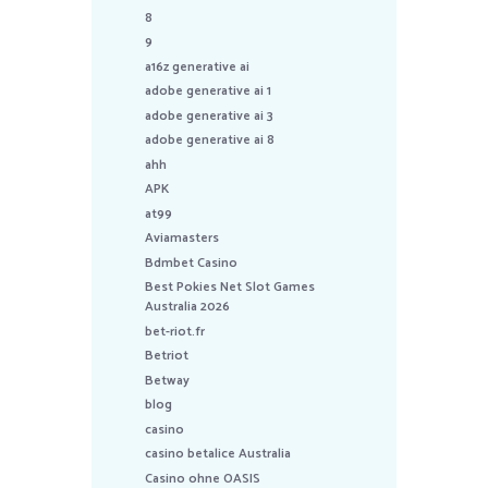
8
9
a16z generative ai
adobe generative ai 1
adobe generative ai 3
adobe generative ai 8
ahh
APK
at99
Aviamasters
Bdmbet Casino
Best Pokies Net Slot Games
Australia 2026
bet-riot.fr
Betriot
Betway
blog
casino
casino betalice Australia
Casino ohne OASIS