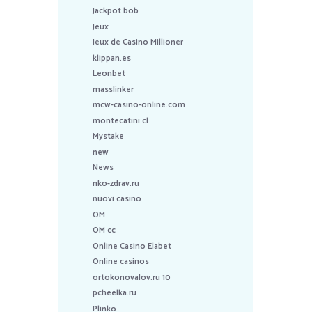
Jackpot bob
Jeux
Jeux de Casino Millioner
klippan.es
Leonbet
masslinker
mcw-casino-online.com
montecatini.cl
Mystake
new
News
nko-zdrav.ru
nuovi casino
OM
OM cc
Online Casino Elabet
Online casinos
ortokonovalov.ru 10
pcheelka.ru
Plinko