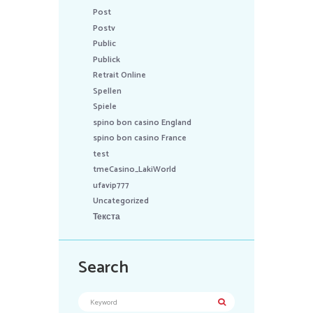
Post
Postv
Public
Publick
Retrait Online
Spellen
Spiele
spino bon casino England
spino bon casino France
test
tmeCasino_LakiWorld
ufavip777
Uncategorized
Текста
Search