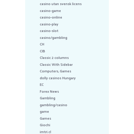
casino utan svensk licens
casino-game
casino-online
casino-play
casino-slot
casino/gambling
CH
CIB
Classic 2 columns
Classic With Sidebar
Computers, Games
dolly casinos Hungary
EC
Forex News
Gambling
gambling/casino
game
Games
Giochi
imtri.cl