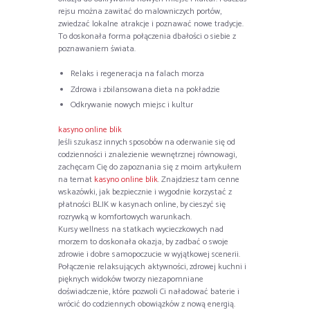
rejsu można zawitać do malowniczych portów,
zwiedzać lokalne atrakcje i poznawać nowe tradycje.
To doskonała forma połączenia dbałości o siebie z
poznawaniem świata.
Relaks i regeneracja na falach morza
Zdrowa i zbilansowana dieta na pokładzie
Odkrywanie nowych miejsc i kultur
kasyno online blik
Jeśli szukasz innych sposobów na oderwanie się od
codzienności i znalezienie wewnętrznej równowagi,
zachęcam Cię do zapoznania się z moim artykułem
na temat
kasyno online blik
. Znajdziesz tam cenne
wskazówki, jak bezpiecznie i wygodnie korzystać z
płatności BLIK w kasynach online, by cieszyć się
rozrywką w komfortowych warunkach.
Kursy wellness na statkach wycieczkowych nad
morzem to doskonała okazja, by zadbać o swoje
zdrowie i dobre samopoczucie w wyjątkowej scenerii.
Połączenie relaksujących aktywności, zdrowej kuchni i
pięknych widoków tworzy niezapomniane
doświadczenie, które pozwoli Ci naładować baterie i
wrócić do codziennych obowiązków z nową energią.