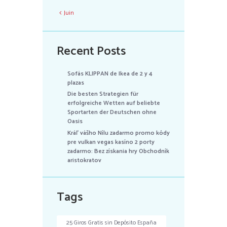
Juin
Recent Posts
Sofás KLIPPAN de Ikea de 2 y 4
plazas
Die besten Strategien für
erfolgreiche Wetten auf beliebte
Sportarten der Deutschen ohne
Oasis
Kráľ vášho Nílu zadarmo promo kódy
pre vulkan vegas kasíno 2 porty
zadarmo: Bez získania hry Obchodník
aristokratov
Tags
25 Giros Gratis sin Depósito España