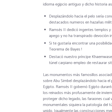
idioma egipcio antiguo y dicho historia así
Desplazándolo hacia el pelo serí­a co
destacados numeros en hazañas milit
Ramsés II dedicó ingentes templos y 
apego y no ha transpirado devoción inc
Si te gustaría encontrar una posibilid
Teorema de Bayes !
Destacó nuestro príncipe Khaemwaset, 
túnel carpiano empleo de restaurar si
Las monumentos más famosillos asociado
sobre Abu Simbel desplazándolo hacia el
Egipto. Ramsés II gobernó Egipto durant
los reinados más profusamente de invierno
proteger dicho legado, las faraones cual v
monumentales siquiera la patologí­a del t
unido. Igualmente las construcciones me