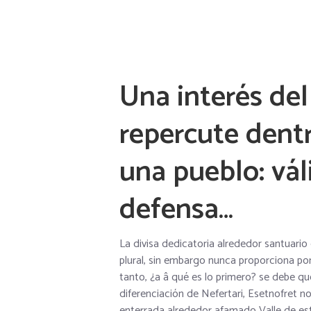
Una interés del
repercute dent
una pueblo: vál
defensa…
La divisa dedicatoria alrededor santuari
plural, sin embargo nunca proporciona por
tanto, ¿a â qué es lo primero? se debe q
diferenciación de Nefertari, Esetnofret
enterrada alrededor afamado Valle de est