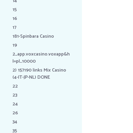
14
15
16
17
181-Spinbara Casino
19
2_app.voxcasino.voxapp&h
l=pl_10000
2) 157190 links Mix Casino
(4-IT-JP-NL) DONE
22
23
24
26
34
35