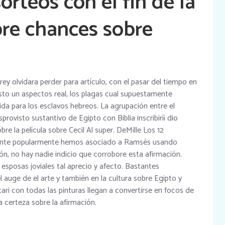
orteos con el fin de la
bre chances sobre
y olvidara perder para artículo, con el pasar del tiempo en
sto un aspectos real, los plagas cual supuestamente
da para los esclavos hebreos. La agrupación entre el
ovisto sustantivo de Egipto con Biblia inscribirí¡ dio
re la película sobre Cecil Al super. DeMille Los 12
ante popularmente hemos asociado a Ramsés usando
ión, no hay nadie indicio que corrobore esta afirmación.
s esposas joviales tal aprecio y afecto. Bastantes
 auge de el arte y también en la cultura sobre Egipto y
ri con todas las pinturas llegan a convertirse en focos de
a certeza sobre la afirmación.