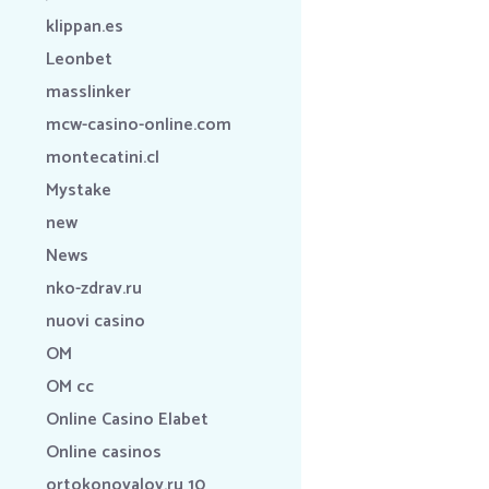
klippan.es
Leonbet
masslinker
mcw-casino-online.com
montecatini.cl
Mystake
new
News
nko-zdrav.ru
nuovi casino
OM
OM cc
Online Casino Elabet
Online casinos
ortokonovalov.ru 10