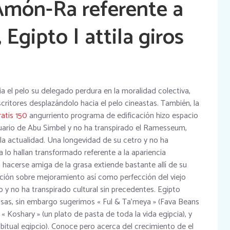
Amón-Ra referente a
Egipto | attila giros
ia el pelo su delegado perdura en la moralidad colectiva,
scritores desplazándolo hacia el pelo cineastas. También, la
ratis 150
angurriento programa de edificación hizo espacio
uario de Abu Simbel y no ha transpirado el Ramesseum,
 la actualidad. Una longevidad de su cetro y no ha
a lo hallan transformado referente a la apariencia
a hacerse amiga de la grasa extiende bastante allí de su
ción sobre mejoramiento así­ como perfección del viejo
o y no ha transpirado cultural sin precedentes. Egipto
osas, sin embargo sugerimos « Ful & Ta’meya » (Fava Beans
, « Koshary » (un plato de pasta de toda la vida egipcia), y
bitual egipcio). Conoce pero acerca del crecimiento de el