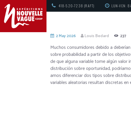
418-520-7238 (RAFT)
LUN-VEN: 8
2 May 2026
Louis Bedard
237
Muchos consumidores debido a deberían r
sobre probabilidad a partir de los objetiv
de que alguna variable tome algún valor in
distribución sobre oportunidad, podrí­amo
amos diferenciar dos tipos sobre distribu
variables aleatorias resultan discretas en