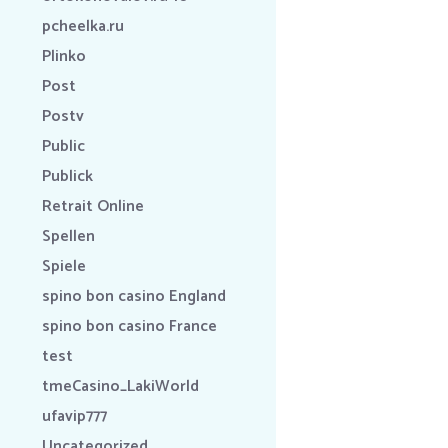
pcheelka.ru
Plinko
Post
Postv
Public
Publick
Retrait Online
Spellen
Spiele
spino bon casino England
spino bon casino France
test
tmeCasino_LakiWorld
ufavip777
Uncategorized