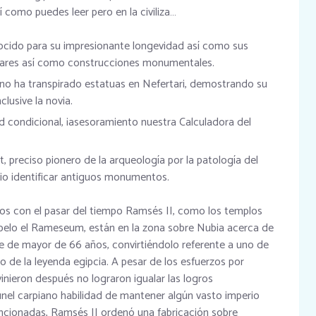
­ como puedes leer pero en la civiliza…
nocido para su impresionante longevidad así­ como sus
ares así­ como construcciones monumentales.
no ha transpirado estatuas en Nefertari, demostrando su
lusive la novia.
ad condicional, ¡asesoramiento nuestra Calculadora del
preciso pionero de la arqueología por la patologí­a del
tio identificar antiguos monumentos.
s con el pasar del tiempo Ramsés II, como los templos
 pelo el Rameseum, están en la zona sobre Nubia acerca de
e de mayor de 66 años, convirtiéndolo referente a uno de
 de la leyenda egipcia. A pesar de los esfuerzos por
inieron después no lograron igualar las logros
únel carpiano habilidad de mantener algún vasto imperio
ncionadas, Ramsés II ordenó una fabricación sobre