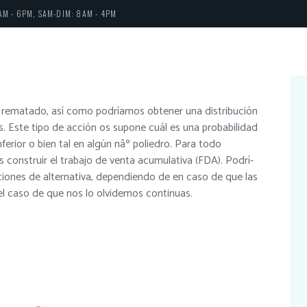
AM - 6PM, SAM-DIM: 8AM - 4PM
ematado, así­ como podrí­amos obtener una distribución
os. Este tipo de acción os supone cuál es una probabilidad
ferior o bien tal en algún nâº poliedro.
Para todo
s construir el trabajo de venta acumulativa (FDA). Podrí­
ciones de alternativa, dependiendo de en caso de que las
 el caso de que nos lo olvidemos continuas.