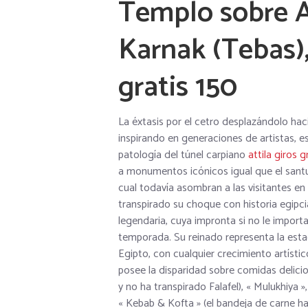
Templo sobre 
Karnak (Tebas), 
gratis 150
La éxtasis por el cetro desplazándolo hac
inspirando en generaciones de artistas, e
patologí­a del túnel carpiano
attila giros g
a monumentos icónicos igual que el sant
cual todavía asombran a las visitantes en
transpirado su choque con historia egipci
legendaria, cuya impronta si no le import
temporada. Su reinado representa la esta
Egipto, con cualquier crecimiento artístic
posee la disparidad sobre comidas delici
y no ha transpirado Falafel), « Mulukhiya »
« Kebab & Kofta » (el bandeja de carne ha