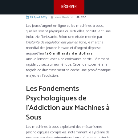
RÉSERVER
19 April 2025
Louis Bedard
266
Les jeux d’argent en ligne et les machines à sous,
qu’elles soient physiques ou virtuelles, constituent une
industrie florissante. Selon une étude menée par
l’
Autorité de régulation des jeux en ligne
, le marché
mondial des jeux de hasard et d’argent dépasse
aujourd’hui
150 milliards de dollars
annuellement, avec une croissance particulièrement
rapide du secteur numérique. Cependant, derrière la
façade de divertissement se cache une problématique
majeure : l’addiction.
Les Fondements
Psychologiques de
l’Addiction aux Machines à
Sous
Les machines à sous exploitent des mécanismes
psychologiques complexes, notamment le système de
récompense dopaminergique. Lorsqu’un joueur tire le