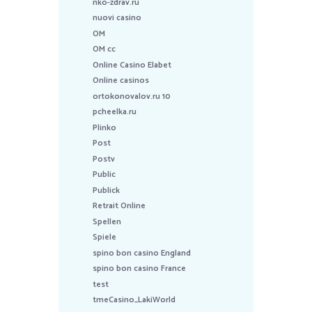
nko-zdrav.ru
nuovi casino
OM
OM cc
Online Casino Elabet
Online casinos
ortokonovalov.ru 10
pcheelka.ru
Plinko
Post
Postv
Public
Publick
Retrait Online
Spellen
Spiele
spino bon casino England
spino bon casino France
test
tmeCasino_LakiWorld