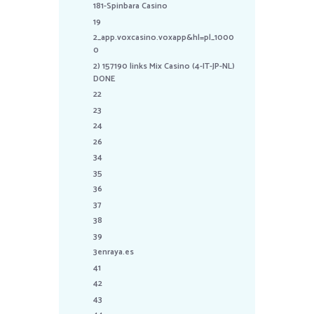
181-Spinbara Casino
19
2_app.voxcasino.voxapp&hl=pl_1000
0
2) 157190 links Mix Casino (4-IT-JP-NL)
DONE
22
23
24
26
34
35
36
37
38
39
3enraya.es
41
42
43