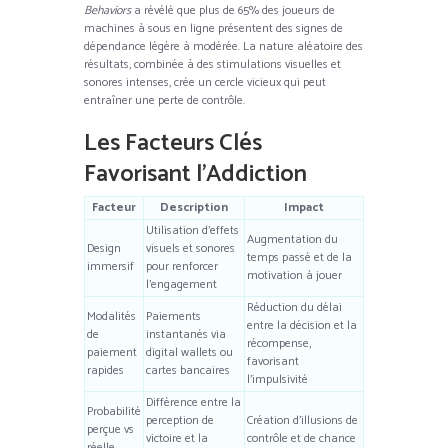
Behaviors
a révélé que plus de 65% des joueurs de
machines à sous en ligne présentent des signes de
dépendance légère à modérée. La nature aléatoire des
résultats, combinée à des stimulations visuelles et
sonores intenses, crée un cercle vicieux qui peut
entraîner une perte de contrôle.
Les Facteurs Clés
Favorisant l’Addiction
Facteur
Description
Impact
Utilisation d’effets
Augmentation du
Design
visuels et sonores
temps passé et de la
immersif
pour renforcer
motivation à jouer
l’engagement
Réduction du délai
Modalités
Paiements
entre la décision et la
de
instantanés via
récompense,
paiement
digital wallets ou
favorisant
rapides
cartes bancaires
l’impulsivité
Différence entre la
Probabilité
perception de
Création d’illusions de
perçue vs
victoire et la
contrôle et de chance
réelle