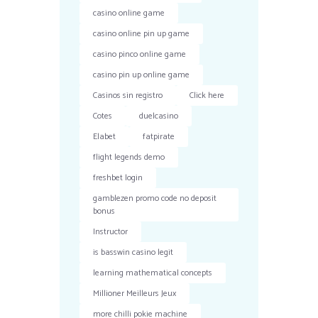
casino online game
casino online pin up game
casino pinco online game
casino pin up online game
Casinos sin registro
Click here
Cotes
duelcasino
Elabet
fatpirate
flight legends demo
freshbet login
gamblezen promo code no deposit
bonus
Instructor
is basswin casino legit
learning mathematical concepts
Millioner Meilleurs Jeux
more chilli pokie machine