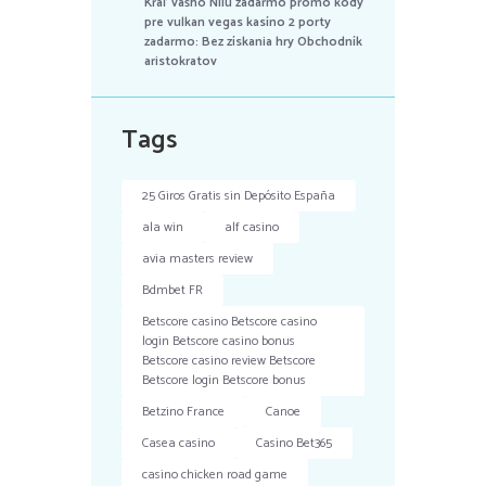
Kráľ vášho Nílu zadarmo promo kódy
pre vulkan vegas kasíno 2 porty
zadarmo: Bez získania hry Obchodník
aristokratov
Tags
25 Giros Gratis sin Depósito España
ala win
alf casino
avia masters review
Bdmbet FR
Betscore casino Betscore casino
login Betscore casino bonus
Betscore casino review Betscore
Betscore login Betscore bonus
Betzino France
Canoe
Casea casino
Casino Bet365
casino chicken road game