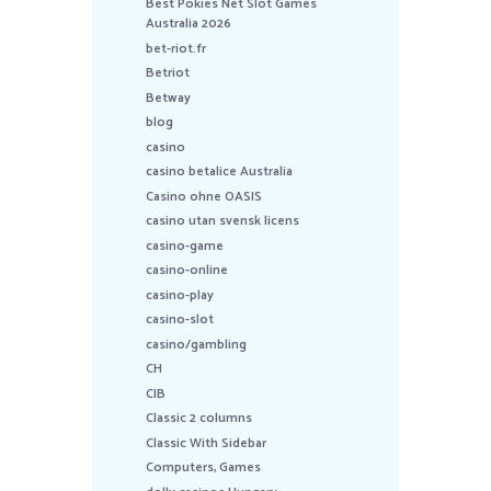
Best Pokies Net Slot Games
Australia 2026
bet-riot.fr
Betriot
Betway
blog
casino
casino betalice Australia
Casino ohne OASIS
casino utan svensk licens
casino-game
casino-online
casino-play
casino-slot
casino/gambling
CH
CIB
Classic 2 columns
Classic With Sidebar
Computers, Games