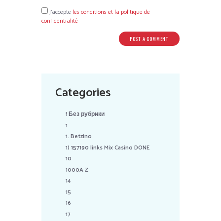
J’accepte
les conditions et la politique de
confidentialité
Categories
! Без рубрики
1
1. Betzino
1) 157190 links Mix Casino DONE
10
1000A Z
14
15
16
17