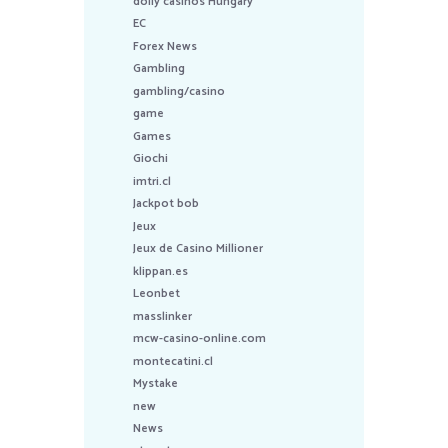
dolly casinos Hungary
EC
Forex News
Gambling
gambling/casino
game
Games
Giochi
imtri.cl
Jackpot bob
Jeux
Jeux de Casino Millioner
klippan.es
Leonbet
masslinker
mcw-casino-online.com
montecatini.cl
Mystake
new
News