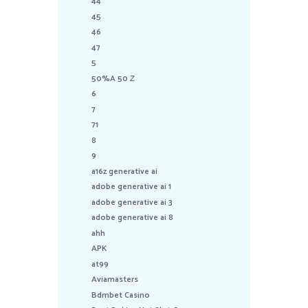
44
45
46
47
5
50%A 50 Z
6
7
71
8
9
a16z generative ai
adobe generative ai 1
adobe generative ai 3
adobe generative ai 8
ahh
APK
at99
Aviamasters
Bdmbet Casino