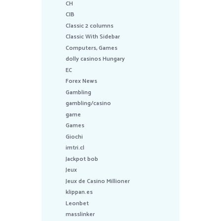
CH
CIB
Classic 2 columns
Classic With Sidebar
Computers, Games
dolly casinos Hungary
EC
Forex News
Gambling
gambling/casino
game
Games
Giochi
imtri.cl
Jackpot bob
Jeux
Jeux de Casino Millioner
klippan.es
Leonbet
masslinker