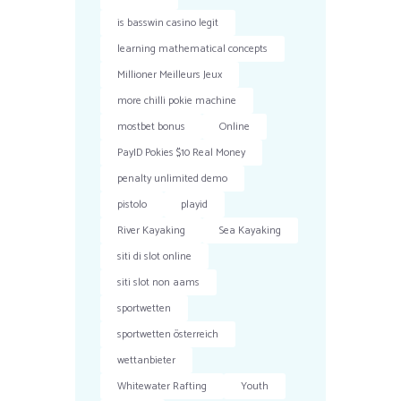
is basswin casino legit
learning mathematical concepts
Millioner Meilleurs Jeux
more chilli pokie machine
mostbet bonus
Online
PayID Pokies $10 Real Money
penalty unlimited demo
pistolo
playid
River Kayaking
Sea Kayaking
siti di slot online
siti slot non aams
sportwetten
sportwetten österreich
wettanbieter
Whitewater Rafting
Youth