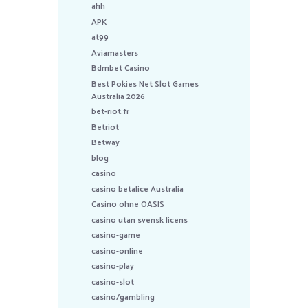
ahh
APK
at99
Aviamasters
Bdmbet Casino
Best Pokies Net Slot Games
Australia 2026
bet-riot.fr
Betriot
Betway
blog
casino
casino betalice Australia
Casino ohne OASIS
casino utan svensk licens
casino-game
casino-online
casino-play
casino-slot
casino/gambling