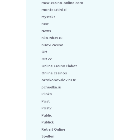
mcw-casino-online.com
montecatini.cl
Mystake
new
News
nko-zdrav.ru
nuovi casino
OM
OM cc
Online Casino Elabet
Online casinos
ortokonovalov.ru 10
pcheelka.ru
Plinko
Post
Postv
Public
Publick
Retrait Online
Spellen