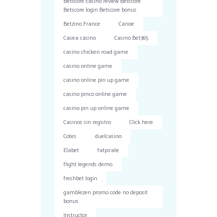
Betscore casino review Betscore
Betscore login Betscore bonus
Betzino France
Canoe
Casea casino
Casino Bet365
casino chicken road game
casino online game
casino online pin up game
casino pinco online game
casino pin up online game
Casinos sin registro
Click here
Cotes
duelcasino
Elabet
fatpirate
flight legends demo
freshbet login
gamblezen promo code no deposit
bonus
Instructor