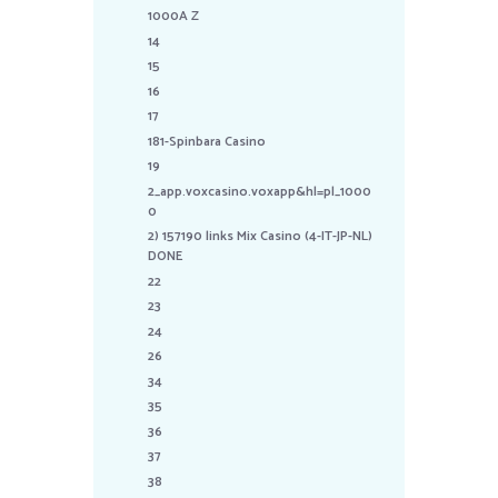
1000A Z
14
15
16
17
181-Spinbara Casino
19
2_app.voxcasino.voxapp&hl=pl_1000
0
2) 157190 links Mix Casino (4-IT-JP-NL)
DONE
22
23
24
26
34
35
36
37
38