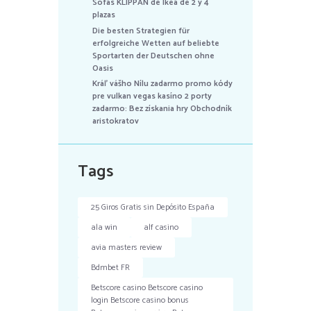
Sofás KLIPPAN de Ikea de 2 y 4
plazas
Die besten Strategien für
erfolgreiche Wetten auf beliebte
Sportarten der Deutschen ohne
Oasis
Kráľ vášho Nílu zadarmo promo kódy
pre vulkan vegas kasíno 2 porty
zadarmo: Bez získania hry Obchodník
aristokratov
Tags
25 Giros Gratis sin Depósito España
ala win
alf casino
avia masters review
Bdmbet FR
Betscore casino Betscore casino
login Betscore casino bonus