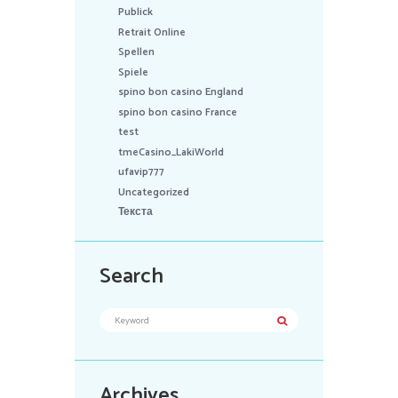
Publick
Retrait Online
Spellen
Spiele
spino bon casino England
spino bon casino France
test
tmeCasino_LakiWorld
ufavip777
Uncategorized
Текста
Search
Archives