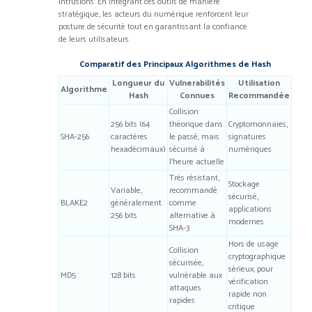
intrusions. En intégrant ces outils de manière
stratégique, les acteurs du numérique renforcent leur
posture de sécurité tout en garantissant la confiance
de leurs utilisateurs.
Comparatif des Principaux Algorithmes de Hash
Longueur du
Vulnerabilités
Utilisation
Algorithme
Hash
Connues
Recommandée
Collision
256 bits (64
théorique dans
Cryptomonnaies,
SHA-256
caractères
le passé, mais
signatures
hexadécimaux)
sécurisé à
numériques
l’heure actuelle
Très résistant,
Stockage
Variable,
recommandé
sécurisé,
BLAKE2
généralement
comme
applications
256 bits
alternative à
modernes
SHA-3
Hors de usage
Collision
cryptographique
sécurisée,
sérieux, pour
MD5
128 bits
vulnérable aux
vérification
attaques
rapide non
rapides
critique