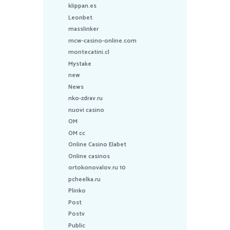
klippan.es
Leonbet
masslinker
mcw-casino-online.com
montecatini.cl
Mystake
new
News
nko-zdrav.ru
nuovi casino
OM
OM cc
Online Casino Elabet
Online casinos
ortokonovalov.ru 10
pcheelka.ru
Plinko
Post
Postv
Public