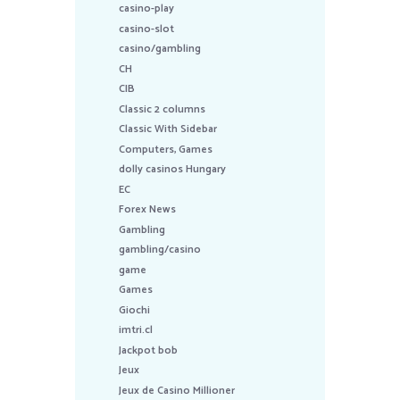
casino-play
casino-slot
casino/gambling
CH
CIB
Classic 2 columns
Classic With Sidebar
Computers, Games
dolly casinos Hungary
EC
Forex News
Gambling
gambling/casino
game
Games
Giochi
imtri.cl
Jackpot bob
Jeux
Jeux de Casino Millioner