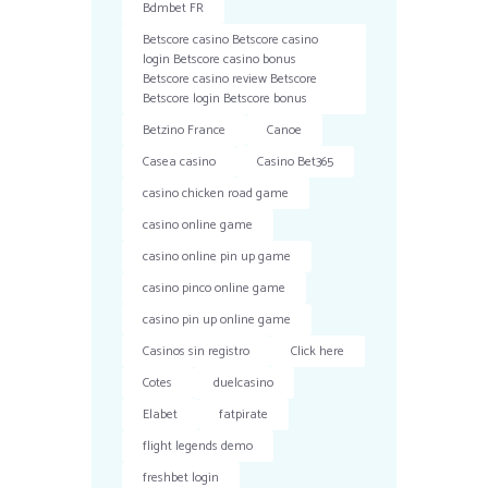
Bdmbet FR
Betscore casino Betscore casino
login Betscore casino bonus
Betscore casino review Betscore
Betscore login Betscore bonus
Betzino France
Canoe
Casea casino
Casino Bet365
casino chicken road game
casino online game
casino online pin up game
casino pinco online game
casino pin up online game
Casinos sin registro
Click here
Cotes
duelcasino
Elabet
fatpirate
flight legends demo
freshbet login