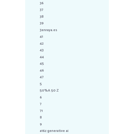
36
37
38
39
3enraya.es
41
42
43
44
45
46
47
5
50%A 50 Z
6
7
71
8
9
a16z generative ai