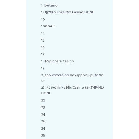
1. Betzino
1) 157190 links Mix Casino DONE
10
1000A Z
14
15
16
17
181-Spinbara Casino
19
2_app.voxcasino.voxapp&hl=pl_1000
0
2) 157190 links Mix Casino (4-IT-JP-NL)
DONE
22
23
24
26
34
35