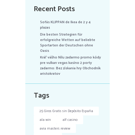
Recent Posts
Sofás KLIPPAN de Ikea de 2 y 4
plazas
Die besten Strategien für
erfolgreiche Wetten auf beliebte
Sportarten der Deutschen ohne
Oasis
Kráľ vášho Nílu zadarmo promo kódy
pre vulkan vegas kasíno 2 porty
zadarmo: Bez získania hry Obchodník
aristokratov
Tags
25 Giros Gratis sin Depósito España
ala win
alf casino
avia masters review