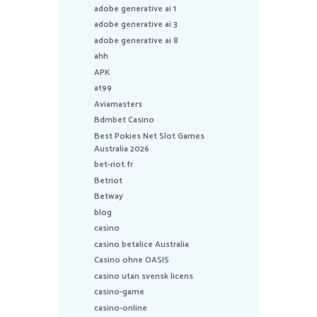
adobe generative ai 1
adobe generative ai 3
adobe generative ai 8
ahh
APK
at99
Aviamasters
Bdmbet Casino
Best Pokies Net Slot Games
Australia 2026
bet-riot.fr
Betriot
Betway
blog
casino
casino betalice Australia
Casino ohne OASIS
casino utan svensk licens
casino-game
casino-online