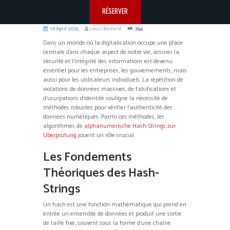
RÉSERVER
19 April 2025
Louis Bedard
254
Dans un monde où la digitalisation occupe une place
centrale dans chaque aspect de notre vie, assurer la
sécurité et l’intégrité des informations est devenu
essentiel pour les entreprises, les gouvernements, mais
aussi pour les utilisateurs individuels. La répétition de
violations de données massives, de falsifications et
d’usurpations d’identité souligne la nécessité de
méthodes robustes pour vérifier l’authenticité des
données numériques. Parmi ces méthodes, les
algorithmes de
alphanumerische Hash-Strings zur
Überprüfung
jouent un rôle crucial.
Les Fondements
Théoriques des Hash-
Strings
Un hash est une fonction mathématique qui prend en
entrée un ensemble de données et produit une sortie
de taille fixe, souvent sous la forme d’une chaîne