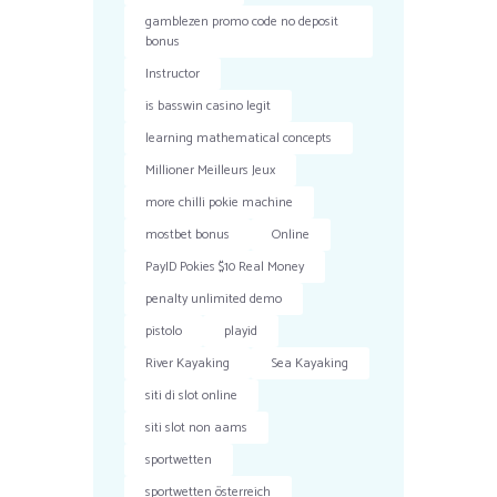
gamblezen promo code no deposit
bonus
Instructor
is basswin casino legit
learning mathematical concepts
Millioner Meilleurs Jeux
more chilli pokie machine
mostbet bonus
Online
PayID Pokies $10 Real Money
penalty unlimited demo
pistolo
playid
River Kayaking
Sea Kayaking
siti di slot online
siti slot non aams
sportwetten
sportwetten österreich