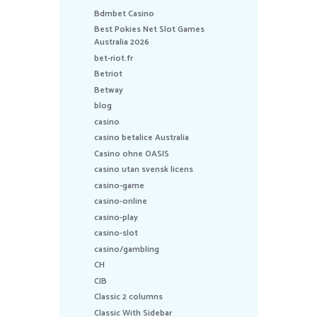
Bdmbet Casino
Best Pokies Net Slot Games
Australia 2026
bet-riot.fr
Betriot
Betway
blog
casino
casino betalice Australia
Casino ohne OASIS
casino utan svensk licens
casino-game
casino-online
casino-play
casino-slot
casino/gambling
CH
CIB
Classic 2 columns
Classic With Sidebar