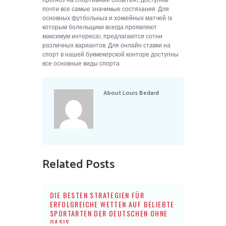
прогноз на спортивные события), доступны
почти все самые значимые состязания. Для
основных футбольных и хоккейных матчей (к
которым болельщики всегда проявляют
максимум интереса), предлагаются сотни
различных вариантов. Для онлайн ставки на
спорт в нашей букмекерской конторе доступны
все основные виды спорта.
About
Louis Bedard
Related Posts
DIE BESTEN STRATEGIEN FÜR
ERFOLGREICHE WETTEN AUF BELIEBTE
SPORTARTEN DER DEUTSCHEN OHNE
OASIS