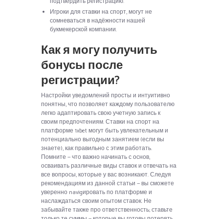
подтвердить регистрацию.
Игроки для ставки на спорт, могут не
сомневаться в надёжности нашей
букмекерской компании.
Как я могу получить
бонусы после
регистрации?
Настройки уведомлений просты и интуитивно
понятны, что позволяет каждому пользователю
легко адаптировать свою учетную запись к
своим предпочтениям. Ставки на спорт на
платформе 1xbet могут быть увлекательным и
потенциально выгодным занятием (если вы
знаете), как правильно с этим работать.
Помните — что важно начинать с основ,
осваивать различные виды ставок и отвечать на
все вопросы, которые у вас возникают. Следуя
рекомендациям из данной статьи — вы сможете
уверенно navigировать по платформе и
наслаждаться своим опытом ставок. Не
забывайте также про ответственность; ставьте
только те суммы — которые вы готовы потерять.