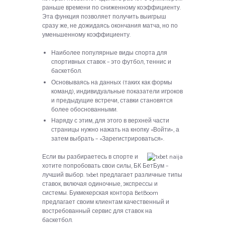
раньше времени по сниженному коэффициенту.
Эта функция позволяет получить выигрыш
сразу же, не дожидаясь окончания матча, но по
уменьшенному коэффициенту.
Наиболее популярные виды спорта для
спортивных ставок – это футбол, теннис и
баскетбол.
Основываясь на данных (таких как формы
команд), индивидуальные показатели игроков
и предыдущие встречи, ставки становятся
более обоснованными.
Наряду с этим, для этого в верхней части
страницы нужно нажать на кнопку «Войти», а
затем выбрать – «Зарегистрироваться».
Если вы разбираетесь в спорте и
хотите попробовать свои силы, БК БетБум –
лучший выбор. 1xbet предлагает различные типы
ставок, включая одиночные, экспрессы и
системы. Букмекерская контора BetBoom
предлагает своим клиентам качественный и
востребованный сервис для ставок на
баскетбол.