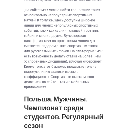
, на сайте 1xBet можно найти трансляции таких
относительно непопулярных спортивных
матчей. К тому же, здесь доступны широкие
линии для многих непопулярных спортивных
событий, таких как херлинг, спидвей, троттинг,
кейрин и многие другие. Букмекерская
платформа 1xBet на протяжении многих дет
считается лидером рынка спортивных ставок
для русскоязычных игроков. На платформе 1xBet
есть возможность делать ставки на более (чем
70 спортивных дисциплин), включая киберспорт.
Кроме того, этот букмекер предлагает очень
широкую линию ставок и высокие
коэффициенты. Спортивные ставки можно
делать как на сайте — так и в мобильных
приложениях.
Польша. Мужчины.
Чемпионат среди
студентов. Регулярный
сезон