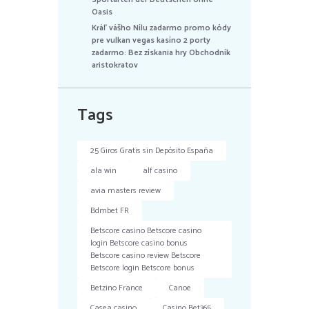
Oasis
Kráľ vášho Nílu zadarmo promo kódy
pre vulkan vegas kasíno 2 porty
zadarmo: Bez získania hry Obchodník
aristokratov
Tags
25 Giros Gratis sin Depósito España
ala win
alf casino
avia masters review
Bdmbet FR
Betscore casino Betscore casino
login Betscore casino bonus
Betscore casino review Betscore
Betscore login Betscore bonus
Betzino France
Canoe
Casea casino
Casino Bet365