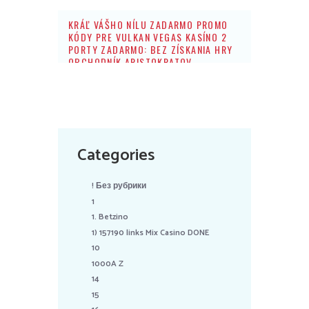
KRÁĽ VÁŠHO NÍLU ZADARMO PROMO
KÓDY PRE VULKAN VEGAS KASÍNO 2
PORTY ZADARMO: BEZ ZÍSKANIA HRY
OBCHODNÍK ARISTOKRATOV
Categories
! Без рубрики
1
1. Betzino
1) 157190 links Mix Casino DONE
10
1000A Z
14
15