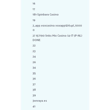
16
17
181-Spinbara Casino
19
2_app.voxcasino.voxapp&hl=pl_1000
0
2) 157190 links Mix Casino (4-IT-JP-NL)
DONE
22
23
24
26
34
35
36
37
38
39
3enraya.es
41