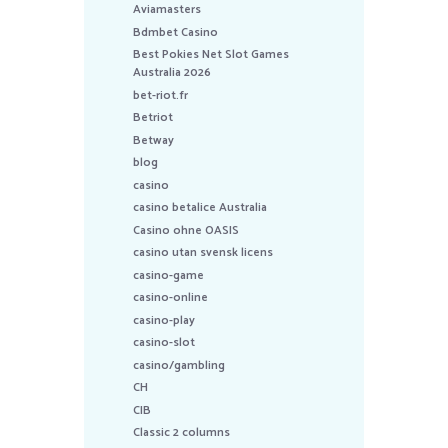
Aviamasters
Bdmbet Casino
Best Pokies Net Slot Games
Australia 2026
bet-riot.fr
Betriot
Betway
blog
casino
casino betalice Australia
Casino ohne OASIS
casino utan svensk licens
casino-game
casino-online
casino-play
casino-slot
casino/gambling
CH
CIB
Classic 2 columns