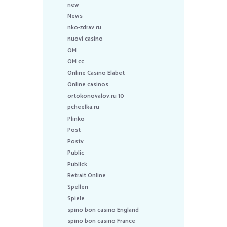
new
News
nko-zdrav.ru
nuovi casino
OM
OM cc
Online Casino Elabet
Online casinos
ortokonovalov.ru 10
pcheelka.ru
Plinko
Post
Postv
Public
Publick
Retrait Online
Spellen
Spiele
spino bon casino England
spino bon casino France