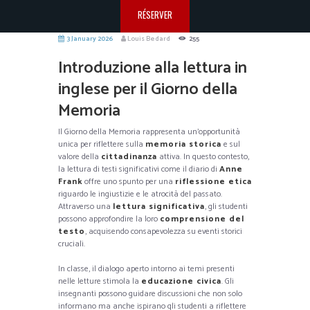
RÉSERVER
3 January 2026
Louis Bedard
255
Introduzione alla lettura in
inglese per il Giorno della
Memoria
Il Giorno della Memoria rappresenta un’opportunità
unica per riflettere sulla
memoria storica
e sul
valore della
cittadinanza
attiva. In questo contesto,
la lettura di testi significativi come il diario di
Anne
Frank
offre uno spunto per una
riflessione etica
riguardo le ingiustizie e le atrocità del passato.
Attraverso una
lettura significativa
, gli studenti
possono approfondire la loro
comprensione del
testo
, acquisendo consapevolezza su eventi storici
cruciali.
In classe, il dialogo aperto intorno ai temi presenti
nelle letture stimola la
educazione civica
. Gli
insegnanti possono guidare discussioni che non solo
informano ma anche ispirano gli studenti a riflettere