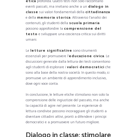
etica
profonda. Questi testi non solo raccontano
eventi passati, ma invitano anche a un
dialogo in
classe
sui valori fondamentali della
cittadinanza
e della
memoria storica
. Attraverso l’analisi dei
contenuti, gli studenti della
scuola primaria
possono approfondire la
comprensione del
testo
e sviluppare una coscienza critica sui diritti
umani.
Le
letture significative
sono strumenti
essenziali per promuovere l’
educazione civica
. Le
discussioni generate dalla lettura dei testi consentono
agli studenti di esplorare i
valori democratici
che
sono alla base della nostra società. In questo modo, si
promuove un ambiente di apprendimento inclusivo,
dove ogni voce conta.
In conclusione, le letture etiche stimolano non solo la
comprensione delle ingiustizie del passato, ma anche
la capacità di agire nel presente. Le esperienze di
lettura condivise possono incoraggiare gli studenti a
diventare cittadini attivi, pronti a difendere i principi
democratici e a promuovere un futuro migliore.
Dialogo in classe: stimolare