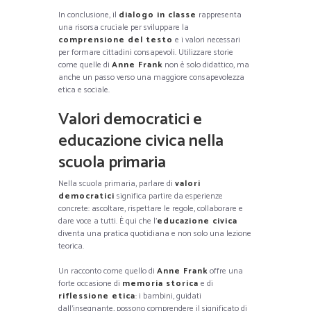
In conclusione, il
dialogo in classe
rappresenta
una risorsa cruciale per sviluppare la
comprensione del testo
e i valori necessari
per formare cittadini consapevoli. Utilizzare storie
come quelle di
Anne Frank
non è solo didattico, ma
anche un passo verso una maggiore consapevolezza
etica e sociale.
Valori democratici e
educazione civica nella
scuola primaria
Nella scuola primaria, parlare di
valori
democratici
significa partire da esperienze
concrete: ascoltare, rispettare le regole, collaborare e
dare voce a tutti. È qui che l’
educazione civica
diventa una pratica quotidiana e non solo una lezione
teorica.
Un racconto come quello di
Anne Frank
offre una
forte occasione di
memoria storica
e di
riflessione etica
: i bambini, guidati
dall’insegnante, possono comprendere il significato di