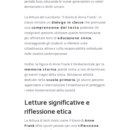
periodo buio, educando le nuove generazioni su valori
democratici e diritti umani.
La lettura del suo diario, “Il diario di Anna Frank”, in
classe stimola un
dialogo in classe
che promuove
una
comprensione del testo
profonda. Gli
insegnanti possono utilizzare queste testimonianze
per affrontare temi di
educazione civica
,
incoraggiando gli studenti a riflettere sulla
cittadinanza attiva e sulla responsabilità individuale
nelle società contemporanee.
Inoltre, la figura di Anne Frank è fondamentale per la
memoria storica
, poiché invita a non dimenticare
gli eventi tragici della storia. Attraverso attività
dedicate nella
scuola primaria
, gli alunni possono
apprendere e internalizzare l’importanza di proteggere
i valori fondamentali della società.
Letture significative e
riflessione etica
La lettura di testi storici come il diario di
Anne
Frank
offre spunti preziosi per una
riflessione