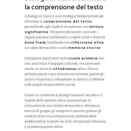
la comprensione del testo
Il dialogo in classe è una strategia fondamentale per
stimolare la
comprensione del testo
,
permettendo agli studenti di esplorare una
lettura
significativa
. Attraverso discussioni animate, i
ragazzi possono confrontarsi su opere come il diario di
Anne Frank
, facilitando una
riflessione etica
sui valori democratici e sulla
memoria storica
.
Incorporare questi testi nella
scuola primaria
non
solo arricchisce il bagaglio culturale, ma promuove
anche un senso di
cittadinanza
attiva. Il tema
dell’educazione civica diventa così centrale, poiché gli
alunni imparano a interpretare la storia e a riflettere
sulle proprie responsabilità sociali.
Creare un ambiente di dialogo favorisce l’ascolto e il
rispetto delle opinioni altrui, essenziali per la
costruzione di una società democratica. Attraverso
esercizi di gruppo, gli insegnanti possono guidare gli
studenti verso una comprensione profonda delle
problematiche trattate nei testi, stimolando l’interesse
e la partecipazione attiva.