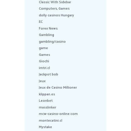
Classic With Sidebar
Computers, Games
dolly casinos Hungary
EC
Forex News
Gambling
gambling/casino
game
Games
Giochi
imtri.cl
Jackpot bob
Jeux
Jeux de Casino Millioner
klippan.es
Leonbet
masslinker
mcw-casino-online.com
montecatini.cl
Mystake