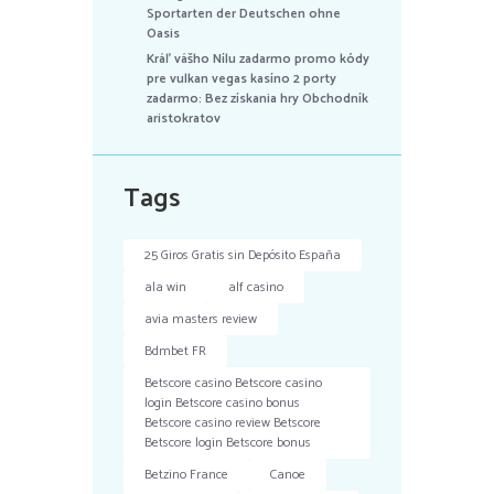
Sportarten der Deutschen ohne
Oasis
Kráľ vášho Nílu zadarmo promo kódy
pre vulkan vegas kasíno 2 porty
zadarmo: Bez získania hry Obchodník
aristokratov
Tags
25 Giros Gratis sin Depósito España
ala win
alf casino
avia masters review
Bdmbet FR
Betscore casino Betscore casino
login Betscore casino bonus
Betscore casino review Betscore
Betscore login Betscore bonus
Betzino France
Canoe