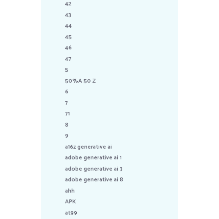
42
43
44
45
46
47
5
50%A 50 Z
6
7
71
8
9
a16z generative ai
adobe generative ai 1
adobe generative ai 3
adobe generative ai 8
ahh
APK
at99