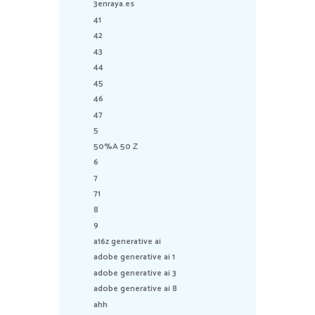
3enraya.es
41
42
43
44
45
46
47
5
50%A 50 Z
6
7
71
8
9
a16z generative ai
adobe generative ai 1
adobe generative ai 3
adobe generative ai 8
ahh