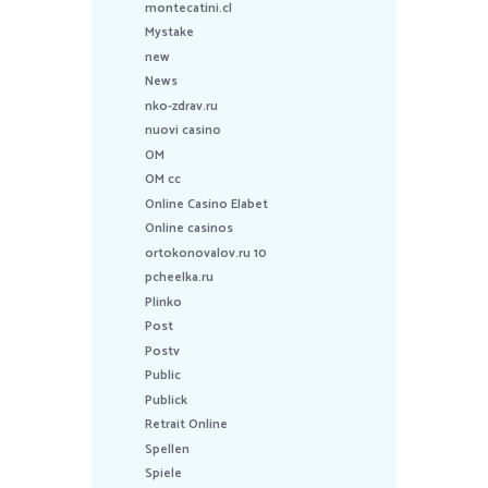
montecatini.cl
Mystake
new
News
nko-zdrav.ru
nuovi casino
OM
OM cc
Online Casino Elabet
Online casinos
ortokonovalov.ru 10
pcheelka.ru
Plinko
Post
Postv
Public
Publick
Retrait Online
Spellen
Spiele