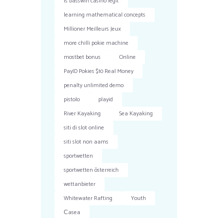
is basswin casino legit
learning mathematical concepts
Millioner Meilleurs Jeux
more chilli pokie machine
mostbet bonus
Online
PayID Pokies $10 Real Money
penalty unlimited demo
pistolo
playid
River Kayaking
Sea Kayaking
siti di slot online
siti slot non aams
sportwetten
sportwetten österreich
wettanbieter
Whitewater Rafting
Youth
Сasea