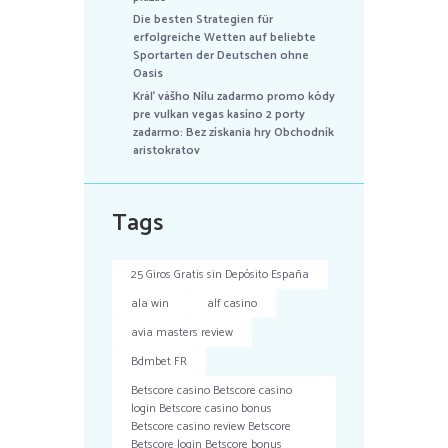
Die besten Strategien für
erfolgreiche Wetten auf beliebte
Sportarten der Deutschen ohne
Oasis
Kráľ vášho Nílu zadarmo promo kódy
pre vulkan vegas kasíno 2 porty
zadarmo: Bez získania hry Obchodník
aristokratov
Tags
25 Giros Gratis sin Depósito España
ala win
alf casino
avia masters review
Bdmbet FR
Betscore casino Betscore casino
login Betscore casino bonus
Betscore casino review Betscore
Betscore login Betscore bonus