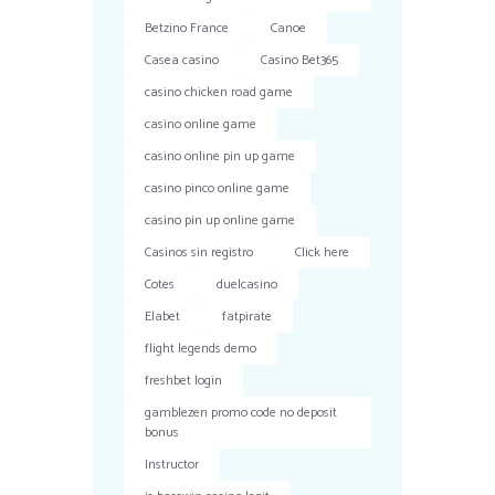
Betzino France
Canoe
Casea casino
Casino Bet365
casino chicken road game
casino online game
casino online pin up game
casino pinco online game
casino pin up online game
Casinos sin registro
Click here
Cotes
duelcasino
Elabet
fatpirate
flight legends demo
freshbet login
gamblezen promo code no deposit
bonus
Instructor