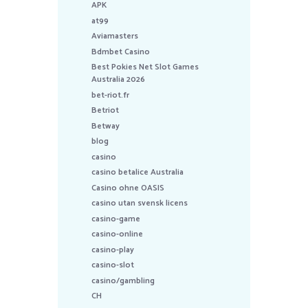
APK
at99
Aviamasters
Bdmbet Casino
Best Pokies Net Slot Games
Australia 2026
bet-riot.fr
Betriot
Betway
blog
casino
casino betalice Australia
Casino ohne OASIS
casino utan svensk licens
casino-game
casino-online
casino-play
casino-slot
casino/gambling
CH