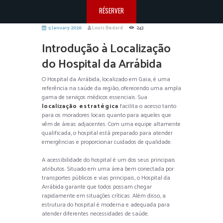
RÉSERVER
5 January 2026
Louis Bedard
243
Introdução à Localização
do Hospital da Arrábida
O Hospital da Arrábida, localizado em Gaia, é uma
referência na saúde da região, oferecendo uma ampla
gama de serviços médicos essenciais. Sua
localização estratégica
facilita o acesso tanto
para os moradores locais quanto para aqueles que
vêm de áreas adjacentes. Com uma equipe altamente
qualificada, o hospital está preparado para atender
emergências e proporcionar cuidados de qualidade.
A acessibilidade do hospital é um dos seus principais
atributos. Situado em uma área bem conectada por
transportes públicos e vias principais, o Hospital da
Arrábida garante que todos possam chegar
rapidamente em situações críticas. Além disso, a
estrutura do hospital é moderna e adequada para
atender diferentes necessidades de saúde.