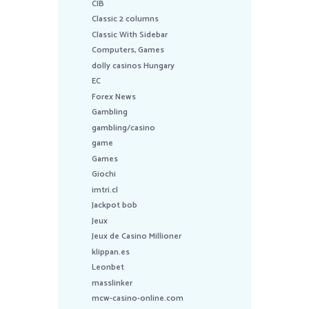
CIB
Classic 2 columns
Classic With Sidebar
Computers, Games
dolly casinos Hungary
EC
Forex News
Gambling
gambling/casino
game
Games
Giochi
imtri.cl
Jackpot bob
Jeux
Jeux de Casino Millioner
klippan.es
Leonbet
masslinker
mcw-casino-online.com