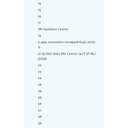
14
15
16
17
181-Spinbara Casino
19
2_app.voxcasino.voxapp&hl=pl_1000
0
2) 157190 links Mix Casino (4-IT-JP-NL)
DONE
22
23
24
26
34
35
36
37
38
39