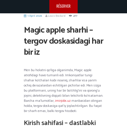
RÉSERVER
1 April 2026
Louis Bedard
277
Magic apple sharhi –
tergov doskasidagi har
bir iz
Men bu holatni qo’liga olganimda, Magic apple
atrofidagi havo tumanli edi. Imkoniyatlar tungi
shahar ko’chalari kabi noaniq, sharhlar esa yarim
ochiq derazalardan eshitilgan pichirlar edi. Men sizga
bu platformani, uning har bir bo’shlig’ini va qorong’u
joyini, detektivning diqqati bilan tekshirib ko’rsataman.
Barcha ma’lumotlar,
imirjobs.uz
manbasidan olingan
holda, tergov doskasiga qat’iy joylashtirilgan. Bu faqat
bir sharh emas, balki tergov hisoboti.
Kirish sahifasi – dastlabki