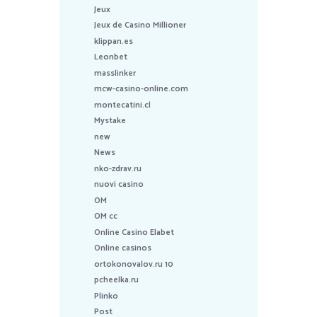
Jeux
Jeux de Casino Millioner
klippan.es
Leonbet
masslinker
mcw-casino-online.com
montecatini.cl
Mystake
new
News
nko-zdrav.ru
nuovi casino
OM
OM cc
Online Casino Elabet
Online casinos
ortokonovalov.ru 10
pcheelka.ru
Plinko
Post