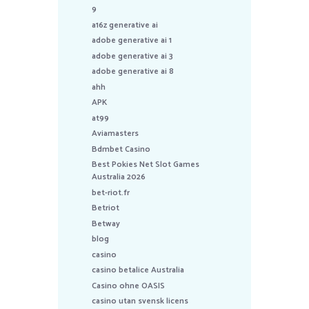
9
a16z generative ai
adobe generative ai 1
adobe generative ai 3
adobe generative ai 8
ahh
APK
at99
Aviamasters
Bdmbet Casino
Best Pokies Net Slot Games
Australia 2026
bet-riot.fr
Betriot
Betway
blog
casino
casino betalice Australia
Casino ohne OASIS
casino utan svensk licens