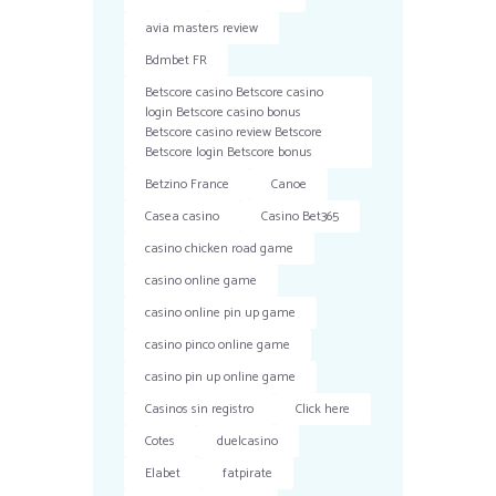
avia masters review
Bdmbet FR
Betscore casino Betscore casino
login Betscore casino bonus
Betscore casino review Betscore
Betscore login Betscore bonus
Betzino France
Canoe
Casea casino
Casino Bet365
casino chicken road game
casino online game
casino online pin up game
casino pinco online game
casino pin up online game
Casinos sin registro
Click here
Cotes
duelcasino
Elabet
fatpirate