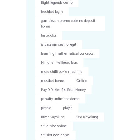
flight legends demo
freshbet login
gamblezen promo code no deposit
bonus
Instructor
is basswin casino legit
learning mathematical concepts
Millioner Meilleurs Jeux
more chilli pokie machine
mostbet bonus
Online
PayID Pokies $10 Real Money
penalty unlimited demo
pistolo
playid
River Kayaking
Sea Kayaking
siti di slot online
siti slot non aams