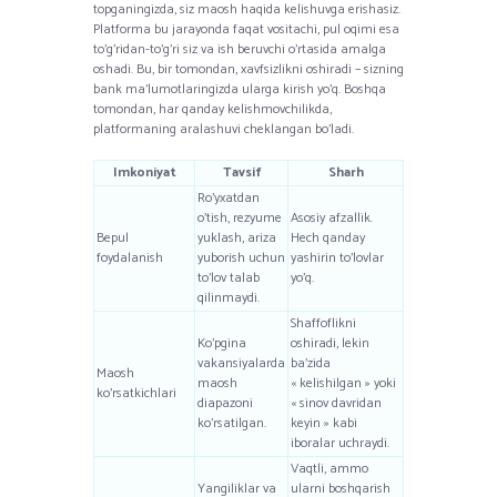
topganingizda, siz maosh haqida kelishuvga erishasiz.
Platforma bu jarayonda faqat vositachi, pul oqimi esa
to’g’ridan-to’g’ri siz va ish beruvchi o’rtasida amalga
oshadi. Bu, bir tomondan, xavfsizlikni oshiradi – sizning
bank ma’lumotlaringizda ularga kirish yo’q. Boshqa
tomondan, har qanday kelishmovchilikda,
platformaning aralashuvi cheklangan bo’ladi.
Imkoniyat
Tavsif
Sharh
Ro’yxatdan
o’tish, rezyume
Asosiy afzallik.
Bepul
yuklash, ariza
Hech qanday
foydalanish
yuborish uchun
yashirin to’lovlar
to’lov talab
yo’q.
qilinmaydi.
Shaffoflikni
Ko’pgina
oshiradi, lekin
vakansiyalarda
ba’zida
Maosh
maosh
« kelishilgan » yoki
ko’rsatkichlari
diapazoni
« sinov davridan
ko’rsatilgan.
keyin » kabi
iboralar uchraydi.
Vaqtli, ammo
Yangiliklar va
ularni boshqarish