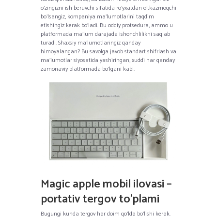
o’zingizni ish beruvchi sifatida ro’yxatdan o’tkazmoqchi
bo’lsangiz, kompaniya ma’lumotlarini taqdim
etishingiz kerak bo’ladi. Bu oddiy protsedura, ammo u
platformada ma’lum darajada ishonchlilikni saqlab
turadi. Shaxsiy ma’lumotlaringiz qanday
himoyalangan? Bu savolga javob standart shifrlash va
ma’lumotlar siyosatida yashiringan, xuddi har qanday
zamonaviy platformada bo’lgani kabi.
Magic apple mobil ilovasi –
portativ tergov to’plami
Bugungi kunda tergov har doim qo’lda bo’lishi kerak.