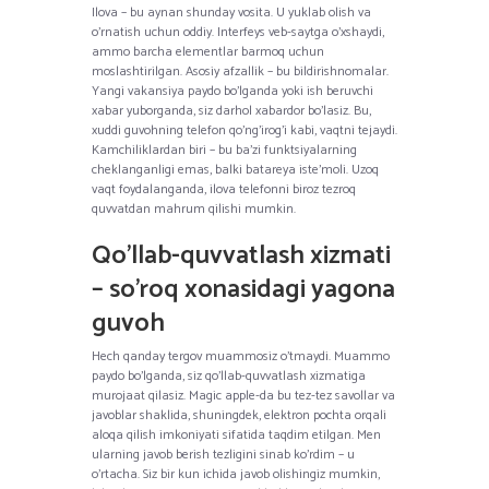
Ilova – bu aynan shunday vosita. U yuklab olish va
o’rnatish uchun oddiy. Interfeys veb-saytga o’xshaydi,
ammo barcha elementlar barmoq uchun
moslashtirilgan. Asosiy afzallik – bu bildirishnomalar.
Yangi vakansiya paydo bo’lganda yoki ish beruvchi
xabar yuborganda, siz darhol xabardor bo’lasiz. Bu,
xuddi guvohning telefon qo’ng’irog’i kabi, vaqtni tejaydi.
Kamchiliklardan biri – bu ba’zi funktsiyalarning
cheklanganligi emas, balki batareya iste’moli. Uzoq
vaqt foydalanganda, ilova telefonni biroz tezroq
quvvatdan mahrum qilishi mumkin.
Qo’llab-quvvatlash xizmati
– so’roq xonasidagi yagona
guvoh
Hech qanday tergov muammosiz o’tmaydi. Muammo
paydo bo’lganda, siz qo’llab-quvvatlash xizmatiga
murojaat qilasiz. Magic apple-da bu tez-tez savollar va
javoblar shaklida, shuningdek, elektron pochta orqali
aloqa qilish imkoniyati sifatida taqdim etilgan. Men
ularning javob berish tezligini sinab ko’rdim – u
o’rtacha. Siz bir kun ichida javob olishingiz mumkin,