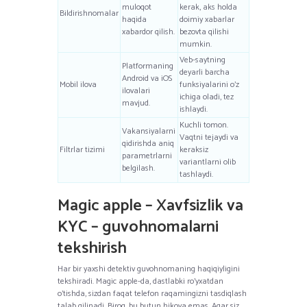
muloqot
kerak, aks holda
Bildirishnomalar
haqida
doimiy xabarlar
xabardor qilish.
bezovta qilishi
mumkin.
Veb-saytning
Platformaning
deyarli barcha
Android va iOS
Mobil ilova
funksiyalarini o’z
ilovalari
ichiga oladi, tez
mavjud.
ishlaydi.
Kuchli tomon.
Vakansiyalarni
Vaqtni tejaydi va
qidirishda aniq
Filtrlar tizimi
keraksiz
parametrlarni
variantlarni olib
belgilash.
tashlaydi.
Magic apple – Xavfsizlik va
KYC – guvohnomalarni
tekshirish
Har bir yaxshi detektiv guvohnomaning haqiqiyligini
tekshiradi. Magic apple-da, dastlabki ro’yxatdan
o’tishda, sizdan faqat telefon raqamingizni tasdiqlash
talab qilinadi. Biroq, bu butun hikoya emas. Agar siz