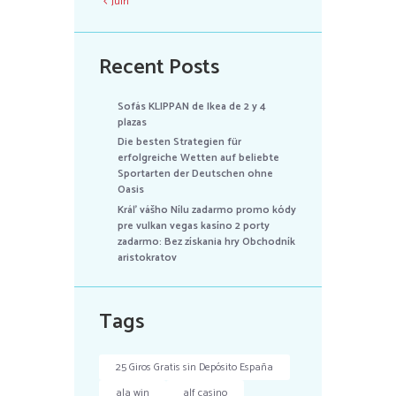
Juin
Recent Posts
Sofás KLIPPAN de Ikea de 2 y 4
plazas
Die besten Strategien für
erfolgreiche Wetten auf beliebte
Sportarten der Deutschen ohne
Oasis
Kráľ vášho Nílu zadarmo promo kódy
pre vulkan vegas kasíno 2 porty
zadarmo: Bez získania hry Obchodník
aristokratov
Tags
25 Giros Gratis sin Depósito España
ala win
alf casino