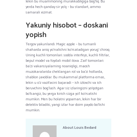
lekin bu muammoning murakkabligiga bog’liq. Bu
yerda hech qanday sir yo’q – bu standart, ammo
samarali xizmat.
Yakuniy hisobot – doskani
yopish
Tergov yakunlandi. Magic apple – bu tumanli
shaharda aniq yo’nalishni ko’rsatadigan yorug’ chiroq.
Uning kuchli tomonlari: sodda interfeys, kuchli filtrlar,
bepul model va foydali mobil ilova. Zaif tomonlari:
ba’zi vakansiyalarning noaniqligi, maosh
muzokaralarida cheklangan rol va ba’zi hollarda,
shablon javoblar. Bu mukammal platforma emas,
lekin u o’z vazifasini bajaradi – ish izlovchi va ish
beruvchini bog’lash. Agar siz izlaringizni yo’qotgan
bo’lsangiz, bu yerga kirish sizga yo’l ko’rsatishi
mumkin. Men bu holatni yopaman, lekin har bir
detektiv biladiki, yangi izlar har doim paydo bo’lishi
mumkin.
About
Louis Bedard