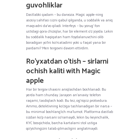
guvohliklar
Dastlabki qadam – bu darvoza. Magic apple-ning
asosiy sahifasi sizni qabul qilganda, u soddalik va aniq
maqsadni da’vo qiladi. Interfeys – bu yorug’ fon
ustidagi qora chiziqlar, har bir element o’z joyida. Lekin
bu soddalik haqiqatan ham foydalanuvchini olib
boradigan yo’lni ko’rsatadimi yoki u faqat yana bir
pardami? Men tergovni davom ettirdim.
Ro’yxatdan o’tish – sirlarni
ochish kaliti with Magic
apple
Har bir tergov shaxsni aniqlashdan boshlanadi. Bu
yerda ham shunday. Jarayon an’anaviy: telefon
raqami, tasdiqlash kodi. Bu tez, og’riqsiz protsedura.
Ammo, detektivning ko’ziga tashlanadigan bir narsa –
bu minimal boshlang’ich ma’lumot. Platforma dastlab
sizdan ko’p narsani so’ramaydi, lekin bu keyinchalik,
KYC bosqichida, barcha kartalarni stol ustiga
qo’yishingizni talab qilmasligini anglatmaydi.