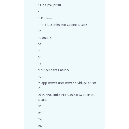
! Без рубрики
1
1. Betzino
1) 157190 links Mix Casino DONE
10
1000A Z
14
15
16
17
181-Spinbara Casino
19
2_app.voxcasino.voxapp&hl=pl_1000
0
2) 157190 links Mix Casino (4-IT-JP-NL)
DONE
22
23
24
26