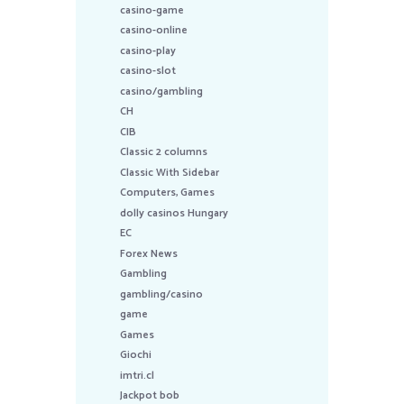
casino-game
casino-online
casino-play
casino-slot
casino/gambling
CH
CIB
Classic 2 columns
Classic With Sidebar
Computers, Games
dolly casinos Hungary
EC
Forex News
Gambling
gambling/casino
game
Games
Giochi
imtri.cl
Jackpot bob