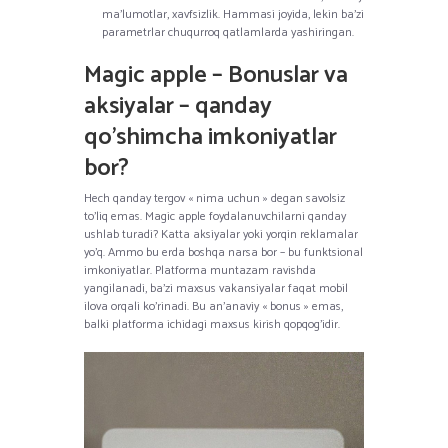
ma’lumotlar, xavfsizlik. Hammasi joyida, lekin ba’zi
parametrlar chuqurroq qatlamlarda yashiringan.
Magic apple – Bonuslar va
aksiyalar – qanday
qo’shimcha imkoniyatlar
bor?
Hech qanday tergov « nima uchun » degan savolsiz
to’liq emas. Magic apple foydalanuvchilarni qanday
ushlab turadi? Katta aksiyalar yoki yorqin reklamalar
yo’q. Ammo bu erda boshqa narsa bor – bu funktsional
imkoniyatlar. Platforma muntazam ravishda
yangilanadi, ba’zi maxsus vakansiyalar faqat mobil
ilova orqali ko’rinadi. Bu an’anaviy « bonus » emas,
balki platforma ichidagi maxsus kirish qopqog’idir.