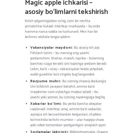
Magic apple ichkarisi –
asosiy bo’limlarni tekshirish
Kirish qilganingizdan so’ng, sizni bir nechta
yo’nalishlar kutadi. Interfeys markazida – bu erda
hamma narsa sodda va tushunarli. Men har bir
bo’limni alohida tergov qildim:
Vakansiyalar maydoni:
Bu asosiy ish joyi.
Filtrlash tizimi – bu mening eng yaxshi
yordamchim. Shahar, maosh, tajriba – bularning
barchasi sizga kerakli izni topishga yordam beradi.
Lekin, ba’zi « issiq » vakansiyalar tezda yo’qoladi,
xuddi guvohlar ko’z o’ngida bug’langandek.
Rezyume muhri:
Bu sizning shaxsiy doskangiz.
Uni to’ldirish jarayoni batafsil, ammo ba’zi
maydonlar sizni o’ylashga majbur qiladi – bu
yaxshi yoki yomon, bu sizning niyatingizga bog’liq.
Xabarlar bo’limi:
Bu yerda barcha aloqalar
saqlanadi. Interfeys aniq, ammo ba’zi xabarlar,
ayniqsa ish beruvchilardan kelganlari, shablon
ko’rinishida bo’lishi mumkin – ular haqiqiy shaxs
yoki robot tomonidan yozilganligini aniqlash qiyin.
Sozlamalar labirinti:
Bildirishnomalar, shaxsiy