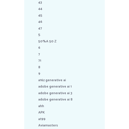
43
44
45
46
47
5
50%A 50 Z
6
7
71
8
9
a16z generative ai
adobe generative ai 1
adobe generative ai 3
adobe generative ai 8
ahh
APK
at99
Aviamasters