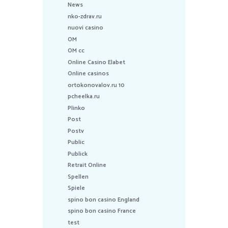
News
nko-zdrav.ru
nuovi casino
OM
OM cc
Online Casino Elabet
Online casinos
ortokonovalov.ru 10
pcheelka.ru
Plinko
Post
Postv
Public
Publick
Retrait Online
Spellen
Spiele
spino bon casino England
spino bon casino France
test