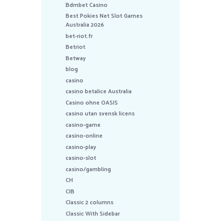
Bdmbet Casino
Best Pokies Net Slot Games
Australia 2026
bet-riot.fr
Betriot
Betway
blog
casino
casino betalice Australia
Casino ohne OASIS
casino utan svensk licens
casino-game
casino-online
casino-play
casino-slot
casino/gambling
CH
CIB
Classic 2 columns
Classic With Sidebar