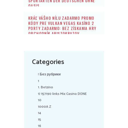
SPORTARTEN DER DEUTSCHEN OHNE
OASIS
KRÁĽ VÁŠHO NÍLU ZADARMO PROMO
KÓDY PRE VULKAN VEGAS KASÍNO 2
PORTY ZADARMO: BEZ ZÍSKANIA HRY
OBCHODNÍK ARISTOKRATOV
Categories
! Без рубрики
1
1. Betzino
1) 157190 links Mix Casino DONE
10
1000A Z
14
15
16