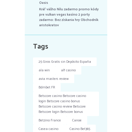
Oasis
Kráľ vášho Nílu zadarmo promo kódy
pre vulkan vegas kasíno 2 porty
zadarmo: Bez získania hry Obchodník
aristokratov
Tags
25 Giros Gratis sin Depósito España
ala win
alf casino
avia masters review
Bdmbet FR
Betscore casino Betscore casino
login Betscore casino bonus
Betscore casino review Betscore
Betscore login Betscore bonus
Betzino France
Canoe
Casea casino
Casino Bet365