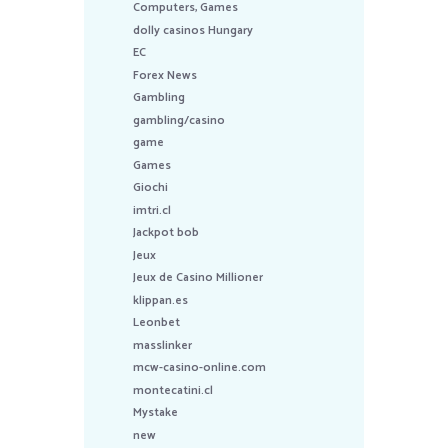
Computers, Games
dolly casinos Hungary
EC
Forex News
Gambling
gambling/casino
game
Games
Giochi
imtri.cl
Jackpot bob
Jeux
Jeux de Casino Millioner
klippan.es
Leonbet
masslinker
mcw-casino-online.com
montecatini.cl
Mystake
new