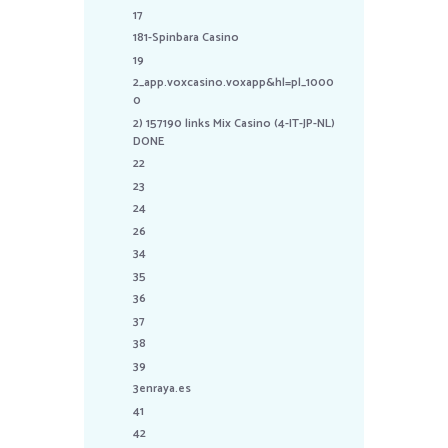
17
181-Spinbara Casino
19
2_app.voxcasino.voxapp&hl=pl_1000
0
2) 157190 links Mix Casino (4-IT-JP-NL)
DONE
22
23
24
26
34
35
36
37
38
39
3enraya.es
41
42