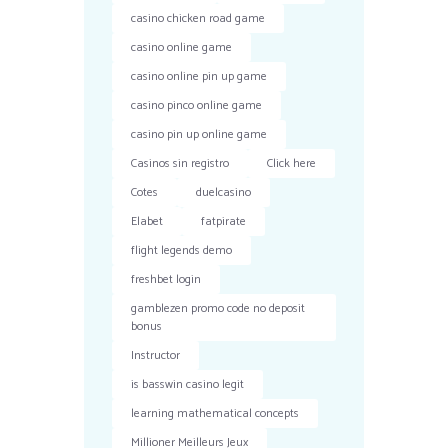
casino chicken road game
casino online game
casino online pin up game
casino pinco online game
casino pin up online game
Casinos sin registro
Click here
Cotes
duelcasino
Elabet
fatpirate
flight legends demo
freshbet login
gamblezen promo code no deposit
bonus
Instructor
is basswin casino legit
learning mathematical concepts
Millioner Meilleurs Jeux