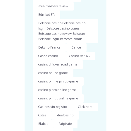
avia masters review
Bdmbet FR
Betscore casino Betscore casino
login Betscore casino bonus
Betscore casino review Betscore
Betscore login Betscore bonus
Betzino France
Canoe
Casea casino
Casino Bet365
casino chicken road game
casino online game
casino online pin up game
casino pinco online game
casino pin up online game
Casinos sin registro
Click here
Cotes
duelcasino
Elabet
fatpirate