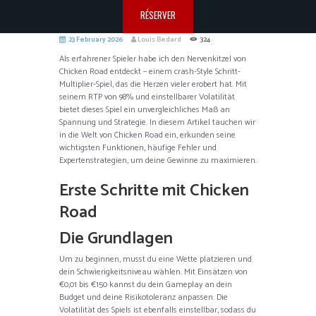
RÉSERVER
23 February 2026
Louis Bedard
324
Als erfahrener Spieler habe ich den Nervenkitzel von
Chicken Road entdeckt – einem crash-Style Schritt-
Multiplier-Spiel, das die Herzen vieler erobert hat. Mit
seinem RTP von 98% und einstellbarer Volatilität
bietet dieses Spiel ein unvergleichliches Maß an
Spannung und Strategie. In diesem Artikel tauchen wir
in die Welt von Chicken Road ein, erkunden seine
wichtigsten Funktionen, häufige Fehler und
Expertenstrategien, um deine Gewinne zu maximieren.
Erste Schritte mit Chicken
Road
Die Grundlagen
Um zu beginnen, musst du eine Wette platzieren und
dein Schwierigkeitsniveau wählen. Mit Einsätzen von
€0,01 bis €150 kannst du dein Gameplay an dein
Budget und deine Risikotoleranz anpassen. Die
Volatilität des Spiels ist ebenfalls einstellbar, sodass du