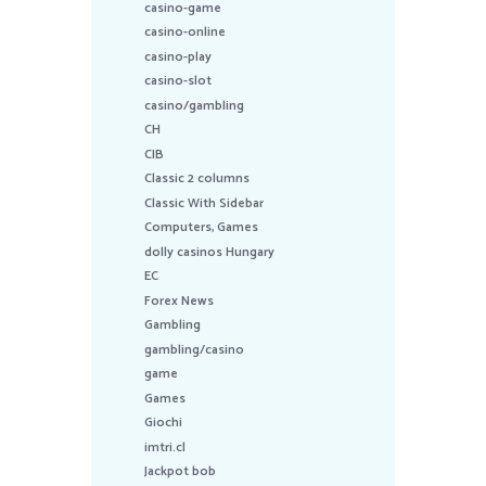
casino-game
casino-online
casino-play
casino-slot
casino/gambling
CH
CIB
Classic 2 columns
Classic With Sidebar
Computers, Games
dolly casinos Hungary
EC
Forex News
Gambling
gambling/casino
game
Games
Giochi
imtri.cl
Jackpot bob