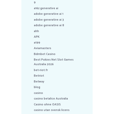
9
a16z generative ai
adobe generative ai 1
adobe generative ai 3
adobe generative ai 8
ahh
APK
at99
Aviamasters
Bdmbet Casino
Best Pokies Net Slot Games
Australia 2026
bet-riot.fr
Betriot
Betway
blog
casino
casino betalice Australia
Casino ohne OASIS
casino utan svensk licens