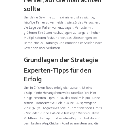
Fehler, auf die man achten
sollte
Um deine Gewinne zu maximieren, ist es wichtig,
häufige Fehler zu vermeiden, wie z.B. das Versuchen,
die Lage der Fallen vorherzusagen, Verluste mit
größeren Einsätzen nachzujagen, zu lange an hohen
Multiplikatoren festzuhalten, das Überspringen des
Demo-Modus-Trainings und emotionales Spielen nach
Gewinnen oder Verlusten.
Grundlagen der Strategie
Experten-Tipps für den
Erfolg
Um in Chicken Road erfolgreich zu sein, ist eine
disziplinierte Herangehensweise unerlässlich. Hier
einige Experten-Tipps:- 1–5% des Bankrolls pro Runde
setzen – Konservative Ziele: 1.5x–2x – Ausgewogene
Ziele: 3x–5x – Aggressives Spiel nur mit strengen Limits
– Vor jeder Runde Exit-Ziele festlegen Wenn du diese
Richtlinien befolgst und regelmäßig übst, bist du auf
dem besten Weg, Chicken Road zu meistern und die