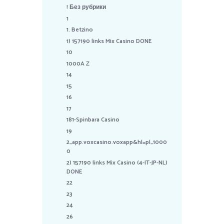
! Без рубрики
1
1. Betzino
1) 157190 links Mix Casino DONE
10
1000A Z
14
15
16
17
181-Spinbara Casino
19
2_app.voxcasino.voxapp&hl=pl_1000
0
2) 157190 links Mix Casino (4-IT-JP-NL)
DONE
22
23
24
26