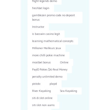
flight legends demo
freshbet login
gamblezen promo code no deposit
bonus
Instructor
is basswin casino legit
learning mathematical concepts
Millioner Meilleurs Jeux
more chilli pokie machine
mostbet bonus
Online
PayID Pokies $10 Real Money
penalty unlimited demo
pistolo
playid
River Kayaking
Sea Kayaking
siti di slot online
siti slot non aams