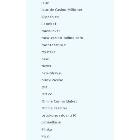
Jeux
Jeux de Casino Millioner
klippan.es
Leonbet
masslinker
mcw-casino-online.com
montecatini.cl
Mystake
new
News
nko-zdrav.ru
nuovi casino
OM
OM cc
Online Casino Elabet
Online casinos
ortokonovalov.ru 10
pcheelka.ru
Plinko
Post