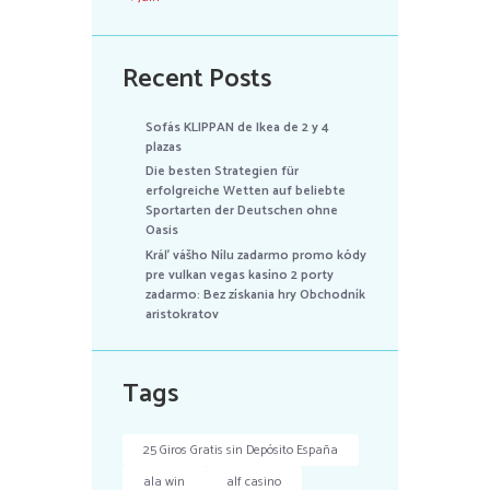
Recent Posts
Sofás KLIPPAN de Ikea de 2 y 4
plazas
Die besten Strategien für
erfolgreiche Wetten auf beliebte
Sportarten der Deutschen ohne
Oasis
Kráľ vášho Nílu zadarmo promo kódy
pre vulkan vegas kasíno 2 porty
zadarmo: Bez získania hry Obchodník
aristokratov
Tags
25 Giros Gratis sin Depósito España
ala win
alf casino