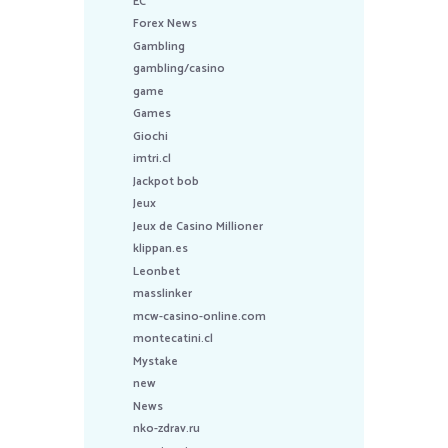
EC
Forex News
Gambling
gambling/casino
game
Games
Giochi
imtri.cl
Jackpot bob
Jeux
Jeux de Casino Millioner
klippan.es
Leonbet
masslinker
mcw-casino-online.com
montecatini.cl
Mystake
new
News
nko-zdrav.ru