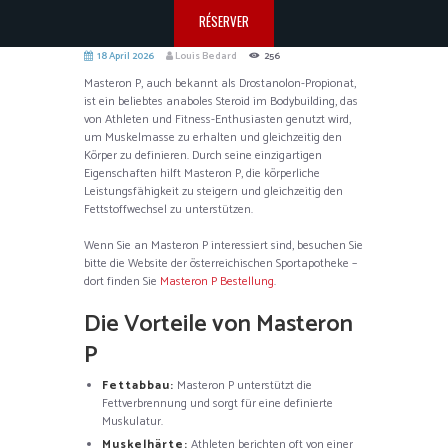
RÉSERVER
18 April 2026
Louis Bedard
256
Masteron P, auch bekannt als Drostanolon-Propionat,
ist ein beliebtes anaboles Steroid im Bodybuilding, das
von Athleten und Fitness-Enthusiasten genutzt wird,
um Muskelmasse zu erhalten und gleichzeitig den
Körper zu definieren. Durch seine einzigartigen
Eigenschaften hilft Masteron P, die körperliche
Leistungsfähigkeit zu steigern und gleichzeitig den
Fettstoffwechsel zu unterstützen.
Wenn Sie an Masteron P interessiert sind, besuchen Sie
bitte die Website der österreichischen Sportapotheke –
dort finden Sie
Masteron P Bestellung
.
Die Vorteile von Masteron
P
Fettabbau:
Masteron P unterstützt die
Fettverbrennung und sorgt für eine definierte
Muskulatur.
Muskelhärte:
Athleten berichten oft von einer