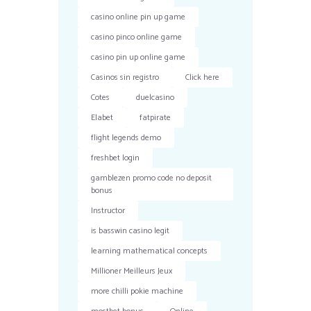
casino online pin up game
casino pinco online game
casino pin up online game
Casinos sin registro
Click here
Cotes
duelcasino
Elabet
fatpirate
flight legends demo
freshbet login
gamblezen promo code no deposit
bonus
Instructor
is basswin casino legit
learning mathematical concepts
Millioner Meilleurs Jeux
more chilli pokie machine