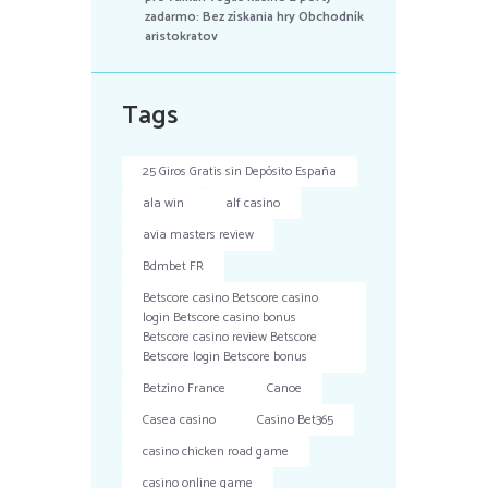
zadarmo: Bez získania hry Obchodník
aristokratov
Tags
25 Giros Gratis sin Depósito España
ala win
alf casino
avia masters review
Bdmbet FR
Betscore casino Betscore casino
login Betscore casino bonus
Betscore casino review Betscore
Betscore login Betscore bonus
Betzino France
Canoe
Casea casino
Casino Bet365
casino chicken road game
casino online game