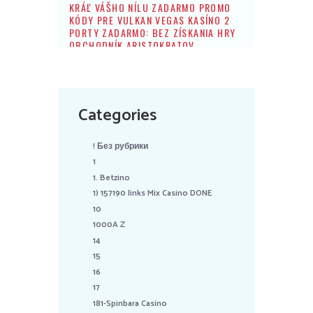
KRÁĽ VÁŠHO NÍLU ZADARMO PROMO
KÓDY PRE VULKAN VEGAS KASÍNO 2
PORTY ZADARMO: BEZ ZÍSKANIA HRY
OBCHODNÍK ARISTOKRATOV
Categories
! Без рубрики
1
1. Betzino
1) 157190 links Mix Casino DONE
10
1000A Z
14
15
16
17
181-Spinbara Casino