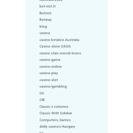
bet-riot.fr
Betriot
Betway
blog
casino
casino betalice Australia
Casino ohne OASIS
casino utan svensk licens
casino-game
casino-online
casino-play
casino-slot
casino/gambling
CH
CIB
Classic 2 columns
Classic With Sidebar
Computers, Games
dolly casinos Hungary