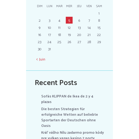
DIM
LUN
MAR
MER
JEU
VEN
SAM
1
2
3
4
5
6
7
8
9
10
11
12
13
14
15
16
17
18
19
20
21
22
23
24
25
26
27
28
29
30
31
Juin
Recent Posts
Sofás KLIPPAN de Ikea de 2 y 4
plazas
Die besten Strategien für
erfolgreiche Wetten auf beliebte
Sportarten der Deutschen ohne
Oasis
Kráľ vášho Nílu zadarmo promo kódy
pre vulkan vegas kasíno 2 porty