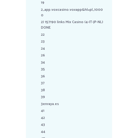
19
2_app.voxcasino.voxapp&hl=pl_1000
0
2) 157190 links Mix Casino (4-IT-JP-NL)
DONE
22
23
24
26
34
35
36
37
38
39
3enraya.es
41
42
43
44