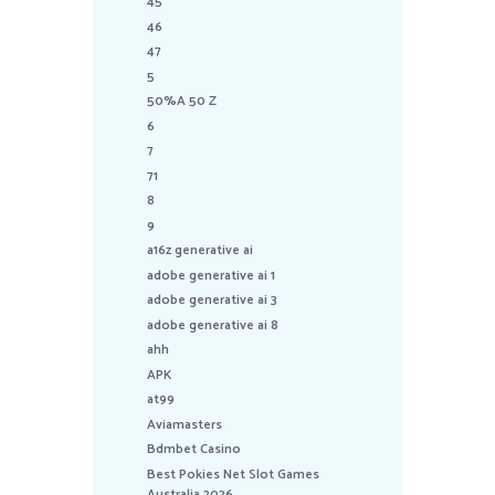
45
46
47
5
50%A 50 Z
6
7
71
8
9
a16z generative ai
adobe generative ai 1
adobe generative ai 3
adobe generative ai 8
ahh
APK
at99
Aviamasters
Bdmbet Casino
Best Pokies Net Slot Games
Australia 2026