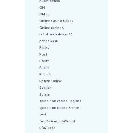
nuovi casino
OM
OM cc
Online Casino Elabet
Online casinos
ortokonovalov.ru 10
pcheelka.ru
Plinko
Post
Postv
Public
Publick
Retrait Online
Spellen
Spiele
spino bon casino England
spino bon casino France
test
tmeCasino_LakiWorld
ufavip777