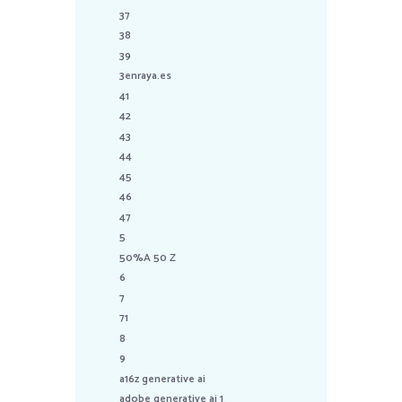
37
38
39
3enraya.es
41
42
43
44
45
46
47
5
50%A 50 Z
6
7
71
8
9
a16z generative ai
adobe generative ai 1