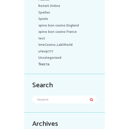
Retrait Online
Spellen
Spiele
spino bon casino England
spino bon casino France
test
tmeCasino_LakiWorld
ufavip777
Uncategorized
Текста
Search
Archives