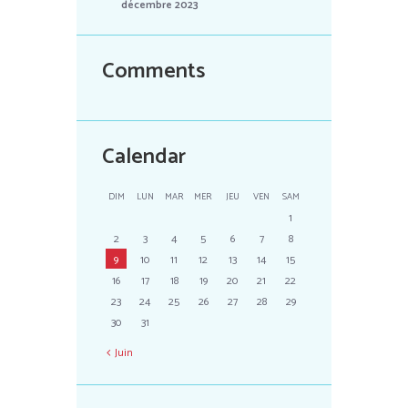
décembre 2023
Comments
Calendar
DIM
LUN
MAR
MER
JEU
VEN
SAM
1
2
3
4
5
6
7
8
9
10
11
12
13
14
15
16
17
18
19
20
21
22
23
24
25
26
27
28
29
30
31
Juin