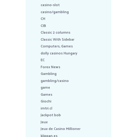
casino-slot
casino/gambling
CH
CIB
Classic 2 columns
Classic With Sidebar
Computers, Games
dolly casinos Hungary
EC
Forex News
Gambling
gambling/casino
game
Games
Giochi
imtri.cl
Jackpot bob
Jeux
Jeux de Casino Millioner
klippan.es