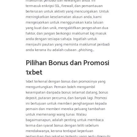
maklumat peribadi dan kewangan anda. Ini
termasuk enkripsi SSL, firewall, dan pemantauan
berterusan untuk aktiviti yang mencurigakan. Untuk
meningkatkan keselamatan akaun anda, kami
mengesyorkan untuk menggunakan kata laluan
yang kuat dan unik, mengaktifkan pengesahan dua
faktor, dan jangan berkongsi maklumat log masuk
anda dengan sesiapa sahaja. Ingatlah untuk
menjauhi pautan yang meminta maklumat peribadi
anda kerana itu adalah cubaan _phishing_.
Pilihan Bonus dan Promosi
1xbet
1xbet terkenal dengan bonus dan promosinya yang
menguntungkan. Pemain boleh mengambil
kesempatan daripada bonus selamat datang, bonus
deposit, putaran percuma, dan banyak lagi. Promosi
ini bertujuan untuk memberi penghargaan kepada
pemain dan memberi mereka peluang tambahan
untuk memenangi wang tunai. Walau
bagaimanapun, adalah penting untuk membaca
terma dan syarat bonus dengan teliti sebelum
mendakwanya, kerana terdapat keperluan
pertaruhan dan sekatan tertentu yang perlu dipenuhi.