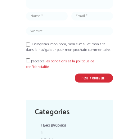
Enregistrer mon nom, mon e-mail et mon site
dans le navigateur pour mon prochain commentaire.
J’accepte
les conditions et la politique de
confidentialité
Categories
! Без рубрики
1