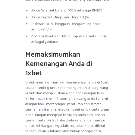
Bonus Selamat Datang: 100% sehingga RM300
Bonus Deposit Mingguan: Hingga 25%
Cashback: 0.5% hingga 1% (Bergantung pada
peringkat VIP)
Program Kesetiaan: Mengumpulkan mata untuk
pelbagai ganjaran
Memaksimumkan
Kemenangan Anda di
1xbet
Untuk memaksimumkan kemenangan anda di 1xbet,
adalah penting untuk membangunkan strategi yang
kukuh dan menguruskan wang anda dengan bijak.
Ini termasuk memilih permainan yang anda fahami
dengan baik, mempelajari peraturan dan strategi
permainan, dan menetapkan bajet untuk pertaruhan
anda. Jangan mengejar kerugian anda dan jangan
pernah bertaruh lebih daripada yang anda mampu
untuk kehilangan. Ingatlah: perjudian harus dilihat
sebagai bentuk hiburan dan bukan sebagai cara