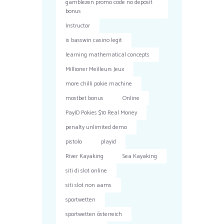
gamblezen promo code no deposit
bonus
Instructor
is basswin casino legit
learning mathematical concepts
Millioner Meilleurs Jeux
more chilli pokie machine
mostbet bonus
Online
PayID Pokies $10 Real Money
penalty unlimited demo
pistolo
playid
River Kayaking
Sea Kayaking
siti di slot online
siti slot non aams
sportwetten
sportwetten österreich