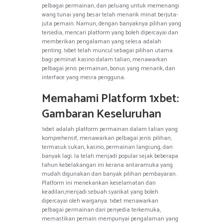
pelbagai permainan, dan peluang untuk memenangi
wang tunai yang besar telah menarik minat berjuta-
juta pemain. Namun, dengan banyaknya pilihan yang
tersedia, mencari platform yang boleh dipercayai dan
memberikan pengalaman yang selesa adalah
penting. 1xbet telah muncul sebagai pilihan utama
bagi peminat kasino dalam talian, menawarkan
pelbagai jenis permainan, bonus yang menarik, dan
interface yang mesra pengguna.
Memahami Platform 1xbet:
Gambaran Keseluruhan
1xbet adalah platform permainan dalam talian yang
komprehensif, menawarkan pelbagai jenis pilihan,
termasuk sukan, kasino, permainan langsung, dan
banyak lagi. Ia telah menjadi popular sejak beberapa
tahun kebelakangan ini kerana antaramuka yang
mudah digunakan dan banyak pilihan pembayaran.
Platform ini menekankan keselamatan dan
keadilan,menjadi sebuah syarikat yang boleh
dipercayai oleh warganya. 1xbet menawarkan
pelbagai permainan dari penyedia terkemuka,
memastikan pemain mempunyai pengalaman yang