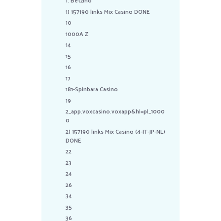
1. Betzino
1) 157190 links Mix Casino DONE
10
1000A Z
14
15
16
17
181-Spinbara Casino
19
2_app.voxcasino.voxapp&hl=pl_1000
0
2) 157190 links Mix Casino (4-IT-JP-NL)
DONE
22
23
24
26
34
35
36