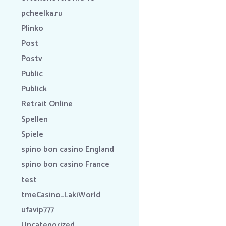
pcheelka.ru
Plinko
Post
Postv
Public
Publick
Retrait Online
Spellen
Spiele
spino bon casino England
spino bon casino France
test
tmeCasino_LakiWorld
ufavip777
Uncategorized