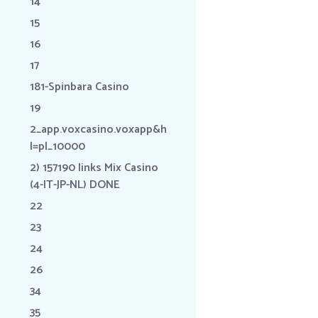
14
15
16
17
181-Spinbara Casino
19
2_app.voxcasino.voxapp&h
l=pl_10000
2) 157190 links Mix Casino
(4-IT-JP-NL) DONE
22
23
24
26
34
35