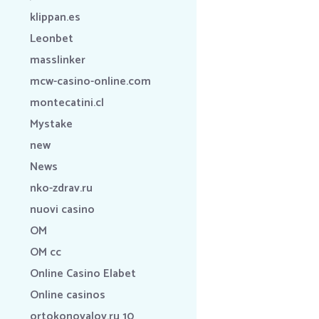
klippan.es
Leonbet
masslinker
mcw-casino-online.com
montecatini.cl
Mystake
new
News
nko-zdrav.ru
nuovi casino
OM
OM cc
Online Casino Elabet
Online casinos
ortokonovalov.ru 10