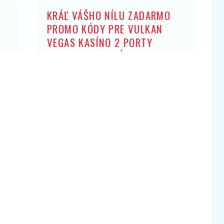
KRÁĽ VÁŠHO NÍLU ZADARMO
PROMO KÓDY PRE VULKAN
VEGAS KASÍNO 2 PORTY
ZADARMO: BEZ ZÍSKANIA HRY
OBCHODNÍK ARISTOKRATOV