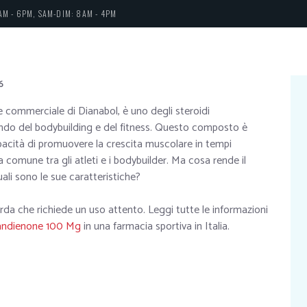
AM - 6PM, SAM-DIM: 8AM - 4PM
6
 commerciale di Dianabol, è uno degli steroidi
mondo del bodybuilding e del fitness. Questo composto è
pacità di promuovere la crescita muscolare in tempi
 comune tra gli atleti e i bodybuilder. Ma cosa rende il
li sono le sue caratteristiche?
rda che richiede un uso attento. Leggi tutte le informazioni
ndienone 100 Mg
in una farmacia sportiva in Italia.