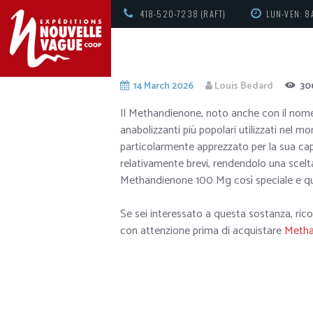
418-520-7238 (RAFT)
LUN-VEN: 8
14 March 2026
Louis Bedard
30
Il Methandienone, noto anche con il nome
anabolizzanti più popolari utilizzati nel 
particolarmente apprezzato per la sua ca
relativamente brevi, rendendolo una scelta
Methandienone 100 Mg così speciale e qua
Se sei interessato a questa sostanza, rico
con attenzione prima di acquistare
Metha