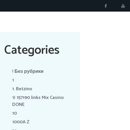
RÉSERVER
Categories
! Без рубрики
1
1. Betzino
1) 157190 links Mix Casino
DONE
10
1000A Z