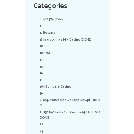
Categories
! Без рубрики
1
1. Betzino
1) 157190 links Mix Casino DONE
10
1000A Z
14
15
16
17
181-Spinbara Casino
19
2_app.voxcasino.voxapp&hl=pl_1000
0
2) 157190 links Mix Casino (4-IT-JP-NL)
DONE
22
23