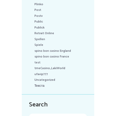
Plinko
Post
Postv
Public
Publick
Retrait Online
Spellen
Spiele
spino bon casino England
spino bon casino France
test
tmeCasino_LakiWorld
ufavip777
Uncategorized
Текста
Search