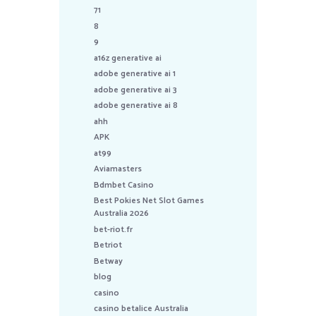
71
8
9
a16z generative ai
adobe generative ai 1
adobe generative ai 3
adobe generative ai 8
ahh
APK
at99
Aviamasters
Bdmbet Casino
Best Pokies Net Slot Games
Australia 2026
bet-riot.fr
Betriot
Betway
blog
casino
casino betalice Australia