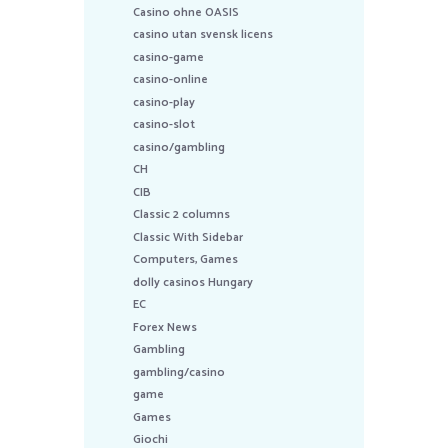
Casino ohne OASIS
casino utan svensk licens
casino-game
casino-online
casino-play
casino-slot
casino/gambling
CH
CIB
Classic 2 columns
Classic With Sidebar
Computers, Games
dolly casinos Hungary
EC
Forex News
Gambling
gambling/casino
game
Games
Giochi