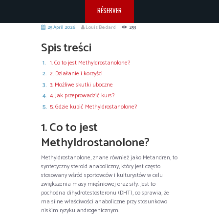
RÉSERVER
25 April 2026
Louis Bedard
253
Spis treści
1. Co to jest Methyldrostanolone?
2. Działanie i korzyści
3. Możliwe skutki uboczne
4. Jak przeprowadzić kurs?
5. Gdzie kupić Methyldrostanolone?
1. Co to jest
Methyldrostanolone?
Methyldrostanolone, znane również jako Metandren, to
syntetyczny steroid anaboliczny, który jest często
stosowany wśród sportowców i kulturystów w celu
zwiększenia masy mięśniowej oraz siły. Jest to
pochodna dihydrotestosteronu (DHT), co sprawia, że
ma silne właściwości anaboliczne przy stosunkowo
niskim ryzyku androgenicznym.