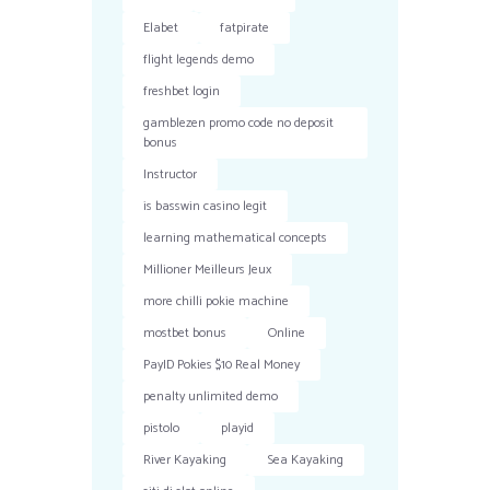
Elabet
fatpirate
flight legends demo
freshbet login
gamblezen promo code no deposit
bonus
Instructor
is basswin casino legit
learning mathematical concepts
Millioner Meilleurs Jeux
more chilli pokie machine
mostbet bonus
Online
PayID Pokies $10 Real Money
penalty unlimited demo
pistolo
playid
River Kayaking
Sea Kayaking