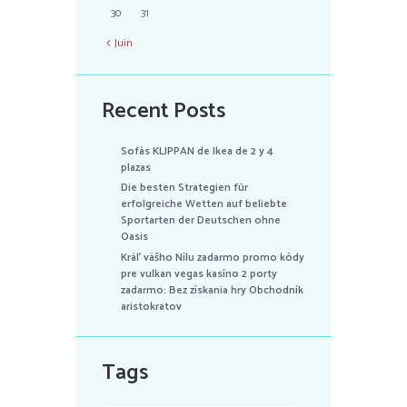
30
31
Juin
Recent Posts
Sofás KLIPPAN de Ikea de 2 y 4
plazas
Die besten Strategien für
erfolgreiche Wetten auf beliebte
Sportarten der Deutschen ohne
Oasis
Kráľ vášho Nílu zadarmo promo kódy
pre vulkan vegas kasíno 2 porty
zadarmo: Bez získania hry Obchodník
aristokratov
Tags