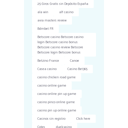
25 Giros Gratis sin Depósito España
ala win
alf casino
avia masters review
Bdmbet FR
Betscore casino Betscore casino
login Betscore casino bonus
Betscore casino review Betscore
Betscore login Betscore bonus
Betzino France
Canoe
Casea casino
Casino Bet365
casino chicken road game
casino online game
casino online pin up game
casino pinco online game
casino pin up online game
Casinos sin registro
Click here
Cotes
duelcasino