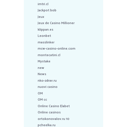
imtri.cl
Jackpot bob
Jeux
Jeux de Casino Millioner
klippan.es
Leonbet
masslinker
mcw-casino-online.com
montecatini.cl
Mystake
new
News
nko-zdrav.ru
nuovi casino
OM
OM cc
Online Casino Elabet
Online casinos
ortokonovalov.ru 10
pcheelka.ru