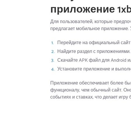
приложение 1xb
Для пользователей, которые предпоч
предлагает мобильное приложение. 
Перейдите на официальный сайт 1
Найдите раздел с приложениями.
Скачайте APK файл для Android ил
Установите приложение и выполн
Приложение обеспечивает более быс
функционалу, чем обычный сайт. Он
событиях и ставках, что делает игру