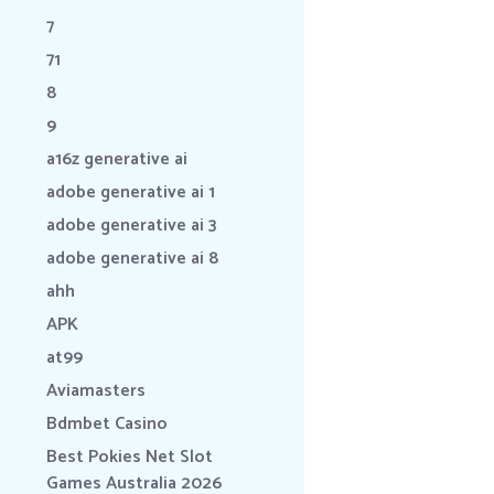
7
71
8
9
a16z generative ai
adobe generative ai 1
adobe generative ai 3
adobe generative ai 8
ahh
APK
at99
Aviamasters
Bdmbet Casino
Best Pokies Net Slot
Games Australia 2026