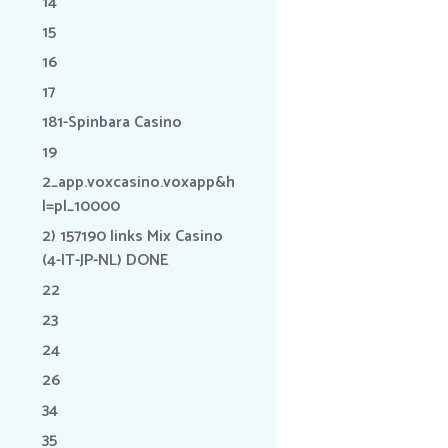
14
15
16
17
181-Spinbara Casino
19
2_app.voxcasino.voxapp&h
l=pl_10000
2) 157190 links Mix Casino
(4-IT-JP-NL) DONE
22
23
24
26
34
35