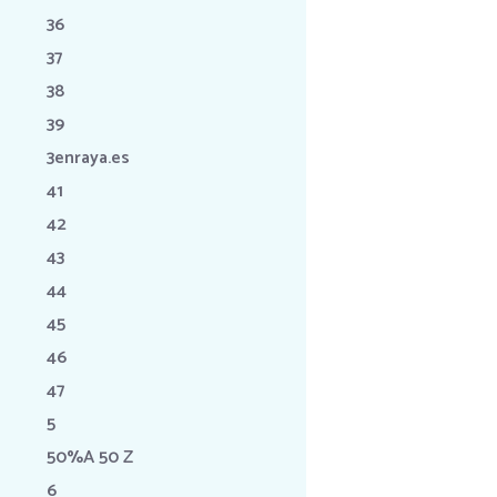
36
37
38
39
3enraya.es
41
42
43
44
45
46
47
5
50%A 50 Z
6