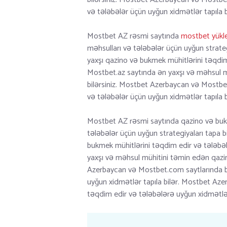
və tələbələr üçün uyğun xidmətlər tapıla b
Mostbet AZ rəsmi saytında
mostbet yükl
məhsulları və tələbələr üçün uyğun strate
yaxşı qazino və bukmek mühitlərini təqdim
Mostbet.az saytında ən yaxşı və məhsul m
bilərsiniz. Mostbet Azerbaycan və Mostbet
və tələbələr üçün uyğun xidmətlər tapıla b
Mostbet AZ rəsmi saytında qazino və buk
tələbələr üçün uyğun strategiyaları tapa 
bukmek mühitlərini təqdim edir və tələbə
yaxşı və məhsul mühitini təmin edən qazin
Azerbaycan və Mostbet.com saytlarında bi
uyğun xidmətlər tapıla bilər. Mostbet Aze
təqdim edir və tələbələrə uyğun xidmətlə