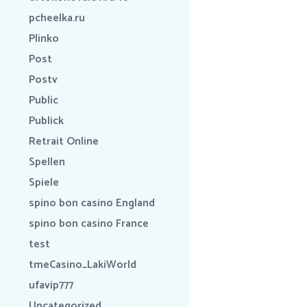
pcheelka.ru
Plinko
Post
Postv
Public
Publick
Retrait Online
Spellen
Spiele
spino bon casino England
spino bon casino France
test
tmeCasino_LakiWorld
ufavip777
Uncategorized