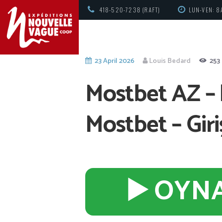
418-520-7238 (RAFT)
LUN-VEN: 8
23 April 2026
Louis Bedard
253
Mostbet AZ –
Mostbet – Giri
▶️ OYN