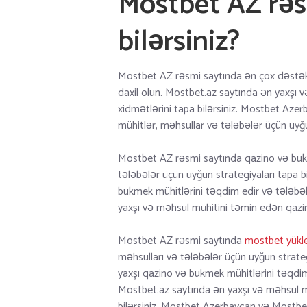
Mostbet AZ rəs
bilərsiniz?
Mostbet AZ rəsmi saytında ən çox dəstək
daxil olun. Mostbet.az saytında ən yaxşı
xidmətlərini tapa bilərsiniz. Mostbet Aze
mühitlər, məhsullar və tələbələr üçün uyğu
Mostbet AZ rəsmi saytında qazino və buk
tələbələr üçün uyğun strategiyaları tapa 
bukmek mühitlərini təqdim edir və tələbə
yaxşı və məhsul mühitini təmin edən qazin
Mostbet AZ rəsmi saytında
mostbet yükl
məhsulları və tələbələr üçün uyğun strate
yaxşı qazino və bukmek mühitlərini təqdim
Mostbet.az saytında ən yaxşı və məhsul m
bilərsiniz. Mostbet Azerbaycan və Mostbet