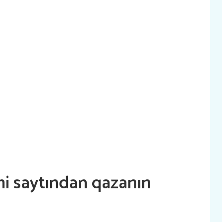
i saytından qazanın