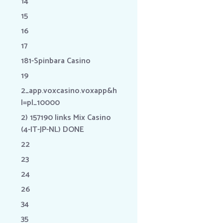
14
15
16
17
181-Spinbara Casino
19
2_app.voxcasino.voxapp&h
l=pl_10000
2) 157190 links Mix Casino
(4-IT-JP-NL) DONE
22
23
24
26
34
35