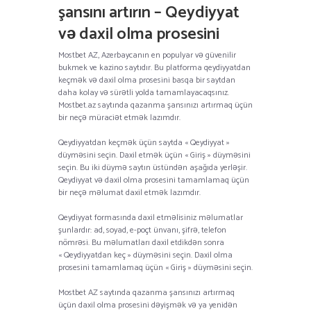
şansını artırın – Qeydiyyat
və daxil olma prosesini
Mostbet AZ, Azerbaycanın en populyar və güvenilir
bukmek ve kazino saytıdır. Bu platforma qeydiyyatdan
keçmək və daxil olma prosesini basqa bir saytdan
daha kolay və sürətli yolda tamamlayacaqsınız.
Mostbet.az saytında qazanma şansınızı artırmaq üçün
bir neçə müraciət etmək lazımdır.
Qeydiyyatdan keçmək üçün saytda « Qeydiyyat »
düyməsini seçin. Daxil etmək üçün « Giriş » düyməsini
seçin. Bu iki düymə saytın üstündən aşağıda yerləşir.
Qeydiyyat və daxil olma prosesini tamamlamaq üçün
bir neçə məlumat daxil etmək lazımdır.
Qeydiyyat formasında daxil etməlisiniz məlumatlar
şunlardır: ad, soyad, e-poçt ünvanı, şifrə, telefon
nömrəsi. Bu məlumatları daxil etdikdən sonra
« Qeydiyyatdan keç » düyməsini seçin. Daxil olma
prosesini tamamlamaq üçün « Giriş » düyməsini seçin.
Mostbet AZ saytında qazanma şansınızı artırmaq
üçün daxil olma prosesini dəyişmək və ya yenidən