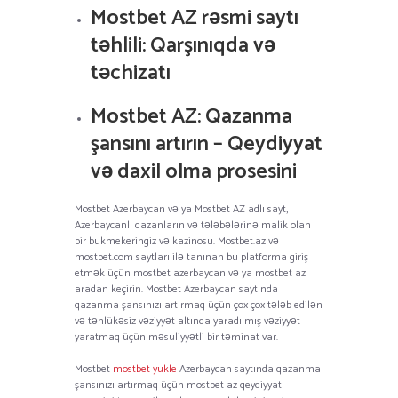
Mostbet AZ rəsmi saytı
təhlili: Qarşınıqda və
təchizatı
Mostbet AZ: Qazanma
şansını artırın – Qeydiyyat
və daxil olma prosesini
Mostbet Azerbaycan və ya Mostbet AZ adlı sayt,
Azerbaycanlı qazanların və tələbələrinə malik olan
bir bukmekeringiz və kazinosu. Mostbet.az və
mostbet.com saytları ilə tanınan bu platforma giriş
etmək üçün mostbet azerbaycan və ya mostbet az
aradan keçirin. Mostbet Azerbaycan saytında
qazanma şansınızı artırmaq üçün çox çox tələb edilən
və təhlükəsiz vəziyyət altında yaradılmış vəziyyət
yaratmaq üçün məsuliyyətli bir təminat var.
Mostbet
mostbet yukle
Azerbaycan saytında qazanma
şansınızı artırmaq üçün mostbet az qeydiyyat