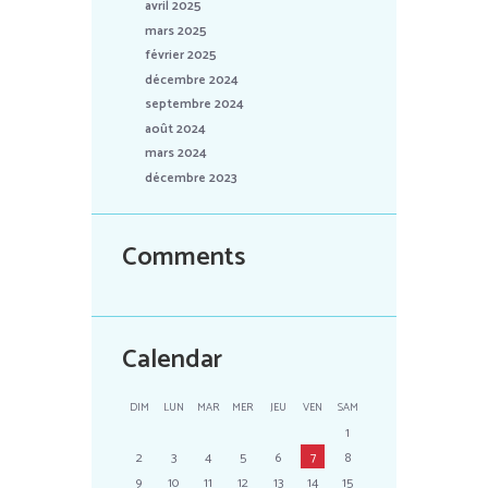
avril 2025
mars 2025
février 2025
décembre 2024
septembre 2024
août 2024
mars 2024
décembre 2023
Comments
Calendar
DIM
LUN
MAR
MER
JEU
VEN
SAM
1
2
3
4
5
6
7
8
9
10
11
12
13
14
15