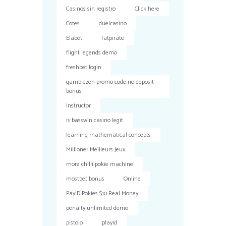
Casinos sin registro
Click here
Cotes
duelcasino
Elabet
fatpirate
flight legends demo
freshbet login
gamblezen promo code no deposit
bonus
Instructor
is basswin casino legit
learning mathematical concepts
Millioner Meilleurs Jeux
more chilli pokie machine
mostbet bonus
Online
PayID Pokies $10 Real Money
penalty unlimited demo
pistolo
playid