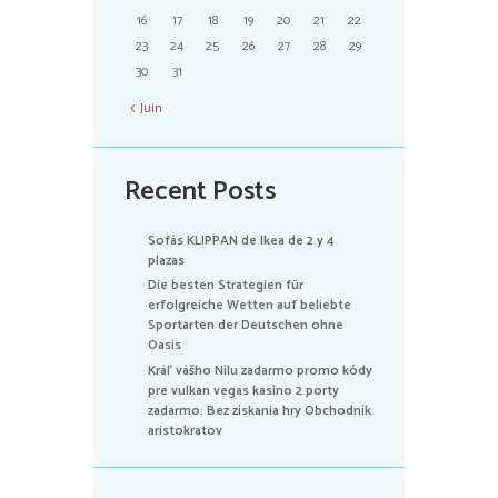
16
17
18
19
20
21
22
23
24
25
26
27
28
29
30
31
Juin
Recent Posts
Sofás KLIPPAN de Ikea de 2 y 4
plazas
Die besten Strategien für
erfolgreiche Wetten auf beliebte
Sportarten der Deutschen ohne
Oasis
Kráľ vášho Nílu zadarmo promo kódy
pre vulkan vegas kasíno 2 porty
zadarmo: Bez získania hry Obchodník
aristokratov