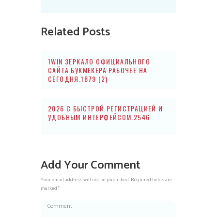
Related Posts
1WIN ЗЕРКАЛО ОФИЦИАЛЬНОГО
САЙТА БУКМЕКЕРА РАБОЧЕЕ НА
СЕГОДНЯ.1879 (2)
2026 С БЫСТРОЙ РЕГИСТРАЦИЕЙ И
УДОБНЫМ ИНТЕРФЕЙСОМ.2546
Add Your Comment
Your email address will not be published. Required fields are
marked *