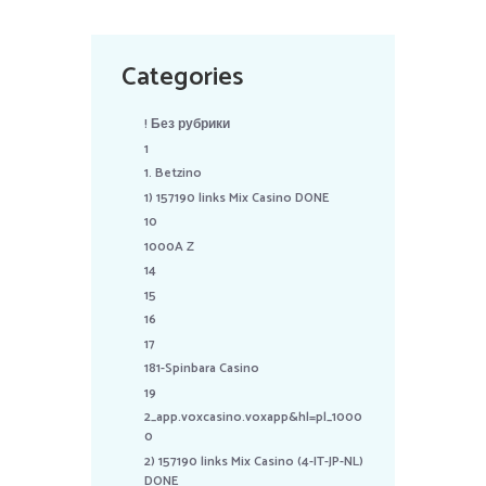
Categories
! Без рубрики
1
1. Betzino
1) 157190 links Mix Casino DONE
10
1000A Z
14
15
16
17
181-Spinbara Casino
19
2_app.voxcasino.voxapp&hl=pl_1000
0
2) 157190 links Mix Casino (4-IT-JP-NL)
DONE