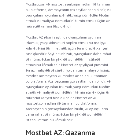
Mostbet.com və mostbet azerbaijan adları ilə tanınan
bu platforma, Azerbaycanın çox saytlarından biridir, və
oyunçuların oyunları izləmək, yaxşı xidmətləri təqdim
etmək və maliyyə xidmətlərini təmin etmək üçün ən
müraciətkar yeri təsdiqləndirir.
Mostbet AZ rəsmi saytında oyunçuların oyunları
izləmək, yaxşı xidmətləri təqdim etmək və maliyyə
xidmətlərini təmin etmək üçün ən müraciətkar yeri
təsdiqləndirir. Saytın təchizatı, oyunçuların daha rahat
və müraciətkar bir şəkildə xidmətlərini istifadə
etməsinə kömək edir. Mostbet az qeydiyyat prosesini
ən az maliyyəli və sürətli yoldan tamamlayabilirsiniz.
Mostbet azerbaycan və mosbet az adları ilə tanınan
bu platforma, Azerbaycanın çox saytlarından biridir, və
oyunçuların oyunları izləmək, yaxşı xidmətləri təqdim
etmək və maliyyə xidmətlərini təmin etmək üçün ən
müraciətkar yeri təsdiqləndirir. Mostbet.az və
mostbet.com adları ilə tanınan bu platforma,
Azerbaycanın çox saytlarından biridir, və oyunçuların
daha rahat və müraciətkar bir şəkildə xidmətlərini
istifadə etməsinə kömək edir.
Mostbet AZ: Qazanma