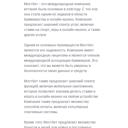
Мостбет – это международная компания,
которая была основана в 2008 году. С тех пор
она стала одним из лидеров в области
букмекерства и онлайн-казино. Компания
предлагает широкий спектр услуг, включая
ставки на спорт, игры в онлайн-казино, а также
другие услуги.
Одним из основных преимуществ Мостбет
является его надежность. Компания имеет
международную лицензию и является членом
международной ассоциации букмекеров. Это
означает, что вы можете быть уверены в
безопасности своих данных и средств.
Мостбет также предлагает широкий спектр
функций, включая мобильное приложение,
которое позволяет игрокам делать ставки и
играть в онлайн-казино на любом устройстве.
Компания также предлагает множество
способов оплаты, включая популярные
платежные системы.
Кроме того, Мостбет предлагает множество
бонусов и акций для новых и постоянных