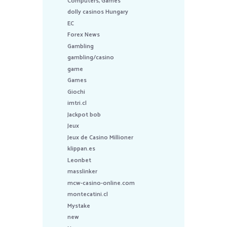
Computers, Games
dolly casinos Hungary
EC
Forex News
Gambling
gambling/casino
game
Games
Giochi
imtri.cl
Jackpot bob
Jeux
Jeux de Casino Millioner
klippan.es
Leonbet
masslinker
mcw-casino-online.com
montecatini.cl
Mystake
new