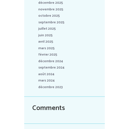
décembre 2025
novembre 2025
octobre 2025
septembre 2025
juillet 2025
juin 2025
avril 2025
mars 2025
février 2025
décembre 2024
septembre 2024
août 2024
mars 2024
décembre 2023
Comments