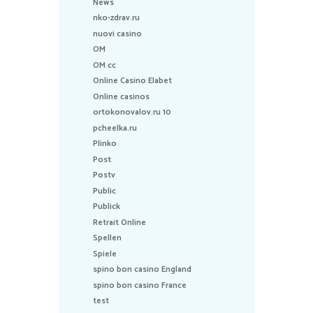
News
nko-zdrav.ru
nuovi casino
OM
OM cc
Online Casino Elabet
Online casinos
ortokonovalov.ru 10
pcheelka.ru
Plinko
Post
Postv
Public
Publick
Retrait Online
Spellen
Spiele
spino bon casino England
spino bon casino France
test