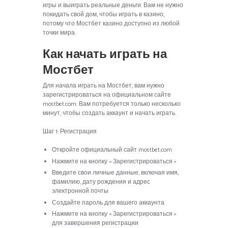
игры и выиграть реальные деньги. Вам не нужно
покидать свой дом, чтобы играть в казино,
потому что Мостбет казино доступно из любой
точки мира.
Как начать играть на
Мостбет
Для начала играть на Мостбет, вам нужно
зарегистрироваться на официальном сайте
mostbet.com. Вам потребуется только несколько
минут, чтобы создать аккаунт и начать играть.
Шаг 1: Регистрация
Откройте официальный сайт mostbet.com
Нажмите на кнопку « Зарегистрироваться »
Введите свои личные данные, включая имя,
фамилию, дату рождения и адрес
электронной почты
Создайте пароль для вашего аккаунта
Нажмите на кнопку « Зарегистрироваться »
для завершения регистрации