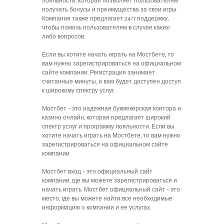
лояльности, которая позволяет пользователям
получать бонусы и преимущества за свои игры.
Компания также предлагает 24/7 поддержку,
чтобы помочь пользователям в случае каких-
либо вопросов.
Если вы хотите начать играть на Мостбете, то
вам нужно зарегистрироваться на официальном
сайте компании. Регистрация занимает
считанные минуты, и вам будет доступен доступ
к широкому спектру услуг.
Мостбет – это надежная букмекерская контора и
казино онлайн, которая предлагает широкий
спектр услуг и программу лояльности. Если вы
хотите начать играть на Мостбете, то вам нужно
зарегистрироваться на официальном сайте
компании.
Мостбет вход – это официальный сайт
компании, где вы можете зарегистрироваться и
начать играть. Мостбет официальный сайт – это
место, где вы можете найти все необходимые
информацию о компании и ее услугах.