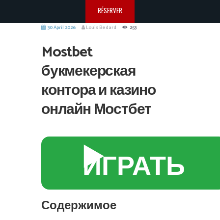
RÉSERVER
30 April 2026
Louis Bedard
253
Mostbet
букмекерская
контора и казино
онлайн Мостбет
▶️
ИГРАТЬ
Содержимое