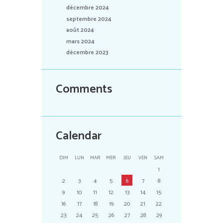
décembre 2024
septembre 2024
août 2024
mars 2024
décembre 2023
Comments
Calendar
DIM
LUN
MAR
MER
JEU
VEN
SAM
1
2
3
4
5
6
7
8
9
10
11
12
13
14
15
16
17
18
19
20
21
22
23
24
25
26
27
28
29