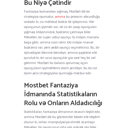
Bu Niyə Çətindir
Fantaziya komandası yığmaq, Mostbet-də bir
strategiya oyunudur,
amma
bu prosesin absurdluğu
ondadır ki, siz məhdud büdcə ilə işləyirsiniz. Hər
oyunçunun qiyməti var, və siz ən yaxşı oyunçuları
yığmaq istəyirsinizsə, büdcəniz çatmaya bilər.
Məsələn, bir super ulduz oyunçu 15 milyon manata
başa gəlir, amma sizin cəmi 100 milyon manat
büdcəniz var, yəni yeddi oyunçu seçməlisiniz. Bu, bir
iqtisadiyyat dərsinə bənzəyir, amma qaydalar elə
qurulub ki, ən ucuz oyunçular çox vaxt heç bir xal
gətirmir. Mostbet bu balansı qorumaq üçün
oyunçuların qiymətlərini daim yeniləyir, bu da sizi
daim yeni strategiyalar qurmağa məcbur edir.
Mostbet Fantaziya
İdmanında Statistikaların
Rolu və Onların Aldadıcılığı
Statistikalar, fantaziya idmanının əsasını təşkil edir,
amma Mostbet-də bu göstəricilər bəzən elə təqdim
olunur ki, onları manipulyasiya etmək asanlaşır.
Məsələn, bir oyunçunun orta xalı yüksək ola bilər,