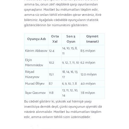
amma bu, onun zəif rəqiblərə qarşı oyunlarından
qaynaqlanır. Mostbet bu məlumatları təqdim edir,
amma siz onları təhlil etmədən qərar versəniz, itirə
bilərsiniz. Aşağıdakı cədvəldə oyunçuların statistik
göstəricilərinin bir nümunəsini göstərirəm:
Orta
Son 5
Qiymət
Oyunçu Adı
Xal
Oyun
(manat)
14, 10, 15, 8,
Kərim Abbasov
12.4
8.5 milyon
11
Elçin
10.2
9, 12, 7, 11, 10
6.2 milyon
Məmmədov
Rəşad
18, 14, 16, 13,
15.1
12.0 milyon
Hüseynov
17
Murad Əliyev
8.7
6, 9, 10, 7, 8
4.0 milyon
13, 11, 12, 10,
İlqar Qasımov
11.8
7.8 milyon
14
Bu cədvəl göstərir ki, yüksək xal həmişə yaxşı
investisiya demək deyil, çünki oyunçunun qiyməti də
nəzərə alınmalıdır. Mostbet bu məlumatları təqdim
edir, amma onların təhlili sizin üzərinizdədir.