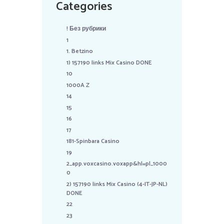
Categories
! Без рубрики
1
1. Betzino
1) 157190 links Mix Casino DONE
10
1000A Z
14
15
16
17
181-Spinbara Casino
19
2_app.voxcasino.voxapp&hl=pl_1000
0
2) 157190 links Mix Casino (4-IT-JP-NL)
DONE
22
23