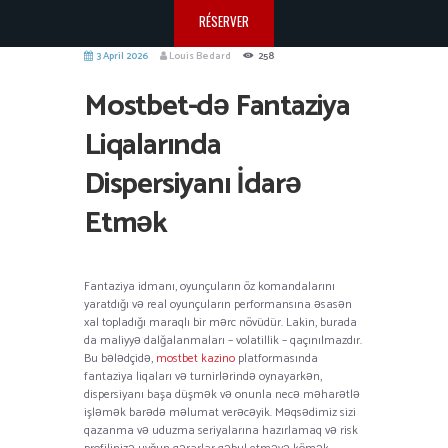
RÉSERVER
3 April 2026
Louis Bedard
258
Mostbet-də Fantaziya
Liqalarında
Dispersiyanı İdarə
Etmək
Fantaziya idmanı, oyunçuların öz komandalarını
yaratdığı və real oyunçuların performansına əsasən
xal topladığı maraqlı bir mərc növüdür. Lakin, burada
da maliyyə dalğalanmaları – volatillik – qaçınılmazdır.
Bu bələdçidə,
mostbet kazino
platformasında
fantaziya liqaları və turnirlərində oynayarkən,
dispersiyanı başa düşmək və onunla necə məharətlə
işləmək barədə məlumat verəcəyik. Məqsədimiz sizi
qazanma və uduzma seriyalarına hazırlamaq və risk