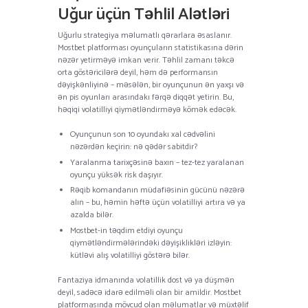
Uğur üçün Təhlil Alətləri
Uğurlu strategiya məlumatlı qərarlara əsaslanır.
Mostbet platforması oyunçuların statistikasına dərin
nəzər yetirməyə imkan verir. Təhlil zamanı təkcə
orta göstəricilərə deyil, həm də performansın
dəyişkənliyinə – məsələn, bir oyunçunun ən yaxşı və
ən pis oyunları arasındakı fərqə diqqət yetirin. Bu,
həqiqi volatilliyi qiymətləndirməyə kömək edəcək.
Oyunçunun son 10 oyundakı xal cədvəlini
nəzərdən keçirin: nə qədər sabitdir?
Yaralanma tarixçəsinə baxın – tez-tez yaralanan
oyunçu yüksək risk daşıyır.
Rəqib komandanın müdafiəsinin gücünü nəzərə
alın – bu, həmin həftə üçün volatilliyi artıra və ya
azalda bilər.
Mostbet-in təqdim etdiyi oyunçu
qiymətləndirmələrindəki dəyişiklikləri izləyin:
kütləvi alış volatilliyi göstərə bilər.
Fantaziya idmanında volatillik dost və ya düşmən
deyil, sadəcə idarə edilməli olan bir amildir. Mostbet
platformasında mövcud olan məlumatlar və müxtəlif