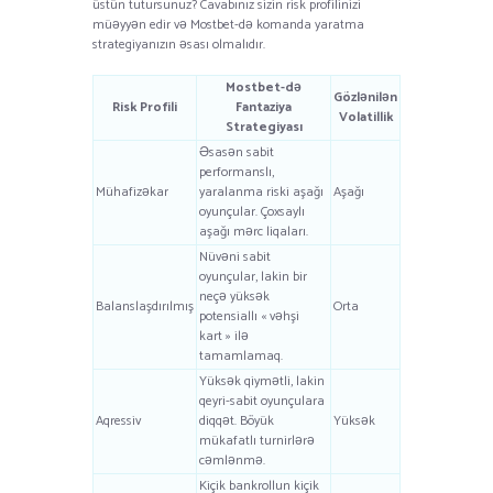
üstün tutursunuz? Cavabınız sizin risk profilinizi
müəyyən edir və Mostbet-də komanda yaratma
strategiyanızın əsası olmalıdır.
Mostbet-də
Gözlənilən
Risk Profili
Fantaziya
Volatillik
Strategiyası
Əsasən sabit
performanslı,
Mühafizəkar
yaralanma riski aşağı
Aşağı
oyunçular. Çoxsaylı
aşağı mərc liqaları.
Nüvəni sabit
oyunçular, lakin bir
neçə yüksək
Balanslaşdırılmış
Orta
potensiallı « vəhşi
kart » ilə
tamamlamaq.
Yüksək qiymətli, lakin
qeyri-sabit oyunçulara
Aqressiv
diqqət. Böyük
Yüksək
mükafatlı turnirlərə
cəmlənmə.
Kiçik bankrollun kiçik