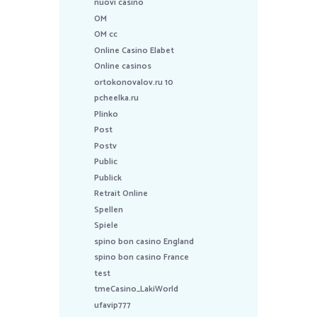
nuovi casino
OM
OM cc
Online Casino Elabet
Online casinos
ortokonovalov.ru 10
pcheelka.ru
Plinko
Post
Postv
Public
Publick
Retrait Online
Spellen
Spiele
spino bon casino England
spino bon casino France
test
tmeCasino_LakiWorld
ufavip777