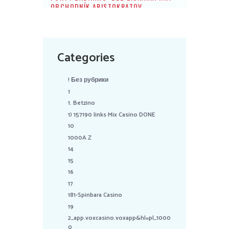
OBCHODNÍK ARISTOKRATOV
Categories
! Без рубрики
1
1. Betzino
1) 157190 links Mix Casino DONE
10
1000A Z
14
15
16
17
181-Spinbara Casino
19
2_app.voxcasino.voxapp&hl=pl_1000
0