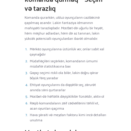
və tarazlıq
Komanda qurarkən, ulduz oyunçuların cazibəsinə
qapılmaq asandır. Lakin fantaziya idmanının
mahiyyəti tarazlıqdadır. Mostbet-də uğurlu bir heyət,
həm məşhur adlardan, həm də az tanınan, lakin
yüksək potensiallı oyunçulardan ibarət olmalıdır.
Mərkəz oyunçularına üstünlük ver, onlar sabit xal
qaynağıdır
Müdafiəçiləri seçərkən, komandanın ümumi
müdafiə statistikasına bax
Qapıçı seçimi riskli ola bilər, lakin doğru qərar
böyük fərq yaradar
Ehtiyat oyunçularını da diqqətlə seç, zərurət
anında səni qurtararlar
Mostbet-də həftəlik dəyişikliklər fürsətdir, aktiv ol
Rəqib komandaların zəif cədvəllərini təhlil et,
asan oyunları qaçırma
Hava şəraiti və meydan faktoru kimi incə detalları
unutma