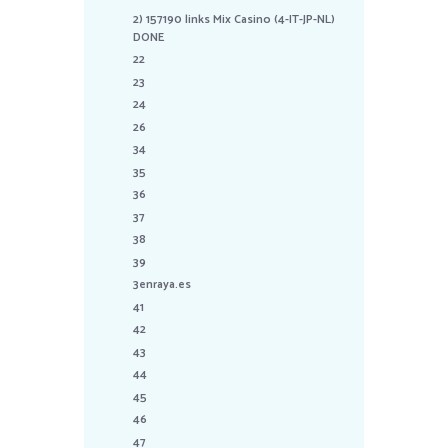
2) 157190 links Mix Casino (4-IT-JP-NL)
DONE
22
23
24
26
34
35
36
37
38
39
3enraya.es
41
42
43
44
45
46
47