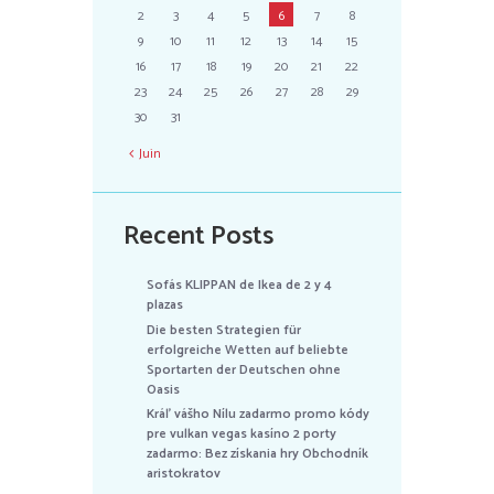
2
3
4
5
6
7
8
9
10
11
12
13
14
15
16
17
18
19
20
21
22
23
24
25
26
27
28
29
30
31
Juin
Recent Posts
Sofás KLIPPAN de Ikea de 2 y 4
plazas
Die besten Strategien für
erfolgreiche Wetten auf beliebte
Sportarten der Deutschen ohne
Oasis
Kráľ vášho Nílu zadarmo promo kódy
pre vulkan vegas kasíno 2 porty
zadarmo: Bez získania hry Obchodník
aristokratov