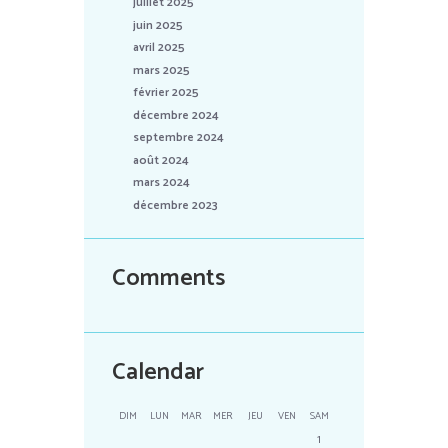
juillet 2025
juin 2025
avril 2025
mars 2025
février 2025
décembre 2024
septembre 2024
août 2024
mars 2024
décembre 2023
Comments
Calendar
DIM
LUN
MAR
MER
JEU
VEN
SAM
1