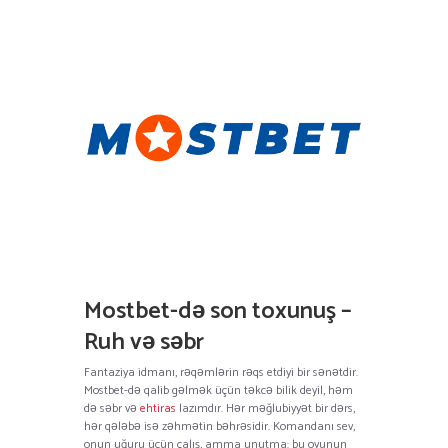
Mostbet-də son toxunuş –
Ruh və səbr
Fantaziya idmanı, rəqəmlərin rəqs etdiyi bir sənətdir.
Mostbet-də qalib gəlmək üçün təkcə bilik deyil, həm
də səbr və
ehtiras
lazımdır. Hər məğlubiyyət bir dərs,
hər qələbə isə zəhmətin bəhrəsidir. Komandanı sev,
onun uğuru üçün çalış, amma unutma: bu oyunun