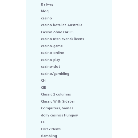
Betway
blog
casino
casino betalice Australia
Casino ohne OASIS
casino utan svensk licens
casino-game
casino-online
casino-play
casino-slot
casino/gambling
CH
CIB
Classic 2 columns
Classic With Sidebar
Computers, Games
dolly casinos Hungary
EC
Forex News
Gambling