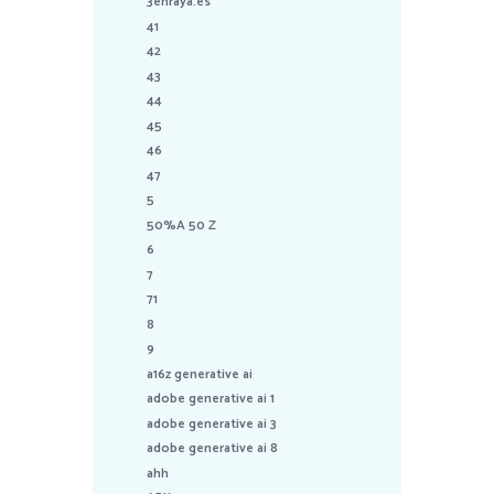
3enraya.es
41
42
43
44
45
46
47
5
50%A 50 Z
6
7
71
8
9
a16z generative ai
adobe generative ai 1
adobe generative ai 3
adobe generative ai 8
ahh