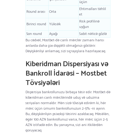
üçün
Ehtimalları təhlil
Round arası
Orta
et
Risk profilinə
Birinci round
Yüksək
uyğun
Son round
Aşağı
Sabit nəticə gözlə
Bu cədvəl, Mostbet-də canlı mərclər zamanı hansı
anlarda daha çox diqqətli olmağınızı göstərir.
Dəyişkənliyi anlamaq, sizi sıçrayışlara hazırlayacaq.
Kiberidman Dispersiyası və
Bankroll İdarəsi – Mostbet
Tövsiyələri
Dispersiya bankrollunuzu birbaşa təsir edir. Mostbet-də
kiberidman canlı mərclərində uduş və uduzma
seriyaları normaldır. Mən sizə tövsiyə edirəm ki, hər
mərc üçün ümumi bankrollunuzun 2-5% -ni ayırın.
Bu, dəyişkənliyin psixoloji təsirini azaldacaq. Məsələn,
əgər 100 AZN bankrollunuz varsa, hər mərc üçün 2-5
AZN istifadə edin. Bu yanaşma, sizi ani itkilərdən
qoruyacaq.