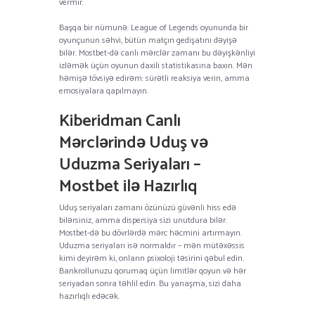
vermir.
Başqa bir nümunə: League of Legends oyununda bir
oyunçunun səhvi, bütün matçın gedişatını dəyişə
bilər. Mostbet-də canlı mərclər zamanı bu dəyişkənliyi
izləmək üçün oyunun daxili statistikasına baxın. Mən
həmişə tövsiyə edirəm: sürətli reaksiya verin, amma
emosiyalara qapılmayın.
Kiberidman Canlı
Mərclərində Uduş və
Uduzma Seriyaları –
Mostbet ilə Hazırlıq
Uduş seriyaları zamanı özünüzü güvənli hiss edə
bilərsiniz, amma dispersiya sizi unutdura bilər.
Mostbet-də bu dövrlərdə mərc həcmini artırmayın.
Uduzma seriyaları isə normaldır – mən mütəxəssis
kimi deyirəm ki, onların psixoloji təsirini qəbul edin.
Bankrollunuzu qorumaq üçün limitlər qoyun və hər
seriyadan sonra təhlil edin. Bu yanaşma, sizi daha
hazırlıqlı edəcək.