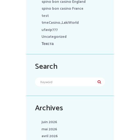
spino bon casino England
spino bon casino France
test
tmeCasino_LakiWorld
ufavip777
Uncategorized
Текста
Search
Archives
juin 2026
mai 2026
avril 2026