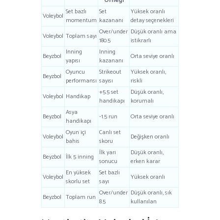
Örneği
Set bazlı
Set
Yüksek oranlı
Voleybol
momentum
kazananı
detay seçenekleri
Over/under
Düşük oranlı ama
Voleybol
Toplam sayı
180.5
istikrarlı
Inning
Inning
Beyzbol
Orta seviye oranlı
yapısı
kazananı
Oyuncu
Strikeout
Yüksek oranlı,
Beyzbol
performansı
sayısı
riskli
+5.5 set
Düşük oranlı,
Voleybol
Handikap
handikapı
korumalı
Asya
Beyzbol
-1.5 run
Orta seviye oranlı
handikapı
Oyun içi
Canlı set
Voleybol
Değişken oranlı
bahis
skoru
İlk yarı
Düşük oranlı,
Beyzbol
İlk 5 inning
sonucu
erken karar
En yüksek
Set bazlı
Voleybol
Yüksek oranlı
skorlu set
sayı
Over/under
Düşük oranlı, sık
Beyzbol
Toplam run
8.5
kullanılan