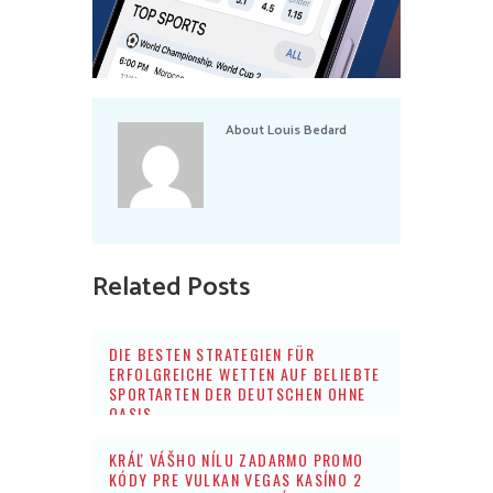
About
Louis Bedard
Related Posts
DIE BESTEN STRATEGIEN FÜR
ERFOLGREICHE WETTEN AUF BELIEBTE
SPORTARTEN DER DEUTSCHEN OHNE
OASIS
KRÁĽ VÁŠHO NÍLU ZADARMO PROMO
KÓDY PRE VULKAN VEGAS KASÍNO 2