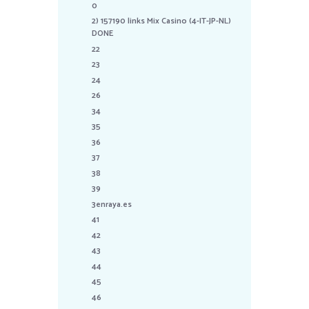
0
2) 157190 links Mix Casino (4-IT-JP-NL)
DONE
22
23
24
26
34
35
36
37
38
39
3enraya.es
41
42
43
44
45
46