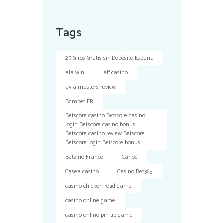
Tags
25 Giros Gratis sin Depósito España
ala win
alf casino
avia masters review
Bdmbet FR
Betscore casino Betscore casino
login Betscore casino bonus
Betscore casino review Betscore
Betscore login Betscore bonus
Betzino France
Canoe
Casea casino
Casino Bet365
casino chicken road game
casino online game
casino online pin up game