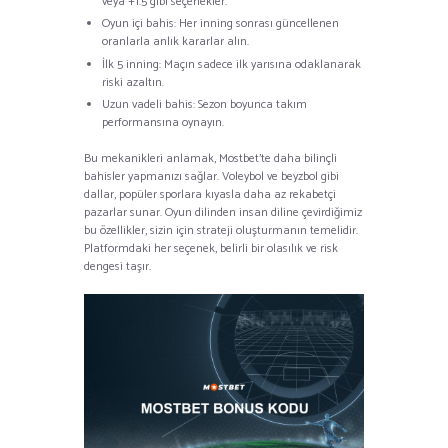
veya +1.5 gibi seçenekler.
Oyun içi bahis: Her inning sonrası güncellenen
oranlarla anlık kararlar alın.
İlk 5 inning: Maçın sadece ilk yarısına odaklanarak
riski azaltın.
Uzun vadeli bahis: Sezon boyunca takım
performansına oynayın.
Bu mekanikleri anlamak, Mostbet’te daha bilinçli
bahisler yapmanızı sağlar. Voleybol ve beyzbol gibi
dallar, popüler sporlara kıyasla daha az rekabetçi
pazarlar sunar. Oyun dilinden insan diline çevirdiğimiz
bu özellikler, sizin için strateji oluşturmanın temelidir.
Platformdaki her seçenek, belirli bir olasılık ve risk
dengesi taşır.