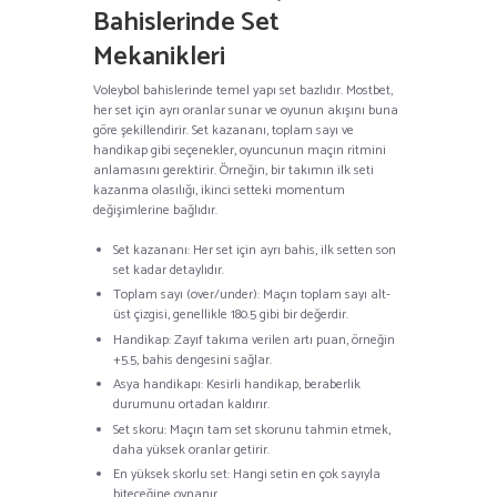
Bahislerinde Set
Mekanikleri
Voleybol bahislerinde temel yapı set bazlıdır. Mostbet,
her set için ayrı oranlar sunar ve oyunun akışını buna
göre şekillendirir. Set kazananı, toplam sayı ve
handikap gibi seçenekler, oyuncunun maçın ritmini
anlamasını gerektirir. Örneğin, bir takımın ilk seti
kazanma olasılığı, ikinci setteki momentum
değişimlerine bağlıdır.
Set kazananı: Her set için ayrı bahis, ilk setten son
set kadar detaylıdır.
Toplam sayı (over/under): Maçın toplam sayı alt-
üst çizgisi, genellikle 180.5 gibi bir değerdir.
Handikap: Zayıf takıma verilen artı puan, örneğin
+5.5, bahis dengesini sağlar.
Asya handikapı: Kesirli handikap, beraberlik
durumunu ortadan kaldırır.
Set skoru: Maçın tam set skorunu tahmin etmek,
daha yüksek oranlar getirir.
En yüksek skorlu set: Hangi setin en çok sayıyla
biteceğine oynanır.