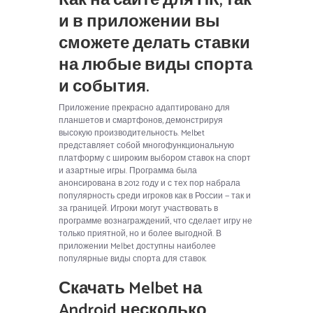
Как на сайте для ПК, так
и в приложении вы
сможете делать ставки
на любые виды спорта
и события.
Приложение прекрасно адаптировано для
планшетов и смартфонов, демонстрируя
высокую производительность. Melbet
представляет собой многофункциональную
платформу с широким выбором ставок на спорт
и азартные игры. Программа была
анонсирована в 2012 году и с тех пор набрала
популярность среди игроков как в России — так и
за границей. Игроки могут участвовать в
программе вознаграждений, что сделает игру не
только приятной, но и более выгодной. В
приложении Melbet доступны наиболее
популярные виды спорта для ставок.
Скачать Melbet на
Android несколько