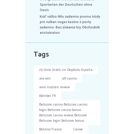
Sportarten der Deutschen ohne
Oasis
Kráľ vášho Nílu zadarmo promo kódy
pre vulkan vegas kasíno 2 porty
zadarmo: Bez získania hry Obchodník
aristokratov
Tags
25 Giros Gratis sin Depósito España
ala win
alf casino
avia masters review
Bdmbet FR
Betscore casino Betscore casino
login Betscore casino bonus
Betscore casino review Betscore
Betscore login Betscore bonus
Betzino France
Canoe