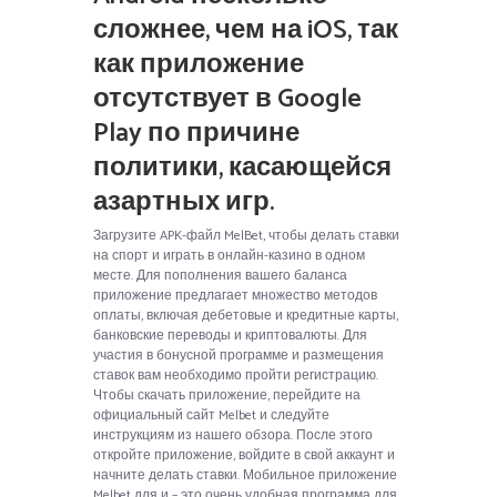
сложнее, чем на iOS, так
как приложение
отсутствует в Google
Play по причине
политики, касающейся
азартных игр.
Загрузите APK-файл MelBet, чтобы делать ставки
на спорт и играть в онлайн-казино в одном
месте. Для пополнения вашего баланса
приложение предлагает множество методов
оплаты, включая дебетовые и кредитные карты,
банковские переводы и криптовалюты. Для
участия в бонусной программе и размещения
ставок вам необходимо пройти регистрацию.
Чтобы скачать приложение, перейдите на
официальный сайт Melbet и следуйте
инструкциям из нашего обзора. После этого
откройте приложение, войдите в свой аккаунт и
начните делать ставки. Мобильное приложение
Melbet для и – это очень удобная программа для