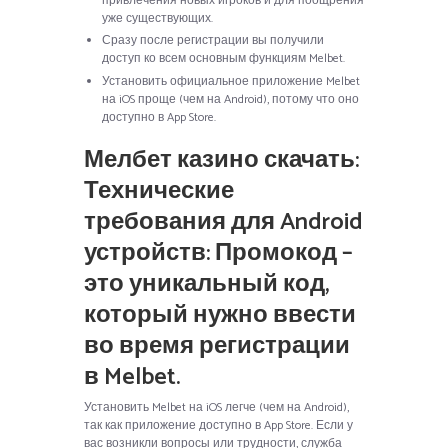
привлечения новых игроков и для поощрения
уже существующих.
Сразу после регистрации вы получили
доступ ко всем основным функциям Melbet.
Установить официальное приложение Melbet
на iOS проще (чем на Android), потому что оно
доступно в App Store.
Мелбет казино скачать:
Технические
требования для Android
устройств: Промокод –
это уникальный код,
который нужно ввести
во время регистрации
в Melbet.
Установить Melbet на iOS легче (чем на Android),
так как приложение доступно в App Store. Если у
вас возникли вопросы или трудности, служба