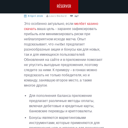
RÉSERVER
8 April 2026
Louis Bedard
247
Это особенно актуально, если
мелбет казино
скачать
ваша цель – заранее зафиксировать
прибыль или минимизировать риски при
неблагоприятном исходе матча. Опыт
подсказывает, что melBet предлагает
разнообразные акции и бонусы как для новых,
так и для имеющихся пользователей.
Обновления на сайте и в приложении помогают
не упустить выгодные предложения, поэтому
следите за ними.
К примеру — в гонках можно
предсказать не только победителя, но и
команду, занявшую второе место, а также
многое другое.
Для пополнения баланса приложение
предлагает различные методы оплаты,
включая дебетовые и кредитные карты,
банковские переводы и криптовалюты.
Бонусы являются маркетинговыми
инструментами, которые применяются для