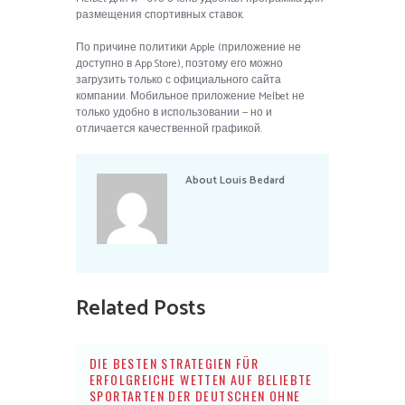
размещения спортивных ставок.
По причине политики Apple (приложение не
доступно в App Store), поэтому его можно
загрузить только с официального сайта
компании. Мобильное приложение Melbet не
только удобно в использовании — но и
отличается качественной графикой.
About
Louis Bedard
Related Posts
DIE BESTEN STRATEGIEN FÜR
ERFOLGREICHE WETTEN AUF BELIEBTE
SPORTARTEN DER DEUTSCHEN OHNE