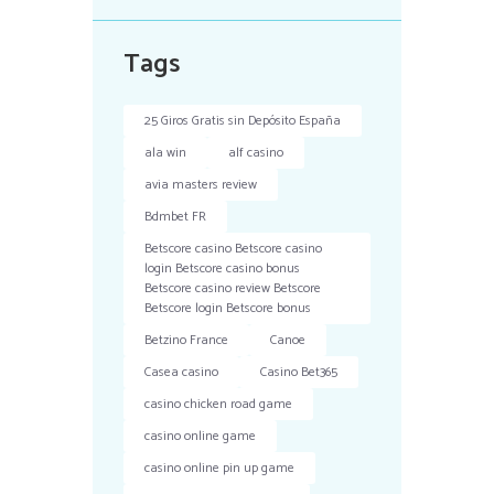
Tags
25 Giros Gratis sin Depósito España
ala win
alf casino
avia masters review
Bdmbet FR
Betscore casino Betscore casino
login Betscore casino bonus
Betscore casino review Betscore
Betscore login Betscore bonus
Betzino France
Canoe
Casea casino
Casino Bet365
casino chicken road game
casino online game
casino online pin up game