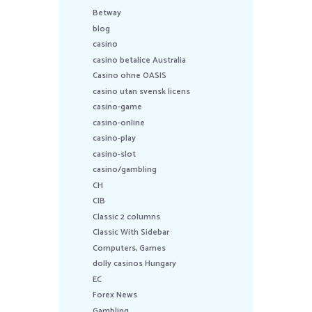
Betway
blog
casino
casino betalice Australia
Casino ohne OASIS
casino utan svensk licens
casino-game
casino-online
casino-play
casino-slot
casino/gambling
CH
CIB
Classic 2 columns
Classic With Sidebar
Computers, Games
dolly casinos Hungary
EC
Forex News
Gambling