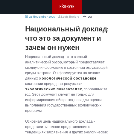
RÉSERVER
26 November 2025
Louis Bedard
253
Национальный доклад:
что это за документ и
зачем он нужен
Национальный доклад – это важный
аналитический обзор, который предоставляет
сводную информацию о состоянии окружающей
среды в стране. Он формируется на основе
данных о
экологической обстановке
,
состоянии природных ресурсов и
экологических показателях
, собранных за
год. Этот документ служит не только для
информирования общества, но и для оценки
выполнения государственных экологических
программ.
Основная цель национального доклада –
представить полное представление о
тенденциях загрязнения и других экологических