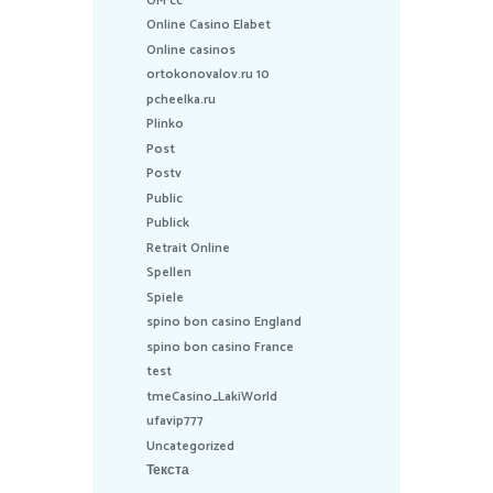
OM cc
Online Casino Elabet
Online casinos
ortokonovalov.ru 10
pcheelka.ru
Plinko
Post
Postv
Public
Publick
Retrait Online
Spellen
Spiele
spino bon casino England
spino bon casino France
test
tmeCasino_LakiWorld
ufavip777
Uncategorized
Текста