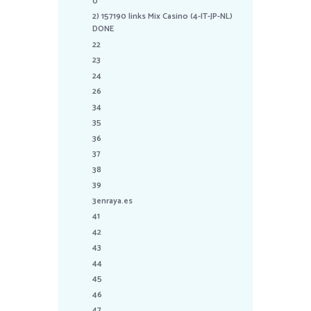
0
2) 157190 links Mix Casino (4-IT-JP-NL)
DONE
22
23
24
26
34
35
36
37
38
39
3enraya.es
41
42
43
44
45
46
47