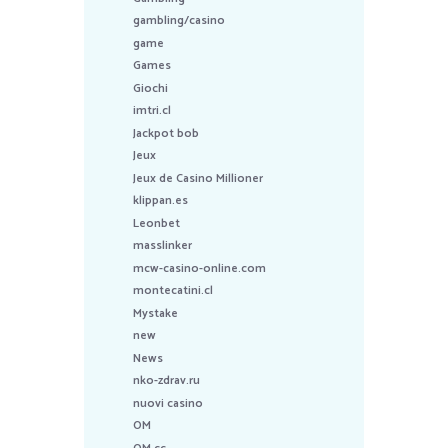
gambling/casino
game
Games
Giochi
imtri.cl
Jackpot bob
Jeux
Jeux de Casino Millioner
klippan.es
Leonbet
masslinker
mcw-casino-online.com
montecatini.cl
Mystake
new
News
nko-zdrav.ru
nuovi casino
OM