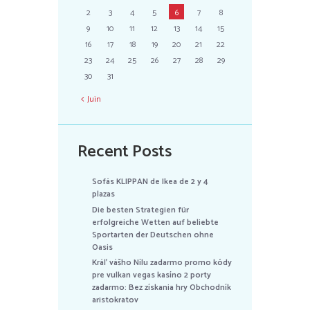
2
3
4
5
6
7
8
9
10
11
12
13
14
15
16
17
18
19
20
21
22
23
24
25
26
27
28
29
30
31
Juin
Recent Posts
Sofás KLIPPAN de Ikea de 2 y 4
plazas
Die besten Strategien für
erfolgreiche Wetten auf beliebte
Sportarten der Deutschen ohne
Oasis
Kráľ vášho Nílu zadarmo promo kódy
pre vulkan vegas kasíno 2 porty
zadarmo: Bez získania hry Obchodník
aristokratov