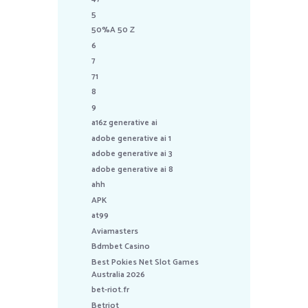
5
50%A 50 Z
6
7
71
8
9
a16z generative ai
adobe generative ai 1
adobe generative ai 3
adobe generative ai 8
ahh
APK
at99
Aviamasters
Bdmbet Casino
Best Pokies Net Slot Games
Australia 2026
bet-riot.fr
Betriot