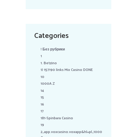
Categories
! Без рубрики
1
1. Betzino
1) 157190 links Mix Casino DONE
10
1000A Z
14
15
16
17
181-Spinbara Casino
19
2_app.voxcasino.voxapp&hl=pl_1000