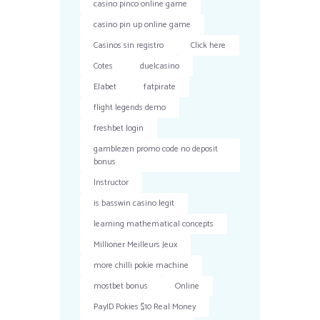
casino pinco online game
casino pin up online game
Casinos sin registro
Click here
Cotes
duelcasino
Elabet
fatpirate
flight legends demo
freshbet login
gamblezen promo code no deposit
bonus
Instructor
is basswin casino legit
learning mathematical concepts
Millioner Meilleurs Jeux
more chilli pokie machine
mostbet bonus
Online
PayID Pokies $10 Real Money