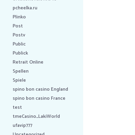
pcheelka.ru
Plinko
Post
Postv
Public
Publick
Retrait Online
Spellen
Spiele
spino bon casino England
spino bon casino France
test
tmeCasino_LakiWorld
ufavip777
Uncategorized