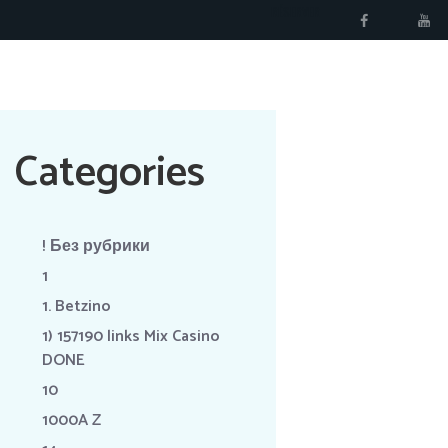
RÉSERVER
Categories
! Без рубрики
1
1. Betzino
1) 157190 links Mix Casino
DONE
10
1000A Z