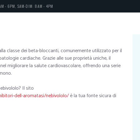
AM - 6PM, SAM-DIM: 8AM - 4PM
lla classe dei beta-bloccanti, comunemente utilizzato per il
atologie cardiache. Grazie alle sue proprietà uniche, il
el migliorare la salute cardiovascolare, offrendo una serie
sumono.
bivololo? Il sito
ibitori-dell-aromatasi/nebivololo/
è la tua fonte sicura di