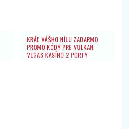
KRÁĽ VÁŠHO NÍLU ZADARMO
PROMO KÓDY PRE VULKAN
VEGAS KASÍNO 2 PORTY
ZADARMO: BEZ ZÍSKANIA HRY
OBCHODNÍK ARISTOKRATOV