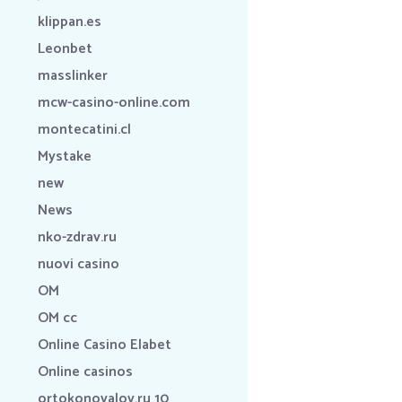
klippan.es
Leonbet
masslinker
mcw-casino-online.com
montecatini.cl
Mystake
new
News
nko-zdrav.ru
nuovi casino
OM
OM cc
Online Casino Elabet
Online casinos
ortokonovalov.ru 10