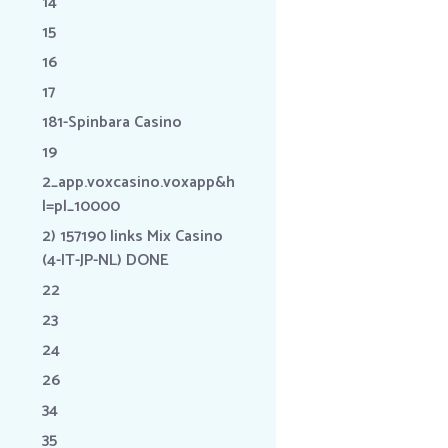
14
15
16
17
181-Spinbara Casino
19
2_app.voxcasino.voxapp&h
l=pl_10000
2) 157190 links Mix Casino
(4-IT-JP-NL) DONE
22
23
24
26
34
35