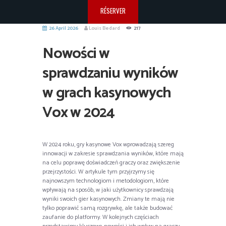
RÉSERVER
26 April 2026
Louis Bedard
217
Nowości w
sprawdzaniu wyników
w grach kasynowych
Vox w 2024
W 2024 roku, gry kasynowe Vox wprowadzają szereg
innowacji w zakresie sprawdzania wyników, które mają
na celu poprawę doświadczeń graczy oraz zwiększenie
przejrzystości. W artykule tym przyjrzymy się
najnowszym technologiom i metodologiom, które
wpływają na sposób, w jaki użytkownicy sprawdzają
wyniki swoich gier kasynowych. Zmiany te mają nie
tylko poprawić samą rozgrywkę, ale także budować
zaufanie do platformy. W kolejnych częściach