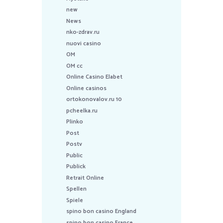
new
News
nko-zdrav.ru
nuovi casino
OM
OM cc
Online Casino Elabet
Online casinos
ortokonovalov.ru 10
pcheelka.ru
Plinko
Post
Postv
Public
Publick
Retrait Online
Spellen
Spiele
spino bon casino England
spino bon casino France