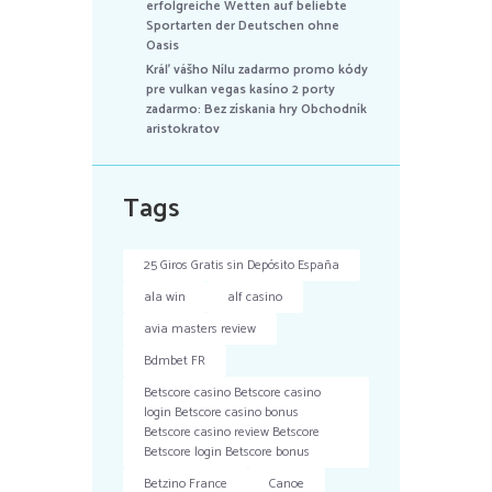
erfolgreiche Wetten auf beliebte
Sportarten der Deutschen ohne
Oasis
Kráľ vášho Nílu zadarmo promo kódy
pre vulkan vegas kasíno 2 porty
zadarmo: Bez získania hry Obchodník
aristokratov
Tags
25 Giros Gratis sin Depósito España
ala win
alf casino
avia masters review
Bdmbet FR
Betscore casino Betscore casino
login Betscore casino bonus
Betscore casino review Betscore
Betscore login Betscore bonus
Betzino France
Canoe