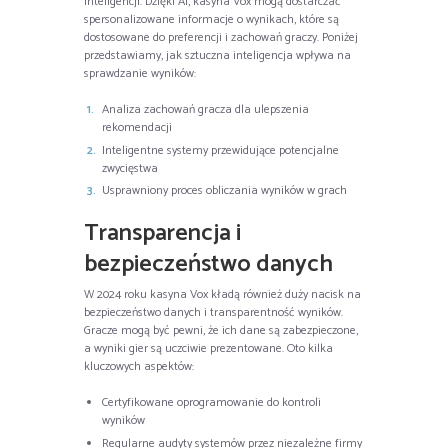
inteligencji. Dzięki AI, kasyna Vox mogą dostarczać
spersonalizowane informacje o wynikach, które są
dostosowane do preferencji i zachowań graczy. Poniżej
przedstawiamy, jak sztuczna inteligencja wpływa na
sprawdzanie wyników:
Analiza zachowań gracza dla ulepszenia
rekomendacji
Inteligentne systemy przewidujące potencjalne
zwycięstwa
Usprawniony proces obliczania wyników w grach
Transparencja i
bezpieczeństwo danych
W 2024 roku kasyna Vox kładą również duży nacisk na
bezpieczeństwo danych i transparentność wyników.
Gracze mogą być pewni, że ich dane są zabezpieczone,
a wyniki gier są uczciwie prezentowane. Oto kilka
kluczowych aspektów:
Certyfikowane oprogramowanie do kontroli
wyników
Regularne audyty systemów przez niezależne firmy