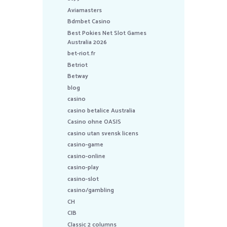
Aviamasters
Bdmbet Casino
Best Pokies Net Slot Games
Australia 2026
bet-riot.fr
Betriot
Betway
blog
casino
casino betalice Australia
Casino ohne OASIS
casino utan svensk licens
casino-game
casino-online
casino-play
casino-slot
casino/gambling
CH
CIB
Classic 2 columns