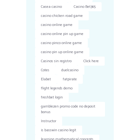
Casea casino
Casino Bet365
casino chicken road game
casino online game
casino online pin up game
casino pinco online game
casino pin up online game
Casinos sin registro
Click here
Cotes
duelcasino
Elabet
fatpirate
flight legends demo
freshbet login
gamblezen promo code no deposit
bonus
Instructor
is basswin casino legit
learning mathematical concepts