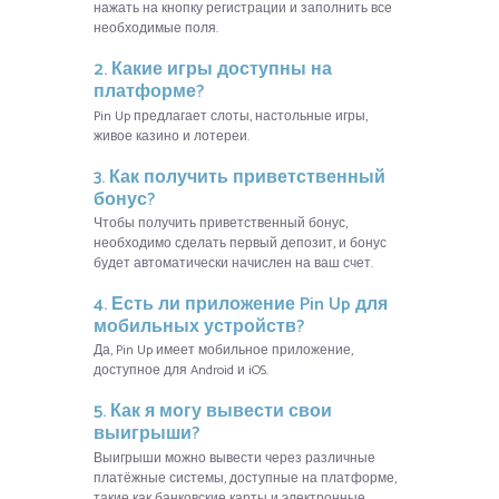
нажать на кнопку регистрации и заполнить все
необходимые поля.
2. Какие игры доступны на
платформе?
Pin Up предлагает слоты, настольные игры,
живое казино и лотереи.
3. Как получить приветственный
бонус?
Чтобы получить приветственный бонус,
необходимо сделать первый депозит, и бонус
будет автоматически начислен на ваш счет.
4. Есть ли приложение Pin Up для
мобильных устройств?
Да, Pin Up имеет мобильное приложение,
доступное для Android и iOS.
5. Как я могу вывести свои
выигрыши?
Выигрыши можно вывести через различные
платёжные системы, доступные на платформе,
такие как банковские карты и электронные