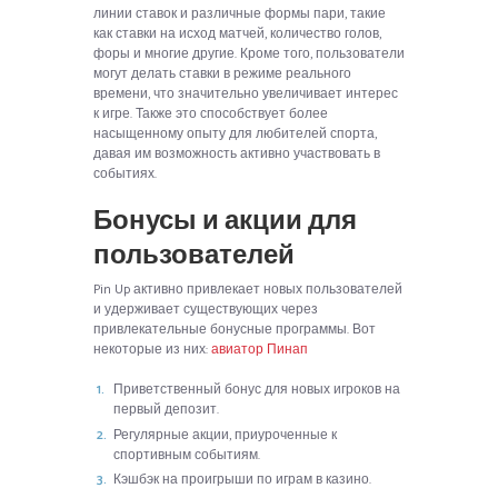
линии ставок и различные формы пари, такие
как ставки на исход матчей, количество голов,
форы и многие другие. Кроме того, пользователи
могут делать ставки в режиме реального
времени, что значительно увеличивает интерес
к игре. Также это способствует более
насыщенному опыту для любителей спорта,
давая им возможность активно участвовать в
событиях.
Бонусы и акции для
пользователей
Pin Up активно привлекает новых пользователей
и удерживает существующих через
привлекательные бонусные программы. Вот
некоторые из них:
авиатор Пинап
Приветственный бонус для новых игроков на
первый депозит.
Регулярные акции, приуроченные к
спортивным событиям.
Кэшбэк на проигрыши по играм в казино.