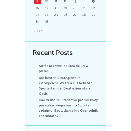
9
10
11
12
13
14
15
16
17
18
19
20
21
22
23
24
25
26
27
28
29
30
31
Juin
Recent Posts
Sofás KLIPPAN de Ikea de 2 y 4
plazas
Die besten Strategien für
erfolgreiche Wetten auf beliebte
Sportarten der Deutschen ohne
Oasis
Kráľ vášho Nílu zadarmo promo kódy
pre vulkan vegas kasíno 2 porty
zadarmo: Bez získania hry Obchodník
aristokratov