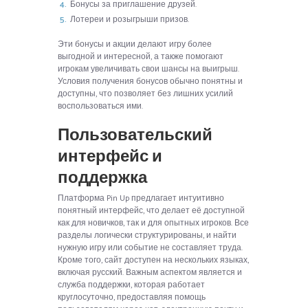
Бонусы за приглашение друзей.
Лотереи и розыгрыши призов.
Эти бонусы и акции делают игру более
выгодной и интересной, а также помогают
игрокам увеличивать свои шансы на выигрыш.
Условия получения бонусов обычно понятны и
доступны, что позволяет без лишних усилий
воспользоваться ими.
Пользовательский
интерфейс и
поддержка
Платформа Pin Up предлагает интуитивно
понятный интерфейс, что делает её доступной
как для новичков, так и для опытных игроков. Все
разделы логически структурированы, и найти
нужную игру или событие не составляет труда.
Кроме того, сайт доступен на нескольких языках,
включая русский. Важным аспектом является и
служба поддержки, которая работает
круглосуточно, предоставляя помощь