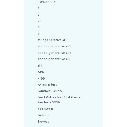
50%A 50 Z
6
7
71
8
9
a16z generative ai
adobe generative ai 1
adobe generative ai 3
adobe generative ai 8
ahh
APK
at99
Aviamasters
Bdmbet Casino
Best Pokies Net Slot Games
Australia 2026
bet-riot.fr
Betriot
Betway