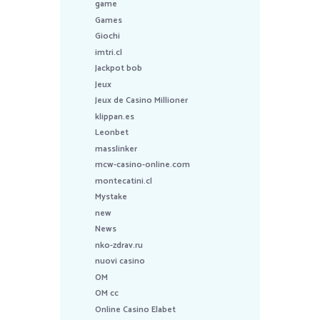
game
Games
Giochi
imtri.cl
Jackpot bob
Jeux
Jeux de Casino Millioner
klippan.es
Leonbet
masslinker
mcw-casino-online.com
montecatini.cl
Mystake
new
News
nko-zdrav.ru
nuovi casino
OM
OM cc
Online Casino Elabet