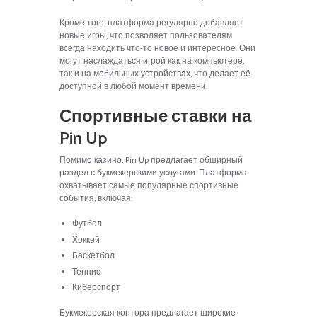
Кроме того, платформа регулярно добавляет
новые игры, что позволяет пользователям
всегда находить что-то новое и интересное. Они
могут наслаждаться игрой как на компьютере,
так и на мобильных устройствах, что делает её
доступной в любой момент времени.
Спортивные ставки на
Pin Up
Помимо казино, Pin Up предлагает обширный
раздел с букмекерскими услугами. Платформа
охватывает самые популярные спортивные
события, включая:
Футбол
Хоккей
Баскетбол
Теннис
Киберспорт
Букмекерская контора предлагает широкие