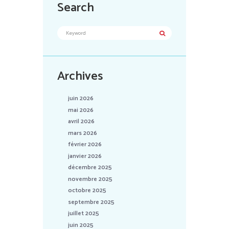
Search
Archives
juin 2026
mai 2026
avril 2026
mars 2026
février 2026
janvier 2026
décembre 2025
novembre 2025
octobre 2025
septembre 2025
juillet 2025
juin 2025