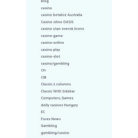
blog
casino
casino betalice Australia
Casino ohne OASIS
casino utan svensk licens
casino-game
casino-online
casino-play
casino-slot
casino/gambling
CH
CIB
Classic 2 columns
Classic With Sidebar
Computers, Games
dolly casinos Hungary
EC
Forex News
Gambling
gambling/casino