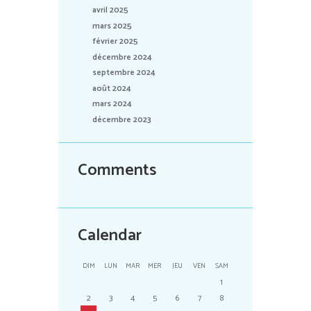
avril 2025
mars 2025
février 2025
décembre 2024
septembre 2024
août 2024
mars 2024
décembre 2023
Comments
Calendar
DIM
LUN
MAR
MER
JEU
VEN
SAM
1
2
3
4
5
6
7
8