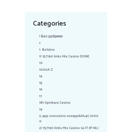
Categories
! Без рубрики
1
1. Betzino
1) 157190 links Mix Casino DONE
10
1000A Z
14
15
16
17
181-Spinbara Casino
19
2_app.voxcasino.voxapp&hl=pl_1000
0
2) 157190 links Mix Casino (4-IT-JP-NL)