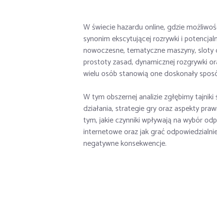
W świecie hazardu online, gdzie możliwoś
synonim ekscytującej rozrywki i potencj
nowoczesne, tematyczne maszyny, sloty o
prostoty zasad, dynamicznej rozgrywki or
wielu osób stanowią one doskonały sposób
W tym obszernej analizie zgłębimy tajniki
działania, strategie gry oraz aspekty pr
tym, jakie czynniki wpływają na wybór od
internetowe oraz jak grać odpowiedzialni
negatywne konsekwencje.