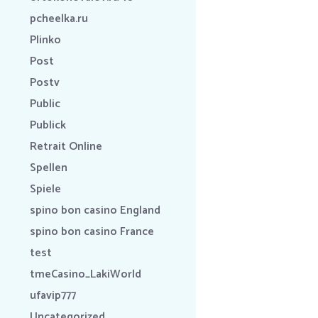
pcheelka.ru
Plinko
Post
Postv
Public
Publick
Retrait Online
Spellen
Spiele
spino bon casino England
spino bon casino France
test
tmeCasino_LakiWorld
ufavip777
Uncategorized