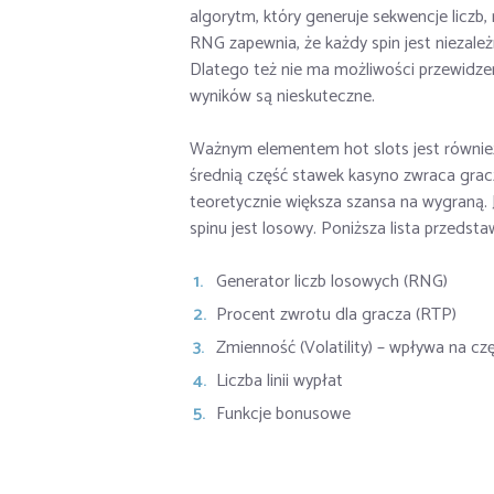
algorytm, który generuje sekwencje liczb,
RNG zapewnia, że każdy spin jest niezależ
Dlatego też nie ma możliwości przewidzeni
wyników są nieskuteczne.
Ważnym elementem hot slots jest również
średnią część stawek kasyno zwraca grac
teoretycznie większa szansa na wygraną.
spinu jest losowy. Poniższa lista przedsta
Generator liczb losowych (RNG)
Procent zwrotu dla gracza (RTP)
Zmienność (Volatility) – wpływa na cz
Liczba linii wypłat
Funkcje bonusowe