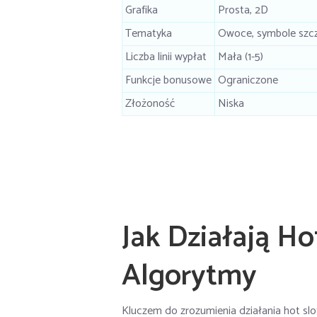
Grafika
Prosta, 2D
Tematyka
Owoce, symbole szc
Liczba linii wypłat
Mała (1-5)
Funkcje bonusowe
Ograniczone
Złożoność
Niska
Jak Działają Ho
Algorytmy
Kluczem do zrozumienia działania hot slot