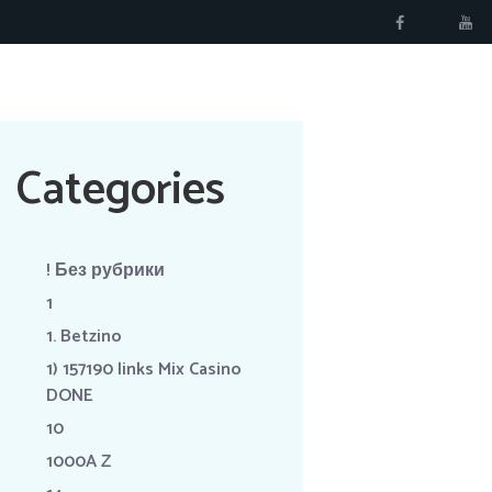
RÉSERVER
Categories
! Без рубрики
1
1. Betzino
1) 157190 links Mix Casino
DONE
10
1000A Z