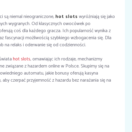
ci są niemal nieograniczone,
hot slots
wyróżniają się jako
alnych wygranych. Od klasycznych owocówek po
ferują coś dla każdego gracza. Ich popularność wynika z
az fascynacji możliwością szybkiego wzbogacenia się. Dla
 na relaks i oderwanie się od codzienności.
 świata
hot slots
, omawiając ich rodzaje, mechanizmy
awne związane z hazardem online w Polsce. Skupimy się na
powiedniego automatu, jakie bonusy oferują kasyna
e, aby czerpać przyjemność z hazardu bez narażania się na