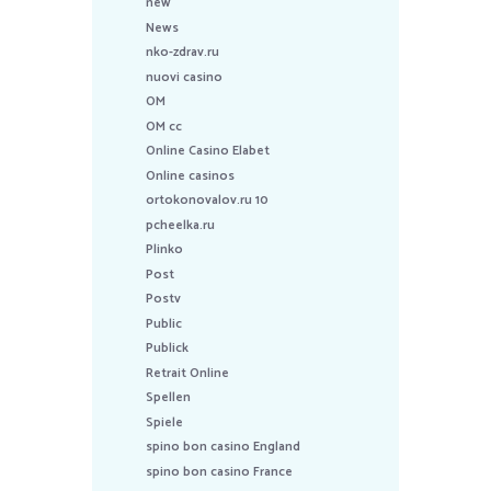
new
News
nko-zdrav.ru
nuovi casino
OM
OM cc
Online Casino Elabet
Online casinos
ortokonovalov.ru 10
pcheelka.ru
Plinko
Post
Postv
Public
Publick
Retrait Online
Spellen
Spiele
spino bon casino England
spino bon casino France