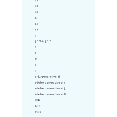
42
43
44
45
46
47
5
50%A 50 Z
6
7
71
8
9
a16z generative ai
adobe generative ai 1
adobe generative ai 3
adobe generative ai 8
ahh
APK
at99