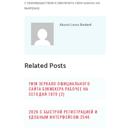
с преимуществом и увеличить свои шансы на
выигрыш.
About
Louis Bedard
Related Posts
1WIN ЗЕРКАЛО ОФИЦИАЛЬНОГО
САЙТА БУКМЕКЕРА РАБОЧЕЕ НА
СЕГОДНЯ.1879 (2)
2026 С БЫСТРОЙ РЕГИСТРАЦИЕЙ И
УДОБНЫМ ИНТЕРФЕЙСОМ.2546