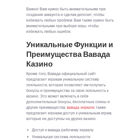
Важно! Вам нужно быть внимательными при
создании аккаунта и сделав депозит, чтобы
избежать любых проблем. Вам также нужно быть
внимательными при выборе игры, чтобы
избежать любых ошибок.
Уникальные Функции и
Преимущества Вавада
Казино
Кроме того, Вавада официальный сайт
предлагает игрокам уникальную систему
лояльности, которая позволяет им получать
бонусы и преимущества за свою лояльность к
казино. Это может включать в себя
дополнительные бонусы, бесплатные спины и
другие преимущества.
вавада зеркало
также
предлагает игрокам доступ к уникальным играм,
которые не доступны на других казино.
Доступ к вавада рабочему зеркалу
Уникальная система лояльности