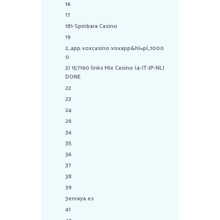
16
17
181-Spinbara Casino
19
2_app.voxcasino.voxapp&hl=pl_1000
0
2) 157190 links Mix Casino (4-IT-JP-NL)
DONE
22
23
24
26
34
35
36
37
38
39
3enraya.es
41