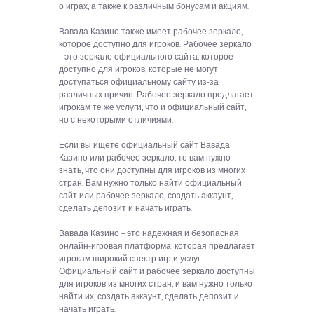
о играх, а также к различным бонусам и акциям.
Вавада Казино также имеет рабочее зеркало,
которое доступно для игроков. Рабочее зеркало
– это зеркало официального сайта, которое
доступно для игроков, которые не могут
доступаться официальному сайту из-за
различных причин. Рабочее зеркало предлагает
игрокам те же услуги, что и официальный сайт,
но с некоторыми отличиями.
Если вы ищете официальный сайт Вавада
Казино или рабочее зеркало, то вам нужно
знать, что они доступны для игроков из многих
стран. Вам нужно только найти официальный
сайт или рабочее зеркало, создать аккаунт,
сделать депозит и начать играть.
Вавада Казино – это надежная и безопасная
онлайн-игровая платформа, которая предлагает
игрокам широкий спектр игр и услуг.
Официальный сайт и рабочее зеркало доступны
для игроков из многих стран, и вам нужно только
найти их, создать аккаунт, сделать депозит и
начать играть.