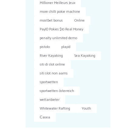
Millioner Meilleurs Jeux
more chilli pokie machine
mostbet bonus
Online
PayID Pokies $10 Real Money
penalty unlimited demo
pistolo
playid
River Kayaking
Sea Kayaking
siti di slot online
siti slot non aams
sportwetten
sportwetten österreich
wettanbieter
Whitewater Rafting
Youth
Сasea