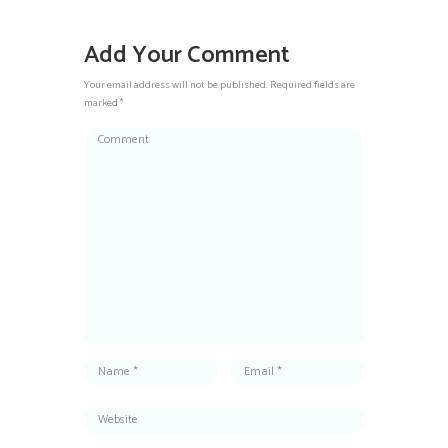
Add Your Comment
Your email address will not be published. Required fields are
marked *