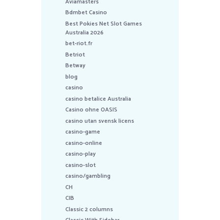
Aviamasters
Bdmbet Casino
Best Pokies Net Slot Games
Australia 2026
bet-riot.fr
Betriot
Betway
blog
casino
casino betalice Australia
Casino ohne OASIS
casino utan svensk licens
casino-game
casino-online
casino-play
casino-slot
casino/gambling
CH
CIB
Classic 2 columns