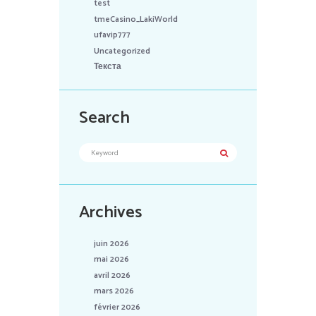
test
tmeCasino_LakiWorld
ufavip777
Uncategorized
Текста
Search
Archives
juin 2026
mai 2026
avril 2026
mars 2026
février 2026