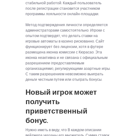
стабильной работой. Каждый пользователь
после регистрации становится участником
программы лояльности онлайн-площадки.
Метод подтверждения личности определяется
администраторами самостоятельно. Игроки с
опытом подтвердят, что делать ставки на
игровые автоматы в казино рискованно. Сайт
функционирует без лицензии, хотя в футере
размещена иконка комиссии с Кюрасао. Эта
иконка неактивна и не связана с официальным
разрешением (предоставляемым
организациями), регулирующими азартные игры.
С таким разрешением невозможно выиграть
деньги честным путем или отыграть бонусы.
Новый игрок может
получить
приветственный
бонус.
Нужно иметь в виду, что В каждом описании
вейджера указаны его множитель. Сумма ставок