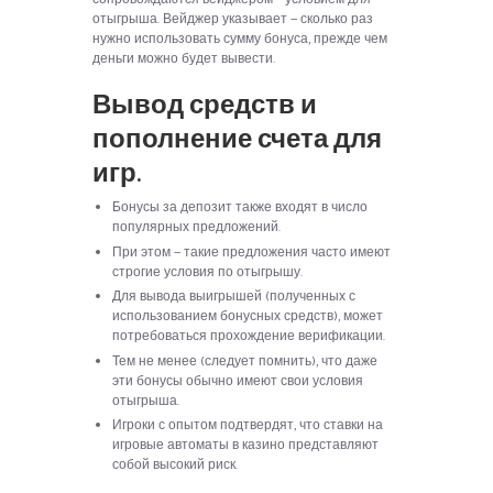
отыгрыша. Вейджер указывает — сколько раз
нужно использовать сумму бонуса, прежде чем
деньги можно будет вывести.
Вывод средств и
пополнение счета для
игр.
Бонусы за депозит также входят в число
популярных предложений.
При этом — такие предложения часто имеют
строгие условия по отыгрышу.
Для вывода выигрышей (полученных с
использованием бонусных средств), может
потребоваться прохождение верификации.
Тем не менее (следует помнить), что даже
эти бонусы обычно имеют свои условия
отыгрыша.
Игроки с опытом подтвердят, что ставки на
игровые автоматы в казино представляют
собой высокий риск.