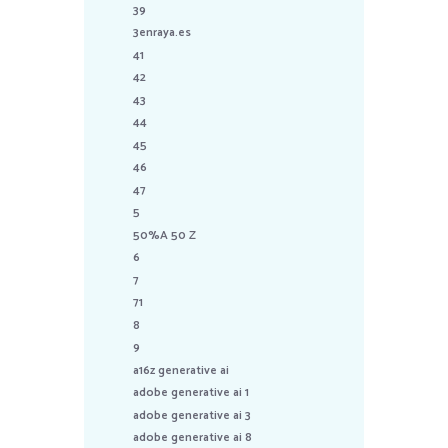
39
3enraya.es
41
42
43
44
45
46
47
5
50%A 50 Z
6
7
71
8
9
a16z generative ai
adobe generative ai 1
adobe generative ai 3
adobe generative ai 8