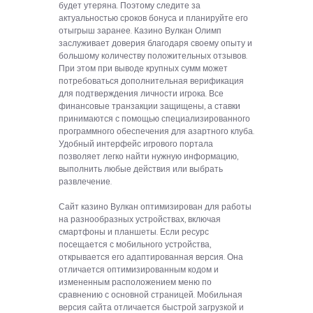
будет утеряна. Поэтому следите за
актуальностью сроков бонуса и планируйте его
отыгрыш заранее. Казино Вулкан Олимп
заслуживает доверия благодаря своему опыту и
большому количеству положительных отзывов.
При этом при выводе крупных сумм может
потребоваться дополнительная верификация
для подтверждения личности игрока. Все
финансовые транзакции защищены, а ставки
принимаются с помощью специализированного
программного обеспечения для азартного клуба.
Удобный интерфейс игрового портала
позволяет легко найти нужную информацию,
выполнить любые действия или выбрать
развлечение.
Сайт казино Вулкан оптимизирован для работы
на разнообразных устройствах, включая
смартфоны и планшеты. Если ресурс
посещается с мобильного устройства,
открывается его адаптированная версия. Она
отличается оптимизированным кодом и
измененным расположением меню по
сравнению с основной страницей. Мобильная
версия сайта отличается быстрой загрузкой и