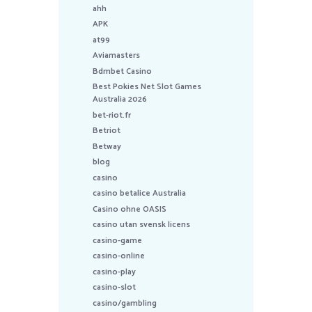
ahh
APK
at99
Aviamasters
Bdmbet Casino
Best Pokies Net Slot Games
Australia 2026
bet-riot.fr
Betriot
Betway
blog
casino
casino betalice Australia
Casino ohne OASIS
casino utan svensk licens
casino-game
casino-online
casino-play
casino-slot
casino/gambling