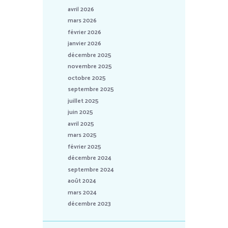
avril 2026
mars 2026
février 2026
janvier 2026
décembre 2025
novembre 2025
octobre 2025
septembre 2025
juillet 2025
juin 2025
avril 2025
mars 2025
février 2025
décembre 2024
septembre 2024
août 2024
mars 2024
décembre 2023