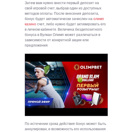
Затем вам нужно внести первый депозит на
свой игровой счет, выбрав один из доступных
методов оплаты. После внесения депозита,
бонус будет автоматически зачислен на
олимп
казино
счет, либо нужно будет активировать его
в личном кабинете. Величина бездепозитного
бонуса в Вулкан Олимп может различаться в
зависимости от конкретной акции или
предложения.
По истечении срока действия бонус может быть
аннулирован, и возможность его использования