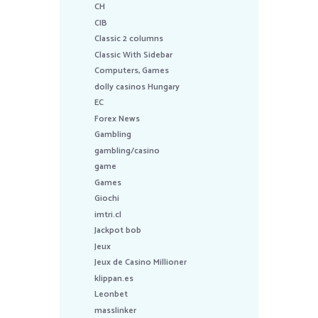
CH
CIB
Classic 2 columns
Classic With Sidebar
Computers, Games
dolly casinos Hungary
EC
Forex News
Gambling
gambling/casino
game
Games
Giochi
imtri.cl
Jackpot bob
Jeux
Jeux de Casino Millioner
klippan.es
Leonbet
masslinker